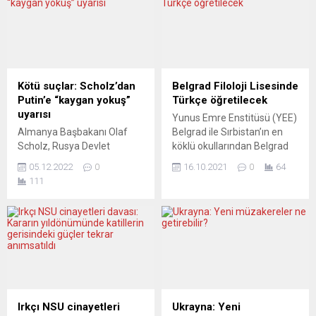
Kötü suçlar: Scholz’dan
Belgrad Filoloji Lisesinde
Putin’e “kaygan yokuş”
Türkçe öğretilecek
uyarısı
Yunus Emre Enstitüsü (YEE)
Almanya Başbakanı Olaf
Belgrad ile Sırbistan’ın en
Scholz, Rusya Devlet
köklü okullarından Belgrad
Başkanı Vladimir Putin’e
Filoloji Lisesi arasında
05.12.2022
0
16.10.2021
0
64
“kendi ülkesini feci şekilde
Türkçenin seçmeli ders
111
kaygan yokuşa soktuğu”
olarak eğitim programına
eleştirisinde bulundu.
girmesine ilişkin işbirliği
Başbakan Scholz, Marion
protokolü imzalandı.
Dönhoff Uluslararası Anlayış
Protokol kapsamında Türk
ve Uzlaşma Ödülü’nün Rus
dili, kültürü ve çeşitli sanat
insan hakları örgütü
dallarında konferans,
Memorial’a takdim
seminer, tercüme atölyeleri
töreninde yaptığı
ve sergi gibi kültürel
konuşmada, “Putin
etkinliklerin düzenleneceği
Irkçı NSU cinayetleri
Ukrayna: Yeni
Ukrayna’ya karşı en kötü
belirtildi. YEE Belgrad