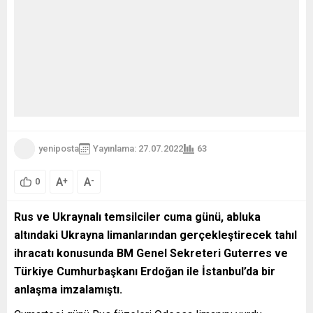
yeniposta
Yayınlama: 27.07.2022
63
A
A
+
-
0
Rus ve Ukraynalı temsilciler cuma günü, abluka
altındaki Ukrayna limanlarından gerçekleştirecek tahıl
ihracatı konusunda BM Genel Sekreteri Guterres ve
Türkiye Cumhurbaşkanı Erdoğan ile İstanbul’da bir
anlaşma imzalamıştı.