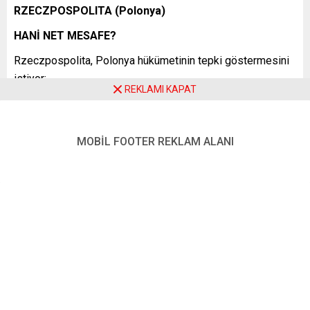
RZECZPOSPOLITA (Polonya)
HANİ NET MESAFE?
Rzeczpospolita, Polonya hükümetinin tepki göstermesini
istiyor:
REKLAMI KAPAT
“Ülkemizdeki ‘ırklar’ ‘karma’ diye, Orbán için Polonyalılar
artık bir ulus değil mi yani? PiS’in içyüzünü görmesi ve
Putin’in AB’deki uşağıyla ittifakına son vermesi için
MOBİL FOOTER REKLAM ALANI
Fidesz’li siyasetçinin daha ne yapması ve ne söylemesi
gerekiyor? Macaristan Başbakanı’nın ırkçı sözlerine ne
[Polonya’nın iktidardaki milliyetçi-muhafazakâr PiS
partisinin genel başkanı] Jarosław Kaczyński ne de
[Başbakan] Mateusz Morawiecki tarafından bir eleştiri
yöneltildi. … Putin’in dostunu müttefik edinirseniz,
Ukrayna’yı savunmaya devam edemezsiniz. Bir yandan
dayanışmayı ve açıklığı temsil ettiğinizi söylerken, diğer
yandan bölücü ve toplum için risk teşkil eden açıklamalara