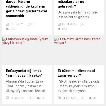
davası: Kararın
müzakereler ne
suçların emrini veriyor ve
Müdürü Ayşenur
yıldönümünde katillerin
getirebilir?
aynı zamanda kendi ülkesini
Kandemir,...
gerisindeki güçler tekrar
Ukrayna şehirlerine yönelik
feci...
anımsatıldı
Rus saldırıları giderek
Neonazi Yeraltı Örgütü NSU
yoğunlaşırken, her iki ülke
12.07.2021
0
15.03.2022
0
davasının üçüncü yıl
delegasyonları
183
120
döneminde Avrupa Türk
müzakerelere devam
İslam Birliği (ATİB) Gele
etmek üzere çevrimiçi
Başkanı Durmuş Yıldırım bir
ortamda bir araya gelmeyi
basın açıklaması yaparak
planlıyor. Başkan Zelenskiy,
“Almanya bizden neyi ve
müzakere turlarının
niçin saklıyor?” diye sordu.
neticesinde mevkidaşı
ATİB Başkanı Durmuş
Putin’le bir görüşme
Yıldırım’ın yeni tartışmalara
yapabilmeyi ümit ediyor.
yol açması beklenen
Avrupa basını, ilerleme
Enflasyonist eğilimde
Et tüketimi iklime nasıl
açıklaması şöyle: “Neonazi
kaydedilebileceğinden
“yarım yüzyıllık rekor”
zarar veriyor?
Yeraltı Örgütü NSU
şüpheli. PÚBLİCO (Portekiz)
Almanya’da Toptan Eşya
SPOT: Gelecek yıllarda gıda
davasının hukuken karara
ZELENSKİY ZOR BİR
Fiyat Endeksi, Rusya’nın
üretimi kaynaklı emisyonu
bağlandığı gün ATİB...
İKİLEMLE KARŞI KARŞIYA
Ukrayna’ya saldırısı öncesi,
azaltmak dünyanın
Siyaset bilimci José...
geçen ay 2021’in aynı
karşılaşacağı en önemli
14.03.2022
0
34
04.12.2022
0
90
dönemine göre yüzde 16,6
zorluklardan biri olacak. Et
artarak 1962’den beri en
ise iklime en çok zarar veren