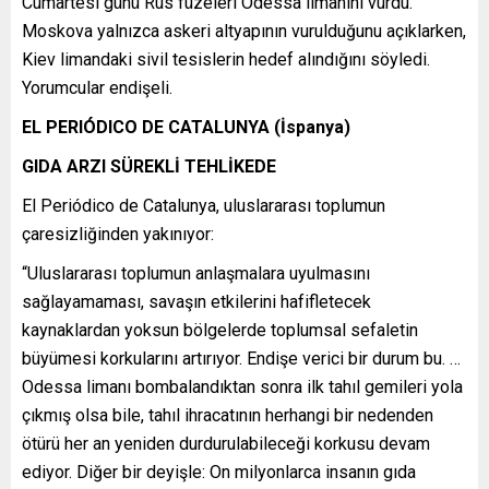
Cumartesi günü Rus füzeleri Odessa limanını vurdu.
Moskova yalnızca askeri altyapının vurulduğunu açıklarken,
Kiev limandaki sivil tesislerin hedef alındığını söyledi.
Yorumcular endişeli.
EL PERIÓDICO DE CATALUNYA (İspanya)
GIDA ARZI SÜREKLİ TEHLİKEDE
El Periódico de Catalunya, uluslararası toplumun
çaresizliğinden yakınıyor:
“Uluslararası toplumun anlaşmalara uyulmasını
sağlayamaması, savaşın etkilerini hafifletecek
kaynaklardan yoksun bölgelerde toplumsal sefaletin
büyümesi korkularını artırıyor. Endişe verici bir durum bu. …
Odessa limanı bombalandıktan sonra ilk tahıl gemileri yola
çıkmış olsa bile, tahıl ihracatının herhangi bir nedenden
ötürü her an yeniden durdurulabileceği korkusu devam
ediyor. Diğer bir deyişle: On milyonlarca insanın gıda