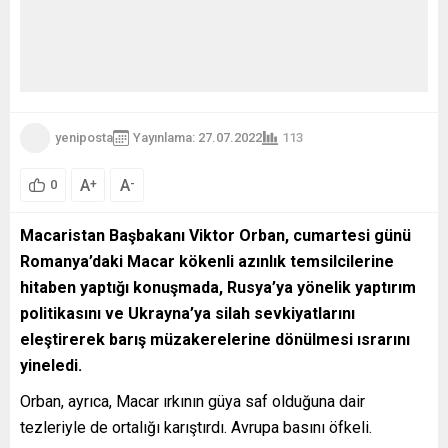
yeniposta
Yayınlama: 27.07.2022
113
A
A
+
-
0
Macaristan Başbakanı Viktor Orban, cumartesi günü
Romanya’daki Macar kökenli azınlık temsilcilerine
hitaben yaptığı konuşmada, Rusya’ya yönelik yaptırım
politikasını ve Ukrayna’ya silah sevkiyatlarını
eleştirerek barış müzakerelerine dönülmesi ısrarını
yineledi.
Orban, ayrıca, Macar ırkının güya saf olduğuna dair
tezleriyle de ortalığı karıştırdı. Avrupa basını öfkeli.