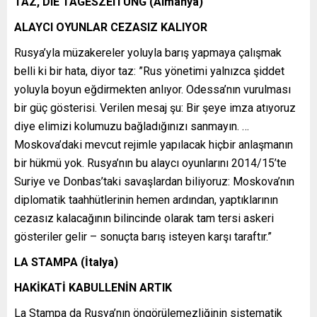
TAZ, DIE TAGESZEITUNG (Almanya)
ALAYCI OYUNLAR CEZASIZ KALIYOR
Rusya’yla müzakereler yoluyla barış yapmaya çalışmak
belli ki bir hata, diyor taz: ”Rus yönetimi yalnızca şiddet
yoluyla boyun eğdirmekten anlıyor. Odessa’nın vurulması
bir güç gösterisi. Verilen mesaj şu: Bir şeye imza atıyoruz
diye elimizi kolumuzu bağladığınızı sanmayın. …
Moskova’daki mevcut rejimle yapılacak hiçbir anlaşmanın
bir hükmü yok. Rusya’nın bu alaycı oyunlarını 2014/15’te
Suriye ve Donbas’taki savaşlardan biliyoruz: Moskova’nın
diplomatik taahhütlerinin hemen ardından, yaptıklarının
cezasız kalacağının bilincinde olarak tam tersi askeri
gösteriler gelir – sonuçta barış isteyen karşı taraftır.”
LA STAMPA (İtalya)
HAKİKATİ KABULLENİN ARTIK
La Stampa da Rusya’nın öngörülemezliğinin sistematik