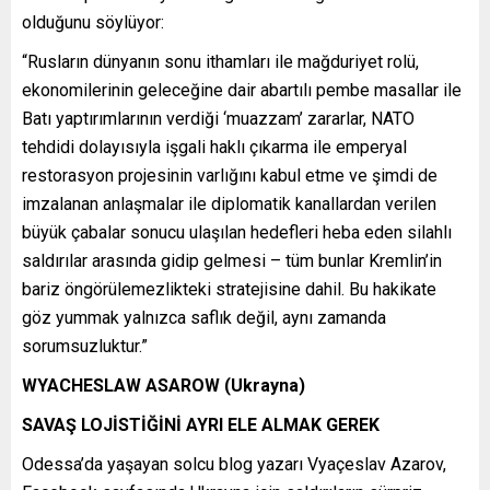
olduğunu söylüyor:
“Rusların dünyanın sonu ithamları ile mağduriyet rolü,
ekonomilerinin geleceğine dair abartılı pembe masallar ile
Batı yaptırımlarının verdiği ‘muazzam’ zararlar, NATO
tehdidi dolayısıyla işgali haklı çıkarma ile emperyal
restorasyon projesinin varlığını kabul etme ve şimdi de
imzalanan anlaşmalar ile diplomatik kanallardan verilen
büyük çabalar sonucu ulaşılan hedefleri heba eden silahlı
saldırılar arasında gidip gelmesi – tüm bunlar Kremlin’in
bariz öngörülemezlikteki stratejisine dahil. Bu hakikate
göz yummak yalnızca saflık değil, aynı zamanda
sorumsuzluktur.”
WYACHESLAW ASAROW (Ukrayna)
SAVAŞ LOJİSTİĞİNİ AYRI ELE ALMAK GEREK
Odessa’da yaşayan solcu blog yazarı Vyaçeslav Azarov,