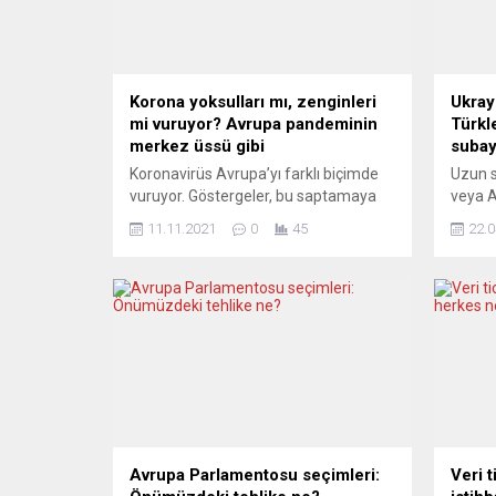
Korona yoksulları mı, zenginleri
Ukray
mi vuruyor? Avrupa pandeminin
Türkl
merkez üssü gibi
subay
Koronavirüs Avrupa’yı farklı biçimde
Uzun s
vuruyor. Göstergeler, bu saptamaya
veya A
hak verdirecek bir yoğunluk içinde. Ne
mahkû
11.11.2021
0
45
22.0
oluyor gerçekten? Zengin Avrupa’da
rağmen
korona vakaları neden artıyor? Bu
üst bo
soruları henüz sağlam kanıtlar
Rusya’
eşliğinde yanıtlayabilen çıkmadı.
kaldığ
Avrupa bir kez daha korona küresel
Avrupa
salgınının merkezi ilan edildi. Dünya
kullan
Sağlık Örgütü (WHO) geçen ay
endişe
koronavirüs vakalarında yüzde...
savaş 
milyon
Avrupa Parlamentosu seçimleri:
Veri t