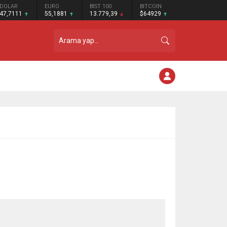
DOLAR
EURO
BIST 100
BITCOIN
47,7111
55,1881
13.779,39
$64929