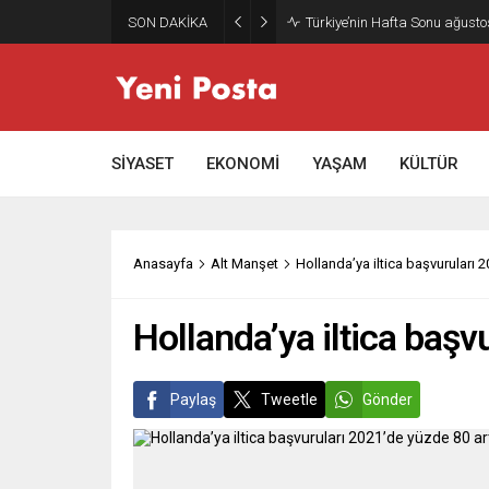
SON DAKİKA
Türkiye’nin Hafta Sonu ağusto
SİYASET
EKONOMİ
YAŞAM
KÜLTÜR
Anasayfa
Alt Manşet
Hollanda’ya iltica başvuruları 2
Hollanda’ya iltica başv
Paylaş
Tweetle
Gönder