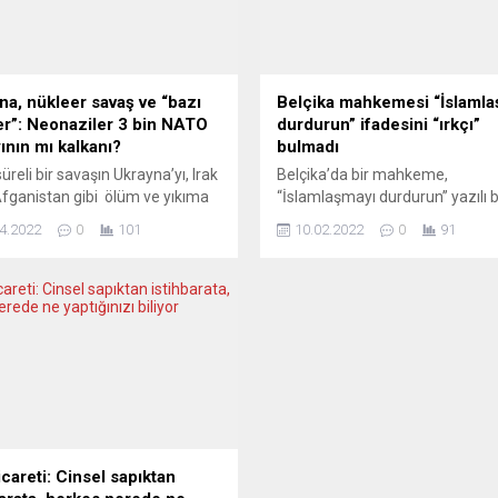
na, nükleer savaş ve “bazı
Belçika mahkemesi “İslamla
er”: Neonaziler 3 bin NATO
durdurun” ifadesini “ırkçı”
ının mı kalkanı?
bulmadı
üreli bir savaşın Ukrayna’yı, Irak
Belçika’da bir mahkeme,
fganistan gibi ölüm ve yıkıma
“İslamlaşmayı durdurun” yazılı b
m edebileceği gerçeğine
pankartın “ırkçı nitelik taşımadı
4.2022
0
101
10.02.2022
0
91
, Rusya-Ukrayna savaşında bir
karar verdi. Anvers kentindeki
yuta geçildi. Bir yandan Batı
mahkemesinin kararında, panka
nın Ukrayna bataklığında sıkışıp
ırkçı ve yabancı düşmanı niteliği
ını iddia ederken, diğer taraftan
bulunmadığı, “bir fikri ifade eden
 basını nükleer silahların
bir belge olduğu” belirtildi.
ıp kullanılmayacağı konusundaki
Mahkemenin kararı, Belçika’nın 
leri başlıklarına taşıyor. Kimse
sağcı ve ırkçı politikalarıyla tanı
alanında yaşayan 40
Flaman Menfaati (Vlaams Bela
dan...
partisini sevindirdi....
icareti: Cinsel sapıktan