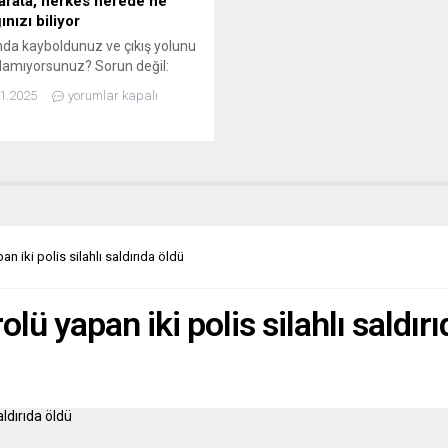
barata, herkes nerede ne
ınızı biliyor
a kayboldunuz ve çıkış yolunu
amıyorsunuz? Sorun değil:
durumu uygulamanız tam
1.2025
yorumlar kapalı
 nerede olduğunuzu biliyor. Ve
oktan başkalarına da
iştir: Kimlere mi? Örneğin
aki mağazalara, dağ yürüyüş
i yayıncısına, flört platformuna,
 de ABD ordusuna veya Alman
arat örgütü BND’ye, hatta
rdır sizi takip eden cinsel
n iki polis silahlı saldırıda öldü
...
lü yapan iki polis silahlı saldır