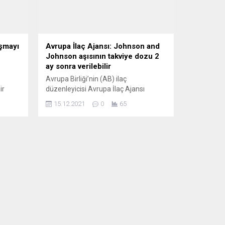
şmayı
Avrupa İlaç Ajansı: Johnson and
Johnson aşısının takviye dozu 2
ay sonra verilebilir
Avrupa Birliği’nin (AB) ilaç
ir
düzenleyicisi Avrupa İlaç Ajansı
ğına”
(EMA), Johnson and Johnson
15.12.2021
0
65
 temyiz
firmasının koronavirüs (Covid-19)
rtın
aşısının takviye dozunun ilk dozdan iki
ay sonra yapılabileceği tavsiyesinde
 basılı
bulundu. EMA’dan yapılan
açıklamada, tek doz olarak uygulanan
aşırı
aşıdan yetişkinlere 2 ay sonra takviye
nan
dozu verilmesinin Covid-19’a karşı
ng)
vücuttaki antikorları artırdığı belirtildi.
Açıklamada, takviye...