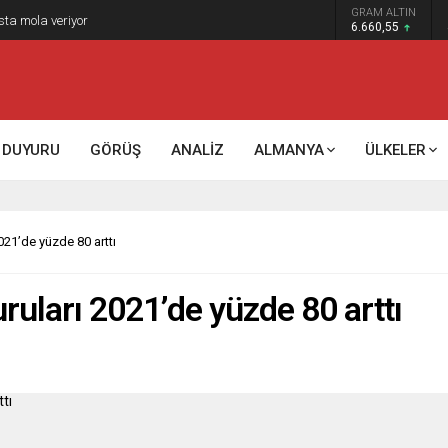
GRAM ALTIN
sta mola veriyor
6.660,55
DUYURU
GÖRÜŞ
ANALİZ
ALMANYA
ÜLKELER
021’de yüzde 80 arttı
uruları 2021’de yüzde 80 arttı