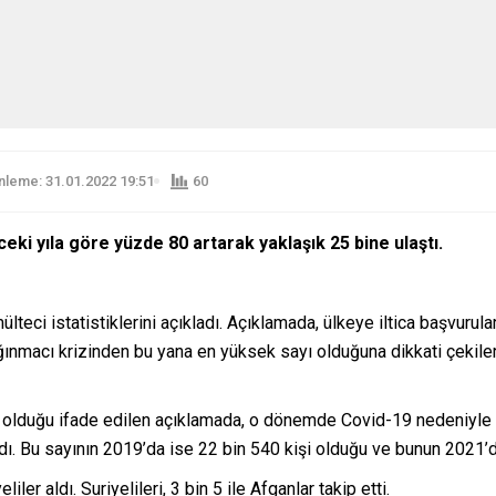
leme: 31.01.2022 19:51
60
ceki yıla göre yüzde 80 artarak yaklaşık 25 bine ulaştı.
ülteci istatistiklerini açıkladı. Açıklamada, ülkeye iltica başvuru
ığınmacı krizinden bu yana en yüksek sayı olduğuna dikkati çekiler
şi olduğu ifade edilen açıklamada, o dönemde Covid-19 nedeniyle u
dı. Bu sayının 2019’da ise 22 bin 540 kişi olduğu ve bunun 2021
liler aldı. Suriyelileri, 3 bin 5 ile Afganlar takip etti.