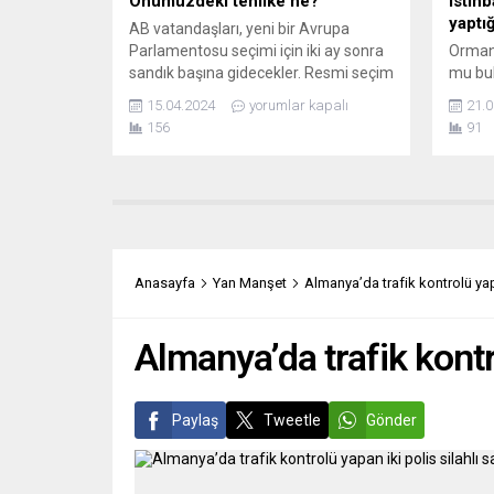
Önümüzdeki tehlike ne?
istih
yaptığ
AB vatandaşları, yeni bir Avrupa
Parlamentosu seçimi için iki ay sonra
Ormand
sandık başına gidecekler. Resmi seçim
mu bul
bilgilendirme metinlerine göre, bu
Hava 
15.04.2024
yorumlar kapalı
21.0
seçimler AB’deki “doğrudan seçilen
olarak
156
91
tek uluslararası parlamento” olup,
bunu ç
AB’nin her alanını ilgilendiren yasaların
söylem
yapılmasına katkıda bulunacak.
sokakt
Avrupa basını da seçimlerin önemini
rehber
yakından takip ediyor. JUTARNJİ LİST
belki
(HR) Etik Kurallar ve...
istihb
haftala
Anasayfa
Yan Manşet
Almanya’da trafik kontrolü yapa
suçluya
Almanya’da trafik kontro
Paylaş
Tweetle
Gönder