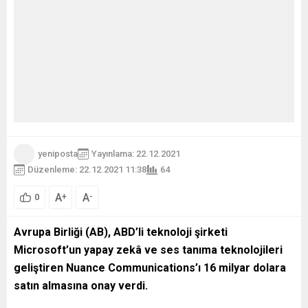
yeniposta
Yayınlama: 22.12.2021
Düzenleme: 22.12.2021 11:38
64
A
A
+
-
0
Avrupa Birliği (AB), ABD’li teknoloji şirketi
Microsoft’un yapay zekâ ve ses tanıma teknolojileri
geliştiren Nuance Communications’ı 16 milyar dolara
satın almasına onay verdi.