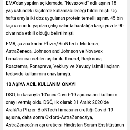
EMA’dan yapılan açıklamada, “Nuvaxovid” adlı aşının 18
yaş üstündeki kişilerde kullanılabileceği bildirilmişti. Üç
hafta arayla iki doz uygulanan protein temelli aşının, 45 bin
kişi üzerinde yapılan çalışmalarda hastalığa karşı yüzde 90
civarında etkili olduğu belirtilmişti.
EMA, şu ana kadar Pfizer/BioNTech, Moderna,
AstraZeneca, Johnson and Johnson ve Novavax
firmalarınca üretilen aşılar ile Kineret, Regkirona,
Roactemra, Ronapreve, Veklury ve Xevudy isimli ilaçların
tedavide kullanımını onaylamıştı.
10 AŞIYA ACIL KULLANIM ONAYI
DSÖ, bu kararıyla 10’uncu Covid-19 aşısına acil kullanım
onayı vermiş oldu. DSÖ, ilk olarak 31 Aralık 2020’de
Aralık’ta Pfizer-BioNTech firmasının ürettiği Covid-19
aşısına, daha sonra Oxford-AstraZeneca’ya,
AstraZeneca’nın aşı üreticisi Hindistan Serum Enstitüsünün