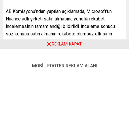
AB Komisyonu’ndan yapılan açıklamada, Microsoft’un
Nuance adlı şirketi satın almasına yönelik rekabet
incelemesinin tamamlandığı bildirildi. İnceleme sonucu
söz konusu satın almanın rekabete olumsuz etkisinin
olmayacağı yönünde karara varıldığı belirtilen açıklamada,
REKLAMI KAPAT
satın almanın ardından kayıt yazılımları, bulut hizmetleri,
kurumsal iletişim, müşteri ilişkileri yönetimi ve işletim
sistemi gibi piyasalarda rekabet ortamının devam edeceği
MOBİL FOOTER REKLAM ALANI
kaydedildi.
Microsoft, nisan ayında, yapay zekâ ve ses tanıma
teknolojileri geliştiren şirketi 16 milyar dolara satın
alacağını açıklamıştı.
Avrupa’da faaliyet gösteren büyük ölçekli şirketlerde
birleşme ve satın almaları denetlemek AB Komisyonu’nun
yetkileri dahilinde bulunuyor. AB Komisyonu, bunun için