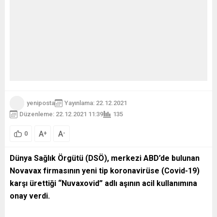
yeniposta
Yayınlama: 22.12.2021
Düzenleme: 22.12.2021 11:39
135
A
A
+
-
0
Dünya Sağlık Örgütü (DSÖ), merkezi ABD’de bulunan
Novavax firmasının yeni tip koronavirüse (Covid-19)
karşı ürettiği “Nuvaxovid” adlı aşının acil kullanımına
onay verdi.