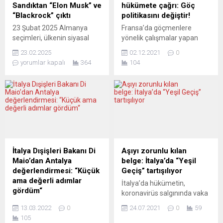
savaş aracını Ukrayna’ya
önümüzdeki yıllarda, önceki
Sandıktan “Elon Musk” ve
hükümete çağrı: Göç
ihraç...
yıllara kıyasla çok daha fazla
“Blackrock” çıktı
politikasını değiştir!
kişiyi vatandaşlığa almak
23 Şubat 2025 Almanya
Fransa’da göçmenlere
istemelerini memnuniyetle
seçimleri, ülkenin siyasal
yönelik çalışmalar yapan
karşılıyoruz” ifadesine yer
dengesini temelden sarsan
dernek ve sivil toplum
verdi. TBB sözcüsü Safter
23.02.2025
02.12.2021
0
bir tablo ortaya koydu.
kuruluşlarının yetkilileri,
Çınar, şu açıklamalarda...
yorumlar kapalı
364
104
Seçmen, hem sağa hem de
Manş Denizi’nde 27
küresel sermayeye net bir
düzensiz göçmenin hayatını
şekilde “evet” dedi. Hıristiyan
kaybetmesinin ardından
Demokrat Birlik (CDU) ve
hükümete göç politikasını
Hıristiyan Sosyal Birlik (CSU)
değiştirme çağrısında
kardeş partileri, yüzde 28,6
bulundu. Kamu yayıncısı
oyla birinci parti konumuna
France Info, aralarında
yerleşirken, partinin
Uluslararası Af Örgütü
başbakan adayı ve
Fransa Şubesi, Sınır
İtalya Dışişleri Bakanı Di
Aşıyı zorunlu kılan
BlackRock’ın eski...
Tanımayan Doktorlar (MSF)
Maio’dan Antalya
belge: İtalya’da “Yeşil
ve Utopia 56’nın bulunduğu
değerlendirmesi: “Küçük
Geçiş” tartışılıyor
çok sayıda dernek ve sivil
ama değerli adımlar
İtalya’da hükümetin,
toplum...
gördüm“
koronavirüs salgınında vaka
İtalya Dışişleri Bakanı Luigi Di
artışlarının önüne geçmek
13.03.2022
0
24.07.2021
0
59
Maio, Rusya Dışişleri Bakanı
için sosyal faaliyetlerde aşıyı
105