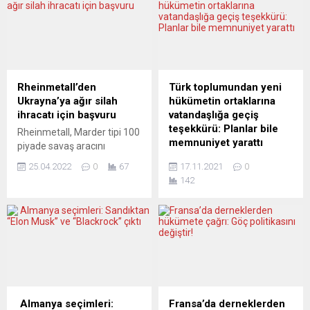
Rheinmetall’den
Türk toplumundan yeni
Ukrayna’ya ağır silah
hükümetin ortaklarına
ihracatı için başvuru
vatandaşlığa geçiş
teşekkürü: Planlar bile
Rheinmetall, Marder tipi 100
memnuniyet yarattı
piyade savaş aracını
Ukrayna’ya ihraç etmek için
Berlin-Brandenburg Türk
25.04.2022
0
67
17.11.2021
0
hükümetten onay istedi.
toplumu (TBB) gelecek
142
Talep Almanya Başbakanı
hafta koalisyon sözleşmesi
Scholz’un Ukrayna’ya ağır
imzalaması beklenen
silah gönderme konusunda
gelecekteli hükümet
net bir duruş sergilemesini
ortaklarına vatandaşlığa
gerektirecek. Reuters
geçiş planlamaları
haber ajasına bilgi veren bir
konusunda teşekkür etti.
kaynak, Alman savunma
TBB konuya ilişkin
sanayi şirketi Rheinmetall’in
açıklamasında “Müstakbel
Marder tipi 100 eski piyade
koalisyon ortaklarının
Almanya seçimleri:
Fransa’da derneklerden