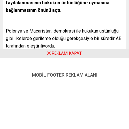
faydalanmasının hukukun üstünlüğüne uymasına
bağlanmasının önünü açtı.
Polonya ve Macaristan, demokrasi ile hukukun üstünlüğü
gibi ilkelerde gerileme olduğu gerekçesiyle bir süredir AB
tarafından eleştiriliyordu.
REKLAMI KAPAT
Avrupa Parlamentosu, 29 Ekim 2021’de hukukun üstünlüğü
ilkesini ihlal eden bu ülkelerin ortak bütçeden fon almasını
engellemediği gerekçesiyle Avrupa Komisyonundan
MOBİL FOOTER REKLAM ALANI
davacı olmuştu.
Avrupa Adalet Divanı Savcısı, 2 Aralık 2021’da yayımladığı
yazılı mütalaasında, AB’nin Polonya ve Macaristan’a
yapılacak mali yardımların askıya alınması yolunda görüş
belirtmişti. Polonya ve Macaristan da buna itiraz etmişti.
AB’nin en yüksek mahkemesi Avrupa Adalet Divanı, temyiz