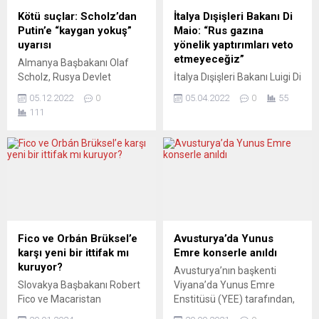
Nehammer’in düzenli olarak
“kapanmalardan” dolayı
Kötü suçlar: Scholz’dan
İtalya Dışişleri Bakanı Di
test yaptırdığı, dünkü testin
bunalım, depresyon,
Putin’e “kaygan yokuş”
Maio: “Rus gazına
sonucunun pozitif çıkması
davranış bozukluğu,
uyarısı
yönelik yaptırımları veto
üzerine, iki test daha
anksiyete gibi sorunlarla
etmeyeceğiz”
Almanya Başbakanı Olaf
yaptırdığı ve...
karşı karşıya...
Scholz, Rusya Devlet
İtalya Dışişleri Bakanı Luigi Di
Başkanı Vladimir Putin’e
Maio, Ukrayna’nın Buça
05.12.2022
0
05.04.2022
0
55
“kendi ülkesini feci şekilde
kentindeki sivil ölümlerinin
111
kaygan yokuşa soktuğu”
ardından Rus gazına yönelik
eleştirisinde bulundu.
yaptırımların olması halinde
Başbakan Scholz, Marion
İtalya’nın bunu veto
Dönhoff Uluslararası Anlayış
etmeyeceğini bildirdi.
ve Uzlaşma Ödülü’nün Rus
İtalya, Slovenya ve
insan hakları örgütü
Hırvatistan’ın oluşturduğu
Memorial’a takdim
üçlü Kuzey Adriyatik ülkeleri
töreninde yaptığı
buluşması için Zagrep’te
konuşmada, “Putin
bulunan Di Maio, burada
Fico ve Orbán Brüksel’e
Avusturya’da Yunus
Ukrayna’ya karşı en kötü
Hırvat mevkidaşı Gordan
karşı yeni bir ittifak mı
Emre konserle anıldı
suçların emrini veriyor ve
Grlic Radman ve Sloven
kuruyor?
Avusturya’nın başkenti
aynı zamanda kendi ülkesini
mevkidaşı Anze Logar...
Slovakya Başbakanı Robert
Viyana’da Yunus Emre
feci...
Fico ve Macaristan
Enstitüsü (YEE) tarafından,
Başbakanı Viktor Orbán’ın
700’üncü ölüm yıldönümü