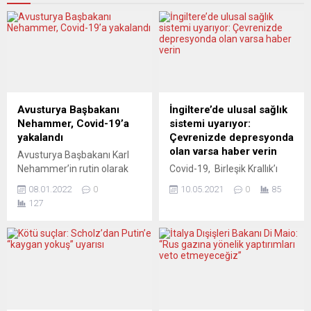
Avusturya Başbakanı
İngiltere’de ulusal sağlık
Nehammer, Covid-19’a
sistemi uyarıyor:
yakalandı
Çevrenizde depresyonda
olan varsa haber verin
Avusturya Başbakanı Karl
Nehammer’in rutin olarak
Covid-19, Birleşik Krallık’ı
yaptırdığı Covid-19 test
etkilemeye devam ediyor.
08.01.2022
0
10.05.2021
0
85
sonucunun pozitif çıktığı
Vaka sayıları, hastane yatış
127
bildirildi. Başbakanlıktan
sayıları ve can kaybı sayıları
yapılan yazılı açıklamada,
düşmüş olsa da virüsü
Başbakan’ın tatil dönüşü
kapan da kapmayan da
yaptırdığı testin negatif
“depresyon ve bunalım”
çıktığı, büyük olasılıkla
tehdidi ile karşı karşıya.
ülkeye geldikten sonra
Virüsü kapanlar, beyin ve
virüse yakalandığı
sinir sistemindeki etkilerden,
kaydedildi. Açıklamada,
kapmayanlar ise