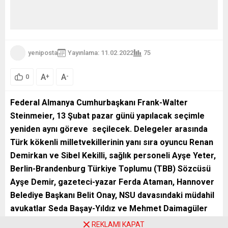
yeniposta
Yayınlama: 11.02.2022
75
A
A
+
-
0
Federal
Almanya Cumhurbaşkanı Frank-Walter
Steinmeier, 13 Şubat pazar günü yapılacak seçimle
yeniden aynı göreve seçilecek. Delegeler arasında
Türk kökenli milletvekillerinin yanı sıra oyuncu Renan
Demirkan ve Sibel Kekilli, sağlık personeli Ayşe Yeter,
Berlin-Brandenburg Türkiye Toplumu (TBB) Sözcüsü
Ayşe Demir, gazeteci-yazar Ferda Ataman, Hannover
Belediye Başkanı Belit Onay, NSU davasındaki müdahil
avukatlar Seda Başay-Yıldız ve Mehmet Daimagüler
gibi isimler de bulunuyor.
REKLAMI KAPAT