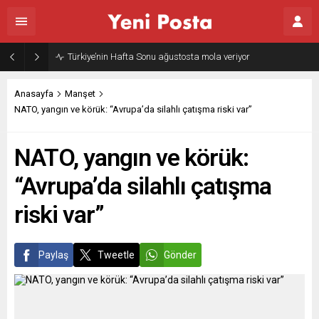
Gazze’nin geleceği: Teknokratik kontrol mü, kolonializm mi?
Anasayfa
Manşet
NATO, yangın ve körük: “Avrupa’da silahlı çatışma riski var”
NATO, yangın ve körük:
“Avrupa’da silahlı çatışma
riski var”
Paylaş
Tweetle
Gönder