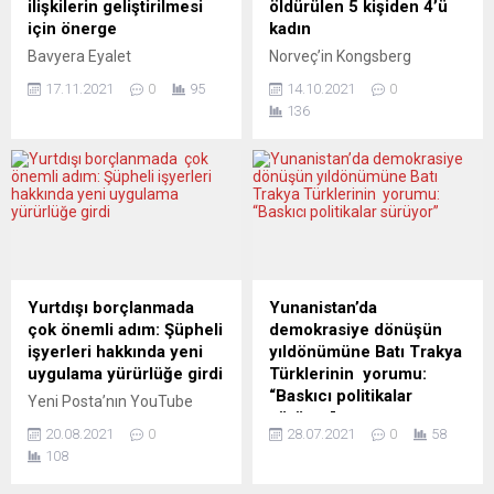
ilişkilerin geliştirilmesi
öldürülen 5 kişiden 4’ü
için önerge
kadın
Bavyera Eyalet
Norveç’in Kongsberg
Parlamentosu Almanya
kasabasında, dün bir
17.11.2021
0
95
14.10.2021
0
Sosyal Demokrat Partisi
marketin yakınında
136
(SPD) Meclis Grubu’nun,
düzenlenen oklu saldırıda
göçün 60. yılı nedeniyle
hayatını kaybeden 5 kişiden
Bavyera hükümetine
4’ünün kadın olduğu
sunduğu ve Türkiye ile
açıklandı. Oslo Polis Müdürü
ilişkilerin geliştirilmesi
Ole Bredrup Saeverud,
tavsiyesini de içeren önerge,
yaptığı açıklamada, oklu
Parlamentoda Avrupa ve
saldırıda yaşamını yitiren 4’ü
Bölgesel İlişkiler
kadın 5 kişinin yaşlarının 50
Komisyonu’nda kabul edildi.
ila 70 olduğunu kaydetti.
Yurtdışı borçlanmada
Yunanistan’da
Komisyonda sağ popülist
Olaydan sonra yakalan 37
çok önemli adım: Şüpheli
demokrasiye dönüşün
Almanya için Alternatif
yaşındaki saldırganın
işyerleri hakkında yeni
yıldönümüne Batı Trakya
(AfD) partisi dışındaki bütün
Danimarka vatandaşı
uygulama yürürlüğe girdi
Türklerinin yorumu:
partiler önergeye destek
olduğunu belirten...
“Baskıcı politikalar
Yeni Posta’nın YouTube
verdi. SPD...
sürüyor”
kanalında yayınlanan
20.08.2021
0
28.07.2021
0
58
Danışma Saati adlı canlı
ABTTF Başkanı Halit Habip
108
yayınlanan programda
Oğlu, demokrasiye dönüşün
yurtdışı borçlanma ile ilgili
47’nci yıldönümünü kutlayan