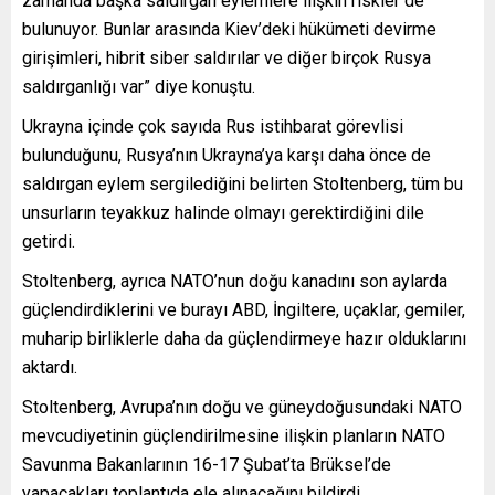
zamanda başka saldırgan eylemlere ilişkin riskler de
bulunuyor. Bunlar arasında Kiev’deki hükümeti devirme
girişimleri, hibrit siber saldırılar ve diğer birçok Rusya
saldırganlığı var” diye konuştu.
Ukrayna içinde çok sayıda Rus istihbarat görevlisi
bulunduğunu, Rusya’nın Ukrayna’ya karşı daha önce de
saldırgan eylem sergilediğini belirten Stoltenberg, tüm bu
unsurların teyakkuz halinde olmayı gerektirdiğini dile
getirdi.
Stoltenberg, ayrıca NATO’nun doğu kanadını son aylarda
güçlendirdiklerini ve burayı ABD, İngiltere, uçaklar, gemiler,
muharip birliklerle daha da güçlendirmeye hazır olduklarını
aktardı.
Stoltenberg, Avrupa’nın doğu ve güneydoğusundaki NATO
mevcudiyetinin güçlendirilmesine ilişkin planların NATO
Savunma Bakanlarının 16-17 Şubat’ta Brüksel’de
yapacakları toplantıda ele alınacağını bildirdi.