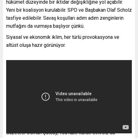
hükümet düzeyinde bir iktidar değişikliğine yol açabilir.
Yeni bir koalisyon kurulabilir. SPD ve Başbakan Olaf Scholz
tasfiye edilebilir. Savaş koşulları adım adım zenginlerin
mutfağını da vurmaya başlıyor çünkü.
Siyasal ve ekonomik iklim, her türlü provokasyona ve
altüst oluşa hazır görünüyor.
Gazeteci Osman Çutsay, YouTube kanalı Sınırsız’da