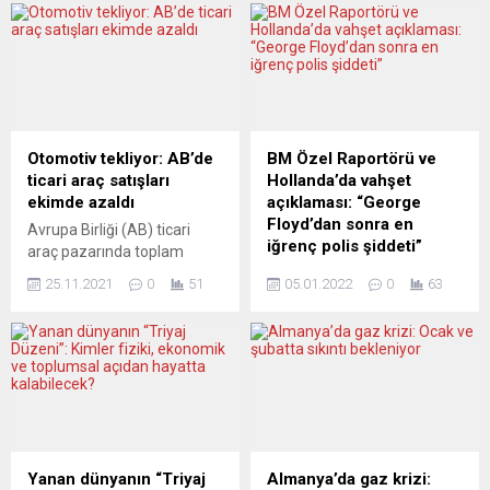
Otomotiv tekliyor: AB’de
BM Özel Raportörü ve
ticari araç satışları
Hollanda’da vahşet
ekimde azaldı
açıklaması: “George
Floyd’dan sonra en
Avrupa Birliği (AB) ticari
iğrenç polis şiddeti”
araç pazarında toplam
satışlar ekimde geçen yılın
Birleşmiş Milletler (BM)
25.11.2021
0
51
05.01.2022
0
63
aynı dönemine göre yüzde
İşkenceyle Mücadele Özel
16,4 düştü. Avrupa
Raportörü Nils Melzer,
Otomobil Üreticileri Birliği
Hollanda’da polisin, Covid-19
(ACEA), AB ülkelerinin ekim
kısıtlamaları ve aşı
ayına ilişkin yeni ticari vasıta
politikalarına karşı
tescil verilerini açıkladı. Buna
düzenlenen protestolarda
göre, AB’de yeni ticari araç
şiddet kullanmasına tepki
tescilleri, ekimde geçen yılın
göstererek, “Bu vahşet
aynı dönemine kıyasla
burada ve şimdi durmalıdır“
Yanan dünyanın “Triyaj
Almanya’da gaz krizi: