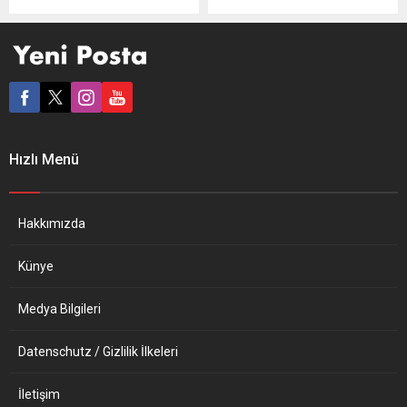
haberler ve röportajlarla
harcamalar Avrupalı
geniş şekilde yer alıyor.
tüketicinin üzerine şimdiden
Ancak Türkiye’deki çöküşün
kâbus gibi çöktü. Güz
Avrupa’ya etkileri
aylarından itibaren Almanya
konusunda şimdilik Avrupa
başta olmak üzere Avrupa
basını “suskun”. Avrupa’nın
Birliği ülkelerinde enerji
önemli kentlerinde uzun
faturaları büyük artış
yıllardan bu yana habercilik
gösterecek. İşte tam da bu
Hızlı Menü
yapan Türkiye kökenli kadın
zor dönemde güneş enerjisi
gazeteciler, “Kadın Sözü ile
ile işleyen yeni bir sistem
Avrupa” adlı programda...
tüketicilerin...
Hakkımızda
Künye
Medya Bilgileri
Datenschutz / Gizlilik İlkeleri
İletişim