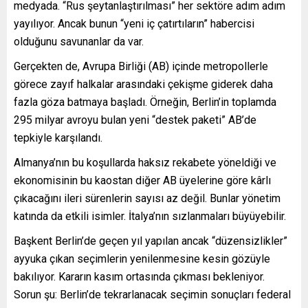
medyada. “Rus şeytanlaştırılması” her sektöre adım adım
yayılıyor. Ancak bunun “yeni iç çatırtıların” habercisi
olduğunu savunanlar da var.
Gerçekten de, Avrupa Birliği (AB) içinde metropollerle
görece zayıf halkalar arasındaki çekişme giderek daha
fazla göza batmaya başladı. Örneğin, Berlin’in toplamda
295 milyar avroyu bulan yeni “destek paketi” AB’de
tepkiyle karşılandı.
Almanya’nın bu koşullarda haksız rekabete yöneldiği ve
ekonomisinin bu kaostan diğer AB üyelerine göre kârlı
çıkacağını ileri sürenlerin sayısı az değil. Bunlar yönetim
katında da etkili isimler. İtalya’nın sızlanmaları büyüyebilir.
Başkent Berlin’de geçen yıl yapılan ancak “düzensizlikler”
ayyuka çıkan seçimlerin yenilenmesine kesin gözüyle
bakılıyor. Kararın kasım ortasında çıkması bekleniyor.
Sorun şu: Berlin’de tekrarlanacak seçimin sonuçları federal