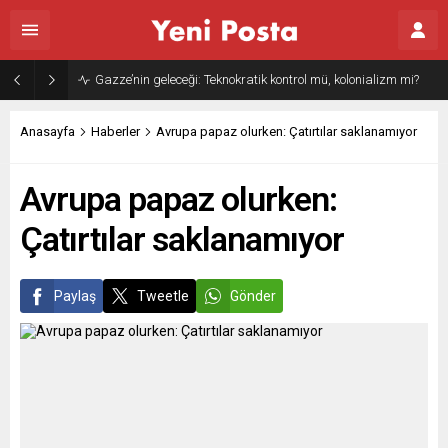
Gazze’nin geleceği: Teknokratik kontrol mü, kolonializm mi?
Anasayfa
Haberler
Avrupa papaz olurken: Çatırtılar saklanamıyor
Avrupa papaz olurken:
Çatırtılar saklanamıyor
Paylaş
Tweetle
Gönder