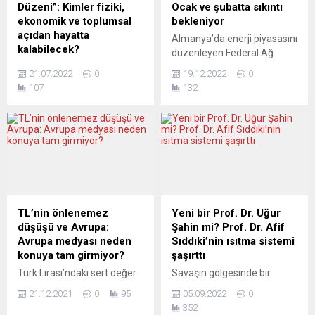
yüzde 16,4 gerileyerek...
ifadesini kullandı. Özel
Düzeni”: Kimler fiziki,
Ocak ve şubatta sıkıntı
Raportör Nils Melzer,
ekonomik ve toplumsal
bekleniyor
Twitter’da Hollanda Dışişleri
açıdan hayatta
Almanya’da enerji piyasasını
Bakanlığı hesabını da
kalabilecek?
düzenleyen Federal Ağ
ekleyerek paylaşımlarda
Sekiz yıldır aralıksız olarak
Ajansının
bulundu. Hollanda polisinin
21.07.2022
0
19.12.2022
0
hem basılı hem de
(Bundesnetzagentur)
göstericilere karşı şiddet...
107
132
internette yayımlanan
Başkanı Klaus Müller, ülkede
“PoliTeknik” dergisinin yeni
ocak ve şubatta gaz sıkıntısı
sayısında Batı
yaşanabileceği uyarısında
toplumlarındaki yeni
bulundu. Klaus Müller,
kastlaşma tuzaklarının ham
Süddeutsche gazetesine
hayal olmadığı, zengin
verdiği röportajda, halkın bu
ülkelerde de yoksul
günlerde beklenildiği gibi
katmanların somut bir
tasarruf etmediğini ve bu
elenme tehdidiyle karşı
dönemde gaz tüketiminin,
TL’nin önlenemez
Yeni bir Prof. Dr. Uğur
karşıya olduğu işlendi.
geçen yılki gaz tüketimine
düşüşü ve Avrupa:
Şahin mi? Prof. Dr. Afif
Dünya ölçeğinde bağlantıları
göre sadece yüzde 5 az
Avrupa medyası neden
Sıddıki’nin ısıtma sistemi
dikkat çeken, Almanya
olduğunu, bunun yeterli...
konuya tam girmiyor?
şaşırttı
merkezli PoliTeknik
Türk Lirası’ndaki sert değer
Savaşın gölgesinde bir
dergisinin (politeknik.de)
kaybı ve Türkiye’deki açlık
yandan ekonomik krize,
yeni sayısı çıktı. Kağıt
21.12.2021
0
95
05.09.2022
0
sınırına ulaşan yoksulluk,
diğer taraftan enerji krizine
baskısı...
352
Avrupa medyasında da
bağlı olarak tırmanan