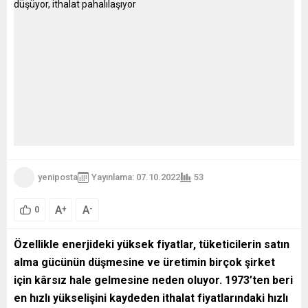
yeniposta
Yayınlama: 07.10.2022
53
A
A
+
-
0
Özellikle e
nerjideki yüksek fiyatlar, tüketicilerin satın
alma gücünün düşmesine ve üretimin birçok şirket
için kârsız hale gelmesine neden oluyor.
1973’ten beri
en hızlı yükselişini kaydeden i
thalat fiyatlarındaki hızlı