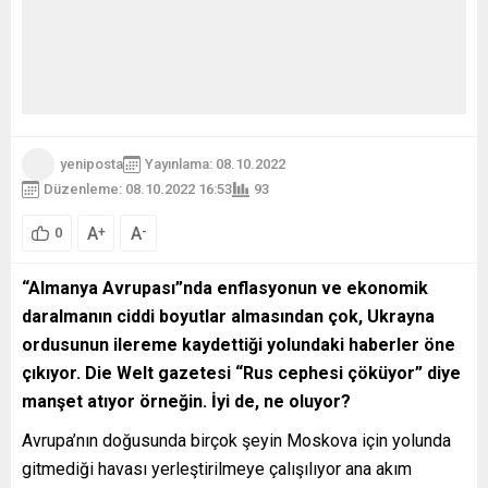
yeniposta
Yayınlama: 08.10.2022
Düzenleme: 08.10.2022 16:53
93
A
A
+
-
0
“Almanya Avrupası”nda enflasyonun ve ekonomik
daralmanın ciddi boyutlar almasından çok, Ukrayna
ordusunun ilereme kaydettiği yolundaki haberler öne
çıkıyor. Die Welt gazetesi “Rus cephesi çöküyor” diye
manşet atıyor örneğin. İyi de, ne oluyor?
Avrupa’nın doğusunda birçok şeyin Moskova için yolunda
gitmediği havası yerleştirilmeye çalışılıyor ana akım