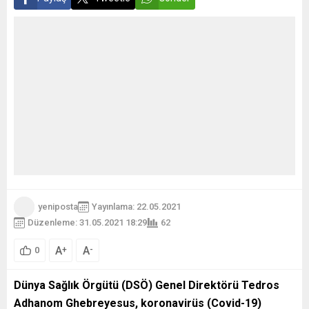
yeniposta
Yayınlama: 22.05.2021
Düzenleme: 31.05.2021 18:29
62
A
A
+
-
0
Dünya Sağlık Örgütü (DSÖ) Genel Direktörü Tedros
Adhanom Ghebreyesus, koronavirüs (Covid-19)