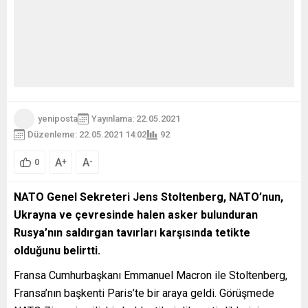
yeniposta
Yayınlama: 22.05.2021
Düzenleme: 22.05.2021 14:02
92
A
A
+
-
0
NATO Genel Sekreteri Jens Stoltenberg, NATO’nun,
Ukrayna ve çevresinde halen asker bulunduran
Rusya’nın saldırgan tavırları karşısında tetikte
olduğunu belirtti.
Fransa Cumhurbaşkanı Emmanuel Macron ile Stoltenberg,
Fransa’nın başkenti Paris’te bir araya geldi. Görüşmede