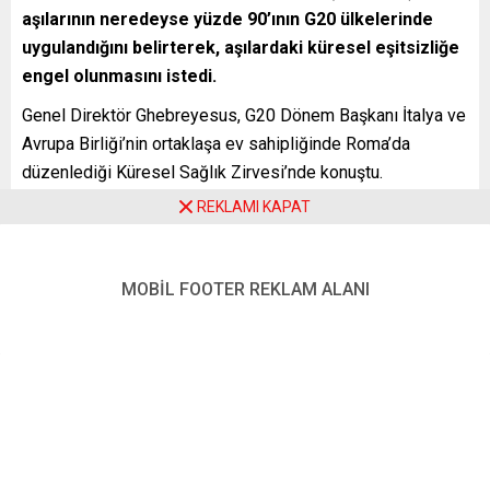
aşılarının neredeyse yüzde 90’ının G20 ülkelerinde
uygulandığını belirterek, aşılardaki küresel eşitsizliğe
engel olunmasını istedi.
Genel Direktör Ghebreyesus, G20 Dönem Başkanı İtalya ve
Avrupa Birliği’nin ortaklaşa ev sahipliğinde Roma’da
düzenlediği Küresel Sağlık Zirvesi’nde konuştu.
REKLAMI KAPAT
Dünya genelinde sadece dün 13 binden fazla insanın yeni
tip koronavirüs (Kovid-19) nedeniyle hayatını kaybettiğini
aktaran Ghebreyesus, “Yani her 1 dakikada 9 kişi öldü.
MOBİL FOOTER REKLAM ALANI
Bugünün rakamları da yarının rakamları ve bir sonraki günün
rakamları da aynı olacak” ifadesini kullandı.
Aşılardaki küresel eşitsizlik sürdükçe insanların ölmeye
devam edeceği uyarısında bulunan Ghebreyesus, “Evet,
Covid-19 aşılarının hızlı gelişimi bilimin bir zaferidir. Ancak,
(aşıların) adaletsiz dağılımları insanlık için bir
başarısızlıktır” değerlendirmesinde bulundu.