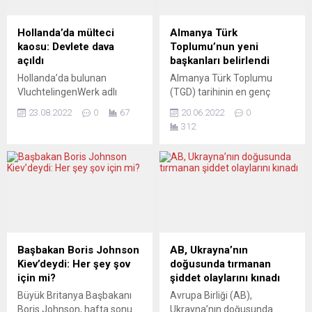
değerindeydi....
soyunan AfD’yi de ekleyiniz.
Koca reklam panosu,
Hollanda’da mülteci
Almanya Türk
üstündeki sloganla önümü
kaosu: Devlete dava
Toplumu’nun yeni
kesiverdi ve beni
açıldı
başkanları belirlendi
düşüncelere boğdu:
Hollanda’da bulunan
Almanya Türk Toplumu
“Hepimizin...
VluchtelingenWerk adlı
(TGD) tarihinin en genç
sığınmacılara yardım
eşbaşkanı Aslıhan Yeşilkaya
23.08.2022
0
67
20.06.2022
0
kuruluşu, mülteci
yeni bir dönrem açmak için
312
merkezlerindeki insanlık dışı
çalışacaklarını söyledi.
koşullar dolayısıyla Hollanda
Almanya Türk Toplumunun
devletine dava açtı. Ter
(TGD) 13. Genel Kurulunda
Apel’deki ana kabul
yeni eşbaşkanlar belirlendi.
merkezindeki aşırı kalabalık
Berlin’de yapılan genel
yüzünden, yüzlerce insan
kurulda Aslıhan Yeşilkaya ve
haftalardır dışarıda uyumak
Gökay Sofuoğlu eş
zorunda kalıyor. Hükümet
başkanlığa seçildi. Aslıhan
şimdi de ilk kez, ilgili
Yeşilkaya, yaptığı
Başbakan Boris Johnson
AB, Ukrayna’nın
belediyenin iradesi dışında
konuşmada, kendisini bu
Kiev’deydi: Her şey şov
doğusunda tırmanan
bir acil konaklama yeri
göreve layık gören genel
için mi?
şiddet olaylarını kınadı
açmayı planlıyor. Sağcı ve
kurul...
Büyük Britanya Başbakanı
Avrupa Birliği (AB),
muhafazakâr...
Boris Johnson, hafta sonu
Ukrayna’nın doğusunda