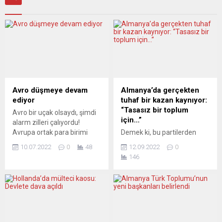
Avro düşmeye devam
Almanya’da gerçekten
ediyor
tuhaf bir kazan kaynıyor:
“Tasasız bir toplum
Avro bir uçak olsaydı, şimdi
için…”
alarm zilleri çalıyordu!
Avrupa ortak para birimi
Demek ki, bu partilerden
avro, yirmi yılın en düşük
barışçı bir dış politika
10.07.2022
0
48
12.09.2022
0
seviyesine indi. Eğer kan
beklemek abesle iştigaldir.
146
kaybı devam ederse, parite
Gerek iktidardakiler, gerekse
yakında Dolar ile eşit hale
şu anda “kendileri
gelebilir. Geçen çarşamba
muhalefette, ideoloji ve
sabahı 1.02 dolara kadar
politikaları iktidarda olan”
gerileyen Avrupa ortak para
CDU ve CSU, bunlara
birimi, en son Aralık 2002’nin
neredeyse dördüncü büyük
başında bir dolar
parti olma iddiasına