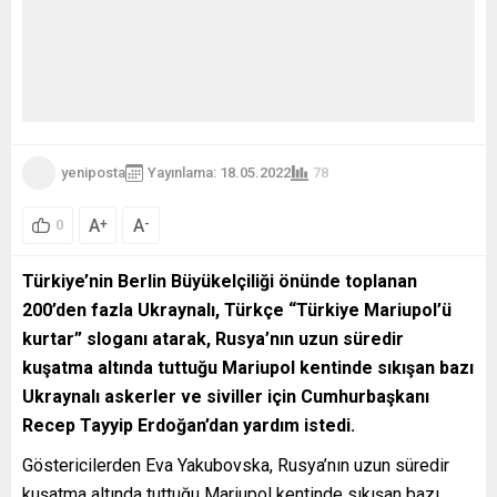
yeniposta
Yayınlama: 18.05.2022
78
A
A
+
-
0
Türkiye’nin Berlin Büyükelçiliği önünde toplanan
200’den fazla Ukraynalı, Türkçe “Türkiye Mariupol’ü
kurtar” sloganı atarak, Rusya’nın uzun süredir
kuşatma altında tuttuğu Mariupol kentinde sıkışan bazı
Ukraynalı askerler ve siviller için Cumhurbaşkanı
Recep Tayyip Erdoğan’dan yardım istedi.
Göstericilerden Eva Yakubovska, Rusya’nın uzun süredir
kuşatma altında tuttuğu Mariupol kentinde sıkışan bazı