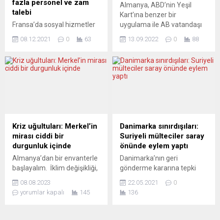
fazla personel ve zam
Almanya, ABD’nin Yeşil
koalisyon hükümeti göreve...
dolandırıcılığını konuşmaya
talebi
Kart’ına benzer bir
devam ediyor. Oğlunun
Fransa’da sosyal hizmetler
uygulama ile AB vatandaşı
kumar ve...
çalışanları, sektörlerindeki
olmayan çalışanların
08.12.2021
0
63
13.09.2022
0
88
personel ve finansman
Almanya’da çalışmasını
eksikliğini protesto için ülke
kolaylaştırmak istiyor. Peki
genelinde greve gitti.
bu sistem nasıl işleyecek?
Başkent Paris’te Saint-
Dünyanın en büyük
Jacques metro
dördüncü ekonomisi olan
istasyonunda toplanan
Almanya’da sendikalar ve
göstericiler Sağlık
işveren dernekleri, uzun
Bakanlığının önüne kadar
süredir iş gücü sıkıntısından
yürüdü. Organizatörler,
şikayetçi. Çalışma Bakanlığı
Kriz uğultuları: Merkel’in
Danimarka sınırdışıları:
Paris’teki gösteriye yaklaşık
da iş gücünde yaşanan
mirası ciddi bir
Suriyeli mülteciler saray
8 bin kişinin katıldığını
eksikliğin, ekonomik
durgunluk içinde
önünde eylem yaptı
belirtti. Göstericilerden
büyümeyi sekteye uğrattığı
Almanya’dan bir envanterle
Danimarka’nın geri
Audrey Tellier, AA
uyarısında...
başlayalım. İklim değişikliği,
gönderme kararına tepki
muhabirine yaptığı
enflasyon, göç, altyapı
gösteren Suriyeli mülteciler
açıklamada, otizmli
08.08.2023
22.05.2021
0
eksiği, ordu, kalifiye eleman
parlamento binasını da
çocuklarla ilgilenen Medikal-
yorumlar kapalı
145
136
eksikliği, dijitalleşme, yapay
barındıran Christiansborg
Eğitim Enstitüsünde (IME)...
zekâ – listeyi uzatmak
Sarayı önünde oturma
mümkün – Almanlar o
eylemi başlattı.