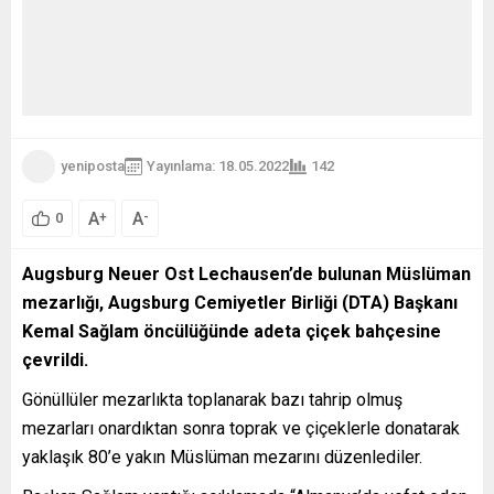
yeniposta
Yayınlama: 18.05.2022
142
A
A
+
-
0
Augsburg Neuer Ost Lechausen’de bulunan Müslüman
mezarlığı, Augsburg Cemiyetler Birliği (DTA) Başkanı
Kemal Sağlam öncülüğünde adeta çiçek bahçesine
çevrildi.
Gönüllüler mezarlıkta toplanarak bazı tahrip olmuş
mezarları onardıktan sonra toprak ve çiçeklerle donatarak
yaklaşık 80’e yakın Müslüman mezarını düzenlediler.