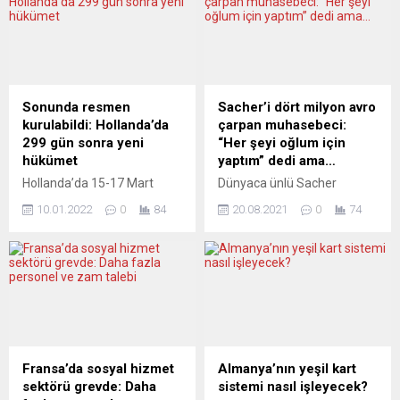
Sonunda resmen
Sacher’i dört milyon avro
kurulabildi: Hollanda’da
çarpan muhasebeci:
299 gün sonra yeni
“Her şeyi oğlum için
hükümet
yaptım” dedi ama…
Hollanda’da 15-17 Mart
Dünyaca ünlü Sacher
2021’de düzenlenen genel
Oteli’nin 30 yıllık kadın
10.01.2022
0
84
20.08.2021
0
74
seçimden 299 gün sonra
çalışanının, işyerini 1 milyon
hükümet resmen kuruldu.
değil 4 milyon avro
Dilan Yeşilgöz-Zegerius ve
dolandırdığı ortaya çıktı.
Günay Uslu da yeni kabinede
Avusturya’nın star
yer alıyor. Özgürlük ve
hukukçusu Astrid Wagner’in
Demokrasi için Halk Partisi
avukatlığını üstlendiği 49
(VVD), Hristiyan
yaşındaki muhasebeci her
Demokratlar Birliği (CDA),
şeyi oğlunun kumar ve
Demokrat 66 (D66) ve
uyuşturucu borçları için
Fransa’da sosyal hizmet
Almanya’nın yeşil kart
Hristiyan Birlik Partisi’nden
yaptığını söyledi. Avusturya
sektörü grevde: Daha
sistemi nasıl işleyecek?
(CU) oluşan dört partili yeni
ünlü tarihi Hotel Sacher