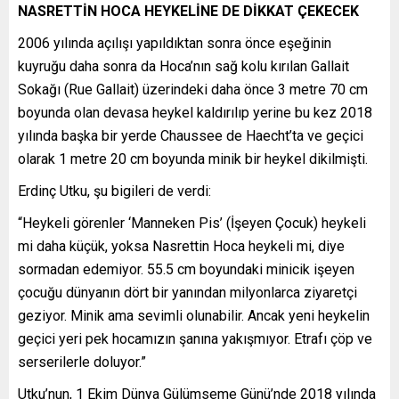
NASRETTİN HOCA HEYKELİNE DE DİKKAT ÇEKECEK
2006 yılında açılışı yapıldıktan sonra önce eşeğinin
kuyruğu daha sonra da Hoca’nın sağ kolu kırılan Gallait
Sokağı (Rue Gallait) üzerindeki daha önce 3 metre 70 cm
boyunda olan devasa heykel kaldırılıp yerine bu kez 2018
yılında başka bir yerde Chaussee de Haecht’ta ve geçici
olarak 1 metre 20 cm boyunda minik bir heykel dikilmişti.
Erdinç Utku, şu bigileri de verdi:
“Heykeli görenler ‘Manneken Pis’ (İşeyen Çocuk) heykeli
mi daha küçük, yoksa Nasrettin Hoca heykeli mi, diye
sormadan edemiyor. 55.5 cm boyundaki minicik işeyen
çocuğu dünyanın dört bir yanından milyonlarca ziyaretçi
geziyor. Minik ama sevimli olunabilir. Ancak yeni heykelin
geçici yeri pek hocamızın şanına yakışmıyor. Etrafı çöp ve
serserilerle doluyor.”
Utku’nun, 1 Ekim Dünya Gülümseme Günü’nde 2018 yılında