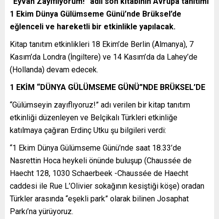
“Eyvah Zayıflıyorum!” adlı son kitabının Avrupa tanıtımı
1 Ekim Dünya Gülümseme Günü’nde Brüksel’de
eğlenceli ve hareketli bir etkinlikle yapılacak.
Kitap tanıtım etkinlikleri 18 Ekim’de Berlin (Almanya), 7
Kasım’da Londra (İngiltere) ve 14 Kasım’da da Lahey’de
(Hollanda) devam edecek.
1 EKİM “DÜNYA GÜLÜMSEME GÜNÜ”NDE BRÜKSEL’DE
“Gülümseyin zayıflıyoruz!” adı verilen bir kitap tanıtım
etkinliği düzenleyen ve Belçikalı Türkleri etkinliğe
katılmaya çağıran Erdinç Utku şu bilgileri verdi:
“1 Ekim Dünya Gülümseme Günü’nde saat 18.33’de
Nasrettin Hoca heykeli önünde buluşup (Chaussée de
Haecht 128, 1030 Schaerbeek -Chaussée de Haecht
caddesi ile Rue L’Olivier sokağının kesiştiği köşe) oradan
Türkler arasında “eşekli park” olarak bilinen Josaphat
Parkı’na yürüyoruz.