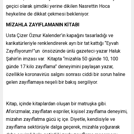
geçici olarak şimdiki yerine dikilen Nasrettin Hoca
heykeline de dikkat çekmesi bekleniyor.
MİZAHLA ZAYIFLAMANIN KİTABI
Usta Çizer Öznur Kalender’in kapağını tasarladığı ve
karikatürleriyle renklendirerek ayrı bir tat kattığı “Eyvah
Zayıflıyorum!”un önsözünde ünlü gazeteci-yazar Haluk
Şahin’in imzası var. Kitapta “mizahla 50 günde 10, 100
günde 17 kilo zayıflama” deneyimini paylaşan yazar,
özellikle koronavirüs salgını sonrası ciddi bir sorun haline
gelen zayıflamaya neşeli bir bakış sergiliyor.
Kitap, içinde kitaplardan oluşan bir matruşka gibi.
Aforizmalar, zayıflatan espriler, kişisel zayıflama deneyimi,
mizahın zayıflatma gücü iç içe. Diyetle, kendisiyle ve
zayıflama sektörüyle dalga geçerek, mizahla yoğurarak