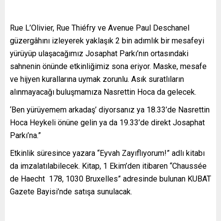
Rue L’Olivier, Rue Thiéfry ve Avenue Paul Deschanel
güzergâhını izleyerek yaklaşık 2 bin adımlık bir mesafeyi
yürüyüp ulaşacağımız Josaphat Parkı’nın ortasındaki
sahnenin önünde etkinliğimiz sona eriyor. Maske, mesafe
ve hijyen kurallarına uymak zorunlu. Asık suratlıların
alınmayacağı buluşmamıza Nasrettin Hoca da gelecek.
‘Ben yürüyemem arkadaş’ diyorsanız ya 18.33’de Nasrettin
Hoca Heykeli önüne gelin ya da 19.33’de direkt Josaphat
Parkı’na.”
Etkinlik süresince yazara “Eyvah Zayıflıyorum!” adlı kitabı
da imzalatılabilecek. Kitap, 1 Ekim’den itibaren “Chaussée
de Haecht 178, 1030 Bruxelles” adresinde bulunan KUBAT
Gazete Bayisi’nde satışa sunulacak.