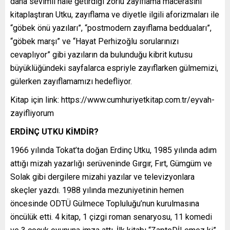
daha sevimli hale getirdiği zorlu zayıflama macerasını
kitaplaştıran Utku, zayıflama ve diyetle ilgili aforizmaları ile
“göbek önü yazıları”, “postmodern zayıflama bedduaları”,
“göbek marşı” ve “Hayat Perhizoğlu sorularınızı
cevaplıyor” gibi yazıların da bulunduğu kibrit kutusu
büyüklüğündeki sayfalarca espriyle zayıflarken gülmemizi,
gülerken zayıflamamızı hedefliyor.
Kitap için link: https://www.cumhuriyetkitap.com.tr/eyvah-
zayifliyorum
ERDİNÇ UTKU KİMDİR?
1966 yılında Tokat’ta doğan Erdinç Utku, 1985 yılında adım
attığı mizah yazarlığı serüveninde Gırgır, Fırt, Gümgüm ve
Solak gibi dergilere mizahi yazılar ve televizyonlara
skeçler yazdı. 1988 yılında mezuniyetinin hemen
öncesinde ODTÜ Gülmece Topluluğu’nun kurulmasına
öncülük etti. 4 kitap, 1 çizgi roman senaryosu, 11 komedi