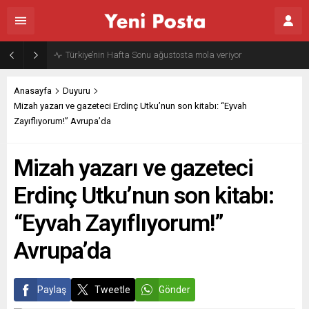
Gazze’nin geleceği: Teknokratik kontrol mü, kolonializm mi?
Anasayfa
Duyuru
Mizah yazarı ve gazeteci Erdinç Utku’nun son kitabı: “Eyvah
Zayıflıyorum!” Avrupa’da
Mizah yazarı ve gazeteci
Erdinç Utku’nun son kitabı:
“Eyvah Zayıflıyorum!”
Avrupa’da
Paylaş
Tweetle
Gönder