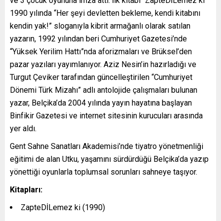
ve 3 çocuk oyununa imza attı. İlk kitabı “ZapteDİLemez ki”
1990 yılında “Her şeyi devletten bekleme, kendi kitabını
kendin yak!” sloganıyla kibrit armağanlı olarak satılan
yazarın, 1992 yılından beri Cumhuriyet Gazetesi’nde
“Yüksek Yerilim Hattı”nda aforizmaları ve Brüksel’den
pazar yazıları yayımlanıyor. Aziz Nesin’in hazırladığı ve
Turgut Çeviker tarafından güncelleştirilen “Cumhuriyet
Dönemi Türk Mizahı” adlı antolojide çalışmaları bulunan
yazar, Belçika’da 2004 yılında yayın hayatına başlayan
Binfikir Gazetesi ve internet sitesinin kurucuları arasında
yer aldı.
Gent Sahne Sanatları Akademisi’nde tiyatro yönetmenliği
eğitimi de alan Utku, yaşamını sürdürdüğü Belçika’da yazıp
yönettiği oyunlarla toplumsal sorunları sahneye taşıyor.
Kitapları:
ZapteDİLemez ki (1990)