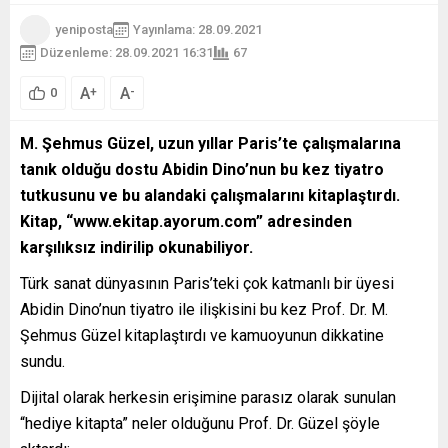
yeniposta
Yayınlama: 28.09.2021
Düzenleme: 28.09.2021 16:31
67
A
A
+
-
0
M. Şehmus Güzel, uzun yıllar Paris’te çalışmalarına
tanık olduğu dostu Abidin Dino’nun bu kez tiyatro
tutkusunu ve bu alandaki çalışmalarını kitaplaştırdı.
Kitap, “www.ekitap.ayorum.com” adresinden
karşılıksız indirilip okunabiliyor.
Türk sanat dünyasının Paris’teki çok katmanlı bir üyesi
Abidin Dino’nun tiyatro ile ilişkisini bu kez Prof. Dr. M.
Şehmus Güzel kitaplaştırdı ve kamuoyunun dikkatine
sundu.
Dijital olarak herkesin erişimine parasız olarak sunulan
“hediye kitapta” neler olduğunu Prof. Dr. Güzel şöyle