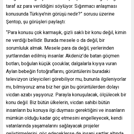
taraf az para verildiğini söylüyor. Sığınmacı anlaşması
konusunda Türkiye’nin görüşü nedir?” sorusu üzerine
Şentop, şu görüşleri paylaştı:
“Para konusu çok karmaşık, gizli saklı bir konu değil, kimin
ne verdiği bellidir. Burada mesele o da değil, bir
sorumluluk almak. Mesele para da değil, yerlerinden
yurtlarından edilmiş insanlar. Akdeniz’de batan göçmen
botları, boğulan küçük çocuklar, dalgalarla kıyıya vuran
Aylan bebeğin fotoğraflarını, görüntülerini buradaki
televizyon izleyicileri görebiliyor mu, bununla ilgileniyorlar
mı, bilmiyoruz ama biz her gün bu görüntülerden dolayı
vicdan azabı yaşıyoruz. Parayla konuşulacak, ölçülecek bir
konu değil. Biz bütün ülkelerin, vicdan sahibi bütün
insanların bu konuya ilgi duyması gerektiğini ve insanların
mümkün olduğu kadar göç etmesini engelleyecek, kendi
vatanlarında yaşamalarını sağlayacak projeler
geliştirmelerini, göç edeceklerse de insani şartlar altında