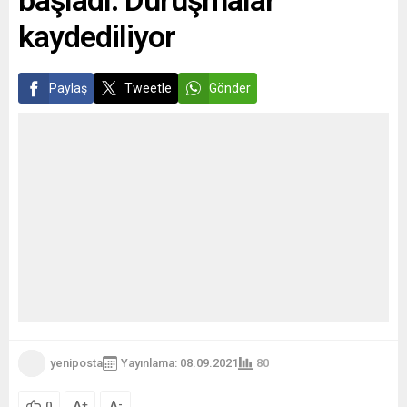
başladı: Duruşmalar
kaydediliyor
Paylaş
Tweetle
Gönder
yeniposta
Yayınlama: 08.09.2021
80
A
A
+
-
0