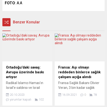
FOTO
: A.A
Benzer Konular
Ortadoğu’daki savaş:
Fransa: Aşı olmayı
Avrupa üzerinde baskı
reddeden binlerce sağlık
artıyor
çalışanı açığa alındı
Radikal İslamcı Hamas’ın
Fransa Sağlık Bakanı Olivier
İsrail’e saldırısı ve İsrail
Veran, 3 bin kadar sağlık
ordusunun buna verdiği
çalışanın zorunlu yeni tip
20.10.2023
16.09.2021
0
78
yanıt dolayısıyla pek çok kişi
koronavirüs (Covid-19)
yorumlar kapalı
102
bölgede gerilimin daha da
aşısını yaptırmadığı
tırmanmasından endişe
gerekçesiyle açığa alındığını