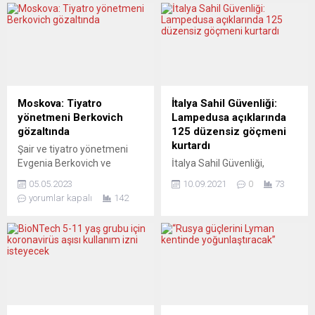
ediyor. AB, hızla ve net bir
açıkladı. Olivier Veran, RTL
tutum sergileme baskısı
radyosunda yaptığı
altında. Avrupa basınındaki
açıklamada, ülkede
yorumlar, Brüksel’in ve üye
genelindeki 2,7 milyon sağlık
devletlerin karşı karşıya
çalışanının büyük
olduğu büyük zorlukları
bölümünün aşılandığını
gözler önüne seriyor. LE
söyledi. Covid-19 aşısı
Moskova: Tiyatro
İtalya Sahil Güvenliği:
MONDE (Fransa) Brüksel...
olmayı reddeden 3 bin kadar
yönetmeni Berkovich
Lampedusa açıklarında
sağlık çalışanının açığa
gözaltında
125 düzensiz göçmeni
alındığını ifade eden...
kurtardı
Şair ve tiyatro yönetmeni
Evgenia Berkovich ve
İtalya Sahil Güvenliği,
dramaturg Svetlana
Lampedusa Adası
05.05.2023
10.09.2021
0
73
Petrijchuk, Moskova’da
açıklarındaki kayalıklara
yorumlar kapalı
142
gözaltına alındı. Finist –
sığınan 125 düzensiz
Yasnyy Sokol adıyla
göçmeni kurtardı. İtalya
sahnelenen oyunda, Rus
Sahil Güvenlik
kadınların IŞİD’lilerle sanal
Komutanlığından yapılan
evlilikler gerçekleştirip
yazılı açıklamada, bu sabah
peşlerinden Suriye’ye
erken saatlerde iki ayrı
gitmesi dolayısıyla,
tekneyle Tavşan Adası
Berkovich hakkında “terörü
kıyılarındaki kayalıklarına