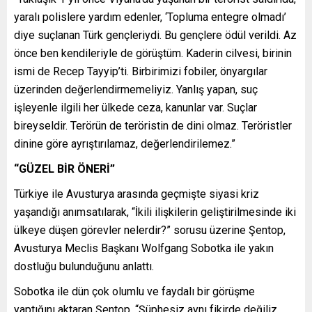
yaralı polislere yardım edenler, ‘Topluma entegre olmadı’
diye suçlanan Türk gençleriydi. Bu gençlere ödül verildi. Az
önce ben kendileriyle de görüştüm. Kaderin cilvesi, birinin
ismi de Recep Tayyip’ti. Birbirimizi fobiler, önyargılar
üzerinden değerlendirmemeliyiz. Yanlış yapan, suç
işleyenle ilgili her ülkede ceza, kanunlar var. Suçlar
bireyseldir. Terörün de teröristin de dini olmaz. Teröristler
dinine göre ayrıştırılamaz, değerlendirilemez.”
“GÜZEL BİR ÖNERİ”
Türkiye ile Avusturya arasında geçmişte siyasi kriz
yaşandığı anımsatılarak, “İkili ilişkilerin geliştirilmesinde iki
ülkeye düşen görevler nelerdir?” sorusu üzerine Şentop,
Avusturya Meclis Başkanı Wolfgang Sobotka ile yakın
dostluğu bulunduğunu anlattı.
Sobotka ile dün çok olumlu ve faydalı bir görüşme
yaptığını aktaran Şentop, “Şüphesiz aynı fikirde değiliz,