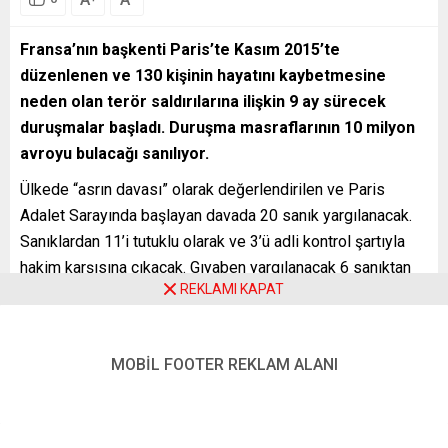
Fransa’nın başkenti Paris’te Kasım 2015’te
düzenlenen ve 130 kişinin hayatını kaybetmesine
neden olan terör saldırılarına ilişkin 9 ay sürecek
duruşmalar başladı. Duruşma masraflarının 10 milyon
avroyu bulacağı sanılıyor.
Ülkede “asrın davası” olarak değerlendirilen ve Paris
Adalet Sarayında başlayan davada 20 sanık yargılanacak.
Sanıklardan 11’i tutuklu olarak ve 3’ü adli kontrol şartıyla
hakim karşısına çıkacak. Gıyaben yargılanacak 6 sanıktan
REKLAMI KAPAT
5’inin öldüğü belirtiliyor. Saldırıların baş şüphelisi Salah
Abdeslam ve diğer 13 sanık duruşma salonuna getirildi.
Öte yandan polis, Paris Adalet Sarayı’nın önünde ve
MOBİL FOOTER REKLAM ALANI
çevresinde yoğun güvenlik önlemleri aldı, birçok cadde
trafiğe kapatıldı. Hâkim Jean-Louis Peries’in
başkanlığındaki mahkeme heyeti, ilk 2 gün davaya müdahil