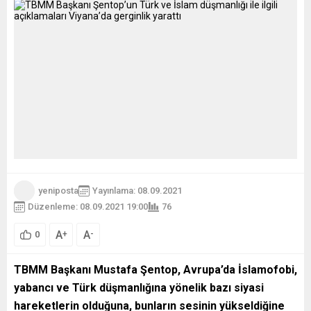
yeniposta
Yayınlama: 08.09.2021
Düzenleme: 08.09.2021 19:00
76
A
A
+
-
0
TBMM Başkanı Mustafa Şentop, Avrupa’da İslamofobi,
yabancı ve Türk düşmanlığına yönelik bazı siyasi
hareketlerin olduğuna, bunların sesinin yükseldiğine