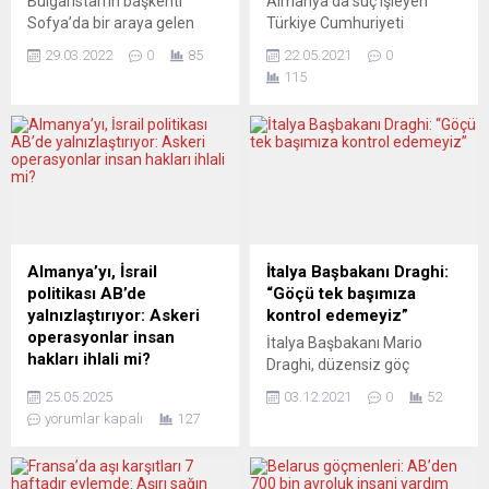
Bulgaristan’ın başkenti
Almanya’da suç işleyen
Sofya’da bir araya gelen
Türkiye Cumhuriyeti
Bulgaristan, Romanya,
vatandaşlarının talebi
29.03.2022
0
85
22.05.2021
0
Karadağ ve Kuzey
üzerine Türkiye’de ilgili
115
Makedonya başbakanları,
mahkemeler tarafından
Rusya’nın saldırısını kınayıp
kabul edilirse, cezasının geri
Ukrayna’ya desteklerini
kalan kısmını ülkesinde
bildirdi. Başbakan Kiril
tamamlama hakkı var.
Petkov’un ev sahipliğinde
Ancak, cezasının geri kalan
düzenlenen ”Güneydoğu
kısmını Türkiye’de çekmek
Avrupa’da NATO Üyesi
isteyenler, kendilerini büyük
Ülkelerin Devlet ve Hükümet
bir tehlikenin beklediğinin
Yöneticileri Toplantısı”nda,
farkında değiller. İki ülke
Almanya’yı, İsrail
İtalya Başbakanı Draghi:
Romanya Başbakanı Nicolae
ceza yasalarının arasındaki
politikası AB’de
“Göçü tek başımıza
Çuka, Karadağ Başbakanı
farklılıklarından doğan
yalnızlaştırıyor: Askeri
kontrol edemeyiz”
Zdravko Krivokapiç ve Kuzey
sorunlara, bir de
operasyonlar insan
İtalya Başbakanı Mario
Makedonya Başbakanı
bürokrasinin hataları
hakları ihlali mi?
Draghi, düzensiz göç
Dimitar Kovaçevski,
eklenince...
Eleştirel haber analiz portalı
konusuna Avrupa’nın daha
NATO’nun...
25.05.2025
03.12.2021
0
52
NachDenkSeiten’da yer
fazla ilgi göstermesi
yorumlar kapalı
127
alan Florian Warweg imzalı
gerektiğini belirtti. MED
çarpıcı analiz, Almanya’nın
Akdeniz Diyalog
İsrail politikasının AB içinde
Forumu’nun 7’ncisi, İtalya