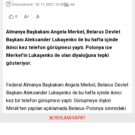
Düzenleme: 18.11.2021 10:35
66
A
A
+
-
0
Almanya Başbakanı Angela Merkel, Belarus Devlet
Başkanı Aleksander Lukaşenko ile bu hafta içinde
ikinci kez telefon görüşmesi yaptı. Polonya ise
Merkel’in Lukaşenko ile olan diyaloğuna tepki
gösteriyor.
Federal Almanya Başbakanı Angela Merkel, Belarus Devlet
Başkanı Aleksander Lukaşenko ile bu hafta içinde ikinci
kez bir telefon görüşmesi yaptı. Görüşmeye ilişkin
Minsk’ten yapılan açıklamada Belarus-Polonya sınırındaki
sığınmacı krizinin çözümünde müzakerelere gidilmesi
REKLAMI KAPAT
konusunda anlaşıldığı belirtildi. Varşova’nın bu
görüşmelerden rahatsız olduğuna dikkat çekildi.