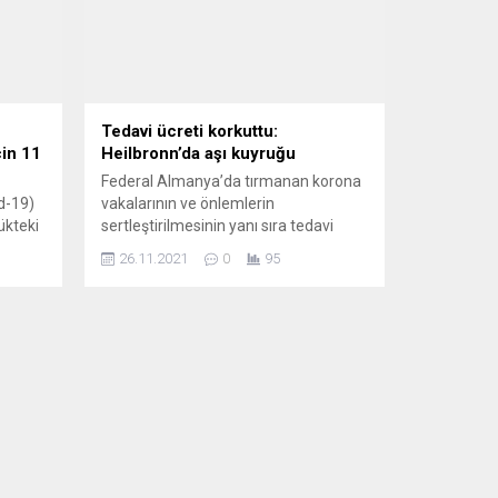
Tedavi ücreti korkuttu:
çin 11
Heilbronn’da aşı kuyruğu
Federal Almanya’da tırmanan korona
d-19)
vakalarının ve önlemlerin
ükteki
sertleştirilmesinin yanı sıra tedavi
ücretlerinin bir kısmının aşısızlara
26.11.2021
0
95
a
ödetilmesi gündeme gelince aşı
ise 12
kuyrukları oluştu. Heilbronn kentinde
kurulan mobil aşı merkezlerine
arl
yüklenme olunca aşı olmak isteyenler
uzun süre sokakta beklemek zorunda
nın
kaldı. Almanya’da aşı merkezlerinin
ayı
30 Eylül tarihinden itibaren kapanması
sonrası, mobil...
delenin