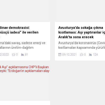
dinav demokrasisi:
Avusturya’da sokağa çıkma
üsçü iadesi” ile verilen
kısıtlaması: Aşı yaptıranlar i
j
Aralık’ta sona erecek
a’daki savaş, sadece enerji ve
Avusturya’da koronavirüs (Covi
llarının üretim-dağıtım
kısıtlamaları kapsamında yürürl
arını vurmakla kalmadı.
sokağa çıkma kısıtlaması, aşı
2.2022
0
81
09.12.2021
0
124
tte de büyük bir altüst
yaptıranlar için 11 Aralık’ta son
yor. Yasalarda ve güvenlik
erecek, aşı yaptırmayanlar için 
ündeki “vidaların daha da
Aralık sonrasında da sürecek.
ası” yolundaki eğilimler, sağın ve
Avusturya’nın yeni Başbakanı K
sağın giderek güçlenmesi, genel
Nehammer, koronavirüsün hâlâ
 görmeye başlayan
tehlikeli boyutta olduğunu, salgı
mokratik eğilimler ortada ciddi
öngörülebilir olmadığını ve düny
run olduğunu gösteriyor. Bu
şaşırtmaya devam ettiğini
aya en...
vurgulayarak Covid-19’la müca
en etkili yolunun...