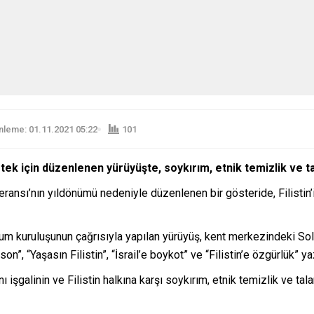
leme: 01.11.2021 05:22
101
stek için düzenlenen yürüyüşte, s
oykırım, etnik temizlik ve tal
ansı’nın yıldönümü nedeniyle düzenlenen bir gösteride, Filistin’
toplum kuruluşunun çağrısıyla yapılan yürüyüş, kent merkezindeki Sol
n”, “Yaşasın Filistin”, “İsrail’e boykot” ve “Filistin’e özgürlük” yaz
ı işgalinin ve Filistin halkına karşı soykırım, etnik temizlik ve tala