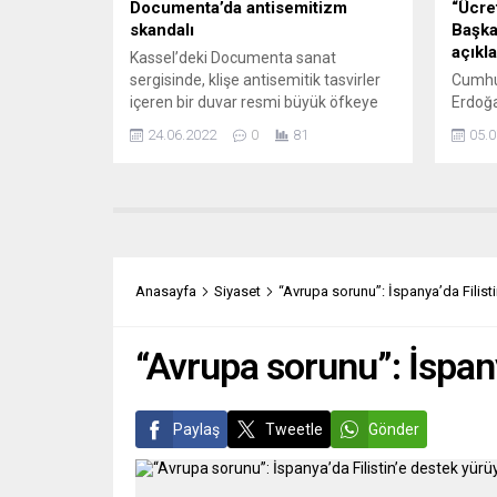
Documenta’da antisemitizm
“Ücre
skandalı
Başkan
açıkl
Kassel’deki Documenta sanat
sergisinde, klişe antisemitik tasvirler
Cumhu
içeren bir duvar resmi büyük öfkeye
Erdoğa
neden oldu. Tepkilerin ardından,
olduğu
24.06.2022
0
81
05.0
Endonezyalı sanatçı kolektifi Taring
göster
Padi’nin yapıtı sergiden kaldırıldı.
Başkan
Kolektif özür diledi. Sanatın sınırları
açıkla
nedir ve propaganda nerede başlar?
dedi.
DIE PRESSE (Avusturya)
Erdoğa
KOLEKTİFLER SORUMLULUK
karşı 
ALMAKTAN KAÇIYOR Die Presse,
iddia 
Anasayfa
Siyaset
“Avrupa sorunu”: İspanya’da Filist
sorumluların bir kolektifin ardına
karşıl
gizlenmesine öfkeli:...
Münih 
“Avrupa sorunu”: İspany
Paylaş
Tweetle
Gönder