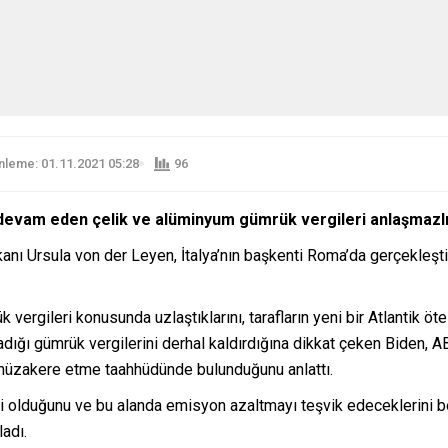
leme: 01.11.2021 05:28
96
ır devam eden çelik ve alüminyum gümrük vergileri anlaşmazl
 Ursula von der Leyen, İtalya’nın başkenti Roma’da gerçekleştiri
rgileri konusunda uzlaştıklarını, tarafların yeni bir Atlantik ötes
ığı gümrük vergilerini derhal kaldırdığına dikkat çeken Biden, 
i müzakere etme taahhüdünde bulunduğunu anlattı.
 olduğunu ve bu alanda emisyon azaltmayı teşvik edeceklerini belir
ladı.