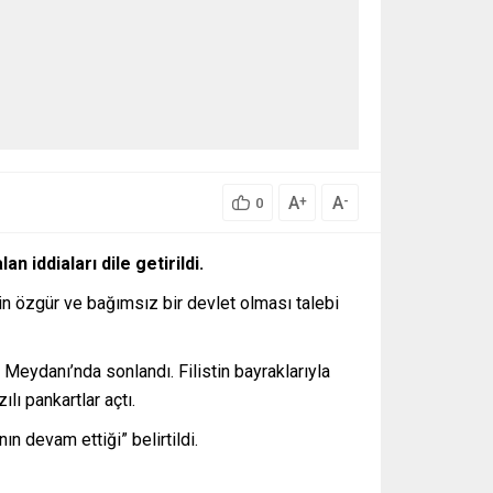
A
A
+
-
0
an iddiaları dile getirildi.
in özgür ve bağımsız bir devlet olması talebi
 Meydanı’nda sonlandı. Filistin bayraklarıyla
ılı pankartlar açtı.
nın devam ettiği” belirtildi.