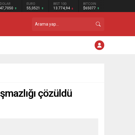
DOLAR
EURO
BIST 100
BITCOIN
47,7050
55,0521
13.774,94
$65077
aşmazlığı çözüldü