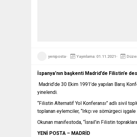
yeniposta
Yayınlama: 01.11.2021
Düzen
İspanya’nın başkenti Madrid’de Filistin’e de
Madrid’de 30 Ekim 1991’de yapılan Barış Konfer
yinelendi.
“Filistin Alternatif Yol Konferansı” adlı sivil 
toplanan eylemciler, “Irkçı ve sömürgeci işgale so
Okunan manifestoda, “İsrail’in Filistin toprakların
YENİ POSTA – MADRİD