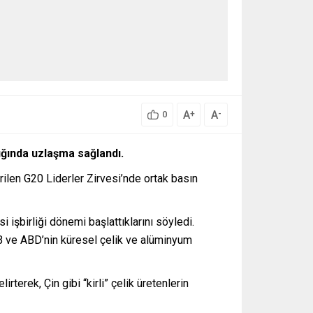
A
A
+
-
0
ığında uzlaşma sağlandı.
len G20 Liderler Zirvesi’nde ortak basın
i işbirliği dönemi başlattıklarını söyledi.
AB ve ABD’nin küresel çelik ve alüminyum
terek, Çin gibi “kirli” çelik üretenlerin