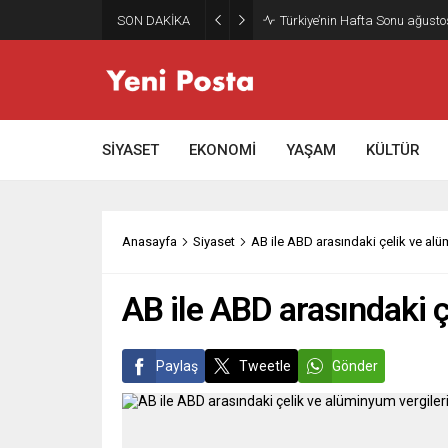
SON DAKİKA
Gazze’nin geleceği: Teknokrati
SİYASET
EKONOMİ
YAŞAM
KÜLTÜR
Anasayfa
Siyaset
AB ile ABD arasındaki çelik ve alü
AB ile ABD arasındaki 
Paylaş
Tweetle
Gönder