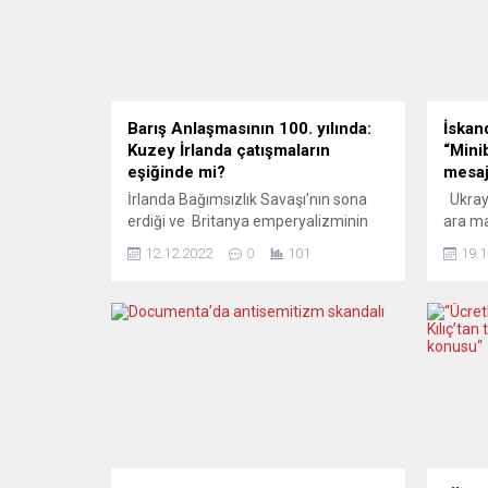
Barış Anlaşmasının 100. yılında:
İskan
Kuzey İrlanda çatışmaların
“Minib
eşiğinde mi?
mesa
İrlanda Bağımsızlık Savaşı’nın sona
Ukrayn
erdiği ve Britanya emperyalizminin
ara ma
çıkarlarına hizmet etmek için
kanall
12.12.2022
0
101
19.1
tasarlanan Büyük Britanya ve İrlanda
Siyase
Cumhuriyeti temsilcileri tarafından
yaşanı
imzalanan “barış antlaşması“nın 100.
sektör
Yıldönümünde “Kuzey İrlanda
sıkılm
çatışmaınn eşiğinde mi?” sorusu
aşırı 
soruluyor. Kuzey İrlanda’daki
kabul
seçimlerin üzerinden aylar geçti ama
antide
bir türlü hükümet kurulamadı. Kuzey
bir so
İrlanda’da 5 Mayıs’taki parlamento
dağılm
seçimlerini İngiltere’den...