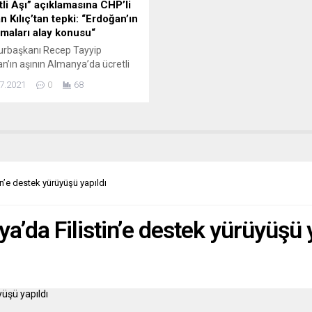
tli Aşı” açıklamasına CHP’li
 Kılıç’tan tepki: “Erdoğan’ın
amaları alay konusu“
rbaşkanı Recep Tayyip
n’ın aşının Almanya’da ücretli
 yönündeki açıklamalarına tepki
7.2021
0
68
en CHP Bavyera Münih Birliği
ı Gülbey Kılıç “Erdoğan’ın
maları alay konusu olmuştur”
 Cumhurbaşkanı Recep Tayyip
n’ın, Almanya’da koronaya
yapılan aşıların ücretli olduğunu
eden sözleri şaşkınlıkla
in’e destek yürüyüşü yapıldı
anırken, bir tepki de CHP Bavyera
Birliği Başkanı Gülbey...
a’da Filistin’e destek yürüyüşü 