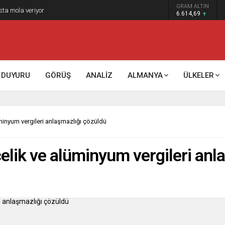
GRAM ALTIN
k kontrol mü, kolonializm mi?
6.614,69
DUYURU
GÖRÜŞ
ANALİZ
ALMANYA
ÜLKELER
minyum vergileri anlaşmazlığı çözüldü
çelik ve alüminyum vergileri anl