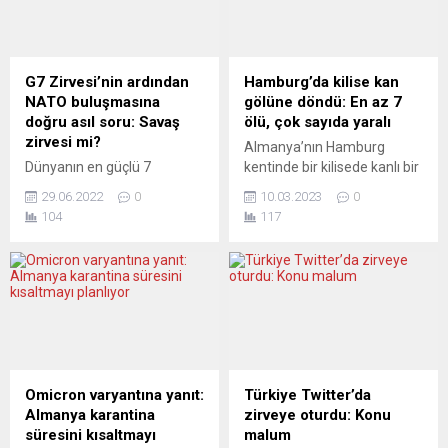
G7 Zirvesi’nin ardından
Hamburg’da kilise kan
NATO buluşmasına
gölüne döndü: En az 7
doğru asıl soru: Savaş
ölü, çok sayıda yaralı
zirvesi mi?
Almanya’nın Hamburg
Dünyanın en güçlü 7
kentinde bir kilisede kanlı bir
ekonomisine sahip ülkelerin
olay meydana geldi. Yahova
29.06.2022
0
10.03.2023
0
yöneticilerini ağırlayan ve
Şahitleri kilisesindeki silahlı
104
117
geniş güvenlik önlemleri
saldırıda en az 7 kişi hayatını
çerçevesinde gerçekleşen
kaybetti, en az 8 kişi ise
G7 Zirvesi’ne protestolar
yaralandı. Polis olayı “amok
eşlik etti. Münih’te tahmin
saldırısı” olarak nitelendirdi.
edilenden daha az insanın
Saldırı sırasında 17 kişi ise
sokağa çıktığı gösterilerde
zarar görmeden kurtuldu.
Greenpeace ve WWF dahil
Polis henüz saldırının
olmak üzere toplam 15
nedeninin bilinmediğini
kuruluş, açlığa, yoksulluğa
belirtirken, bölge halkına
Omicron varyantına yanıt:
Türkiye Twitter’da
karşı ve daha iyi iklim ve
ise...
Almanya karantina
zirveye oturdu: Konu
türlerin korunması için
süresini kısaltmayı
malum
eylem...