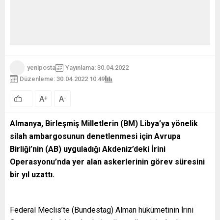
yeniposta
Yayınlama: 30.04.2022
Düzenleme: 30.04.2022 10:49
A
A
+
-
Almanya, Birleşmiş Milletlerin (BM) Libya’ya yönelik
silah ambargosunun denetlenmesi için Avrupa
Birliği’nin (AB) uyguladığı Akdeniz’deki İrini
Operasyonu’nda yer alan askerlerinin görev süresini
bir yıl uzattı.
Federal Meclis’te (Bundestag) Alman hükümetinin İrini