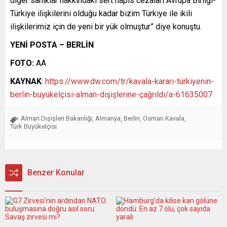
diğer sanıklar hakkındaki sert hapis cezaları Avrupa Birliği-
Türkiye ilişkilerini olduğu kadar bizim Türkiye ile ikili
ilişkilerimiz için de yeni bir yük olmuştur” diye konuştu.
YENİ POSTA – BERLİN
FOTO:
AA
KAYNAK
:
https://www.dw.com/tr/kavala-kararı-türkiyenin-
berlin-büyükelçisi-alman-dışişlerine-çağrıldı/a-61635007
Alman Dışişleri Bakanlığı
Almanya
Berlin
Osman Kavala
,
,
,
,
Türk Büyükelçisi
Benzer Konular