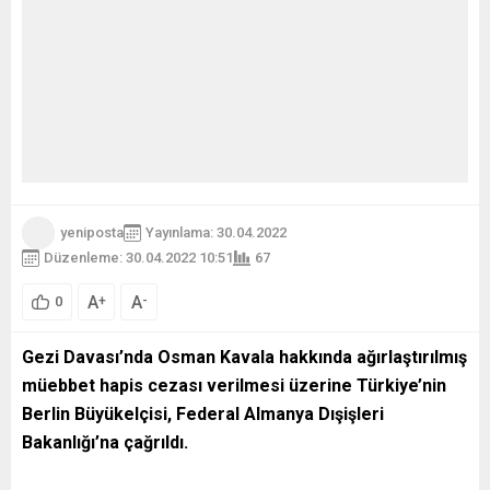
yeniposta
Yayınlama: 30.04.2022
Düzenleme: 30.04.2022 10:51
67
A
A
+
-
0
Gezi Davası’nda Osman Kavala hakkında ağırlaştırılmış
müebbet hapis cezası verilmesi üzerine Türkiye’nin
Berlin Büyükelçisi, Federal Almanya Dışişleri
Bakanlığı’na çağrıldı.