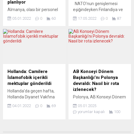
planlıyor
NATO’nun genişlemesi
Almanya, olası bir personel
eşiğindeyken Finlandiya ve
krizini önlemek ve beklenen
İsveç’in üyeliğini
05.01.2022
0
60
17.05.2022
0
87
Omicron dalgasıyla başa
engelleyeceği ortaya çıkan
çıkmak için Covid-19
Türkiye, Almanya’da
karantina kurallarında
Twitter’da zirveye oturdu.
değişiklik yapmayı
NATO Genel Sekreteri Jens
düşünüyor. Kamu yayıncısı
Stoltenberg ise Türkiye ile
ARD’deki habere göre,
uzlaşma çağrısında
Omicron varyantının kuluçka
bulundu. Finlandiya ve
süresinin daha kısa olması
İsveç’in NATO’ya katılmasını
ve daha hafif hastalığa
veto etmekle tehdit eden
Hollanda: Camilere
AB Konseyi Dönem
neden olduğu için enfekte
Türkiye, Almanya’da
İslamofobik içerikli
Başkanlığı’nı Polonya
kişiler ve yakın temasların
Twitter’da en çok tartışılan
mektuplar gönderildi
devraldı: Nasıl bir rota
karantina süreleri
konuları başında yer aldı.
izlenecek?
Hollanda’da geçen hafta,
kısaltılabilir. Daha kısa
Türkiye Almanya’da TT’de...
Hollanda Diyanet Vakfına
Polonya, AB Konseyi Dönem
karantina...
(HDV) bağlı birçok camiye
Başkanlığı’nı devralarak,
04.01.2022
0
69
05.01.2025
zarf içinde İslam’a ve
Avrupa’da önemli bir
yorumlar kapalı
100
peygamberine hakaret
dönemeçte yer alıyor.
içeren karikatürlerin yer
“Güvenlik, Avrupa!”
aldığı mektuplar gönderildi.
sloganıyla yola çıkan
HDV’den yapılan yazılı
Polonya, önümüzdeki altı ay