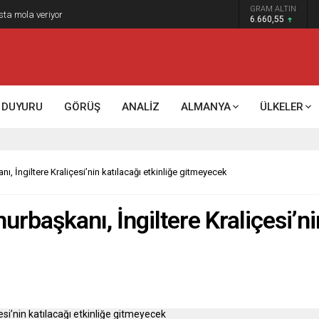
GRAM ALTIN
sta mola veriyor
6.660,55
DUYURU
GÖRÜŞ
ANALİZ
ALMANYA
ÜLKELER
, İngiltere Kraliçesi’nin katılacağı etkinliğe gitmeyecek
rbaşkanı, İngiltere Kraliçesi’nin