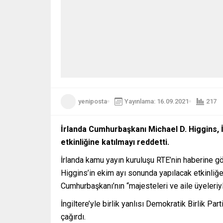
yeniposta
Yayınlama: 16.09.2021
217
İrlanda Cumhurbaşkanı Michael D. Higgins, İ
etkinliğine katılmayı reddetti.
İrlanda kamu yayın kuruluşu RTE’nin haberine gö
Higgins’in ekim ayı sonunda yapılacak etkinliğe
Cumhurbaşkanı’nın “majesteleri ve aile üyeleri
İngiltere’yle birlik yanlısı Demokratik Birlik Pa
çağırdı.