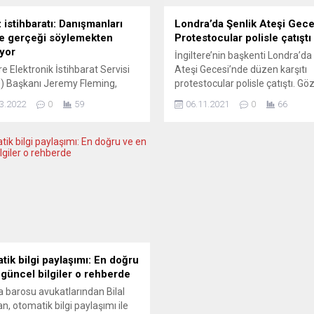
z istihbaratı: Danışmanları
Londra’da Şenlik Ateşi Gece
’e gerçeği söylemekten
Protestocular polisle çatıştı
yor
İngiltere’nin başkenti Londra’da
re Elektronik İstihbarat Servisi
Ateşi Gecesi’nde düzen karşıtı
) Başkanı Jeremy Fleming,
protestocular polisle çatıştı. Göz
anlarının Rusya Devlet Başkanı
var. İngiliz Parlamentosunu 5 
3.2022
0
59
06.11.2021
0
66
ir Putin’e Ukrayna’daki durum
1605’te havaya uçurmayı planl
unda gerçeği söylemekten
ancak başarısız olan İngiliz ask
iklerini ancak Rus liderin yaptığı
Fawkes’un yakalanışının kutland
 değerlendirmelerinin
“Şenlik Ateşi Gecesi”nde olaylar ç
nun “kristal berraklığında”
Guy Fawkes tarzı maskeler tak
nu söyledi. Jeremy Fleming,
protestocular, Trafalgar Meyda
alya ziyaretinde bir
toplandı. Burada Başbakan Bori
sitede yaptığı konuşmada,
Johnson’ın kuklasını...
in “durumu büyük ölçüde yanlış
ndirdiğini” belirtti. Rus liderin
na...
tik bilgi paylaşımı: En doğru
 güncel bilgiler o rehberde
 barosu avukatlarından Bilal
n, otomatik bilgi paylaşımı ile