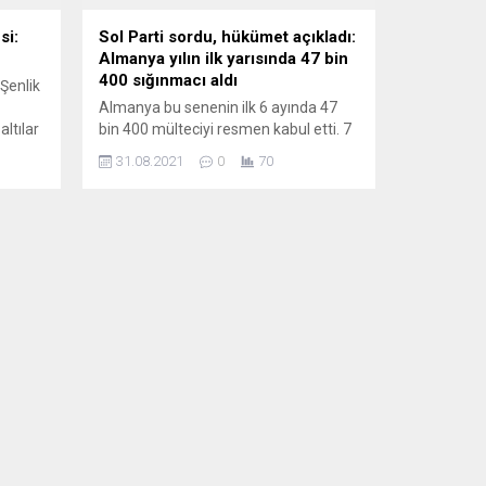
si:
Sol Parti sordu, hükümet açıkladı:
Almanya yılın ilk yarısında 47 bin
400 sığınmacı aldı
 Şenlik
Almanya bu senenin ilk 6 ayında 47
altılar
bin 400 mülteciyi resmen kabul etti. 7
Kasım
bin 360 kişi sınır dışı edilirken, 4 bin
31.08.2021
0
70
ayan
374 kişi kendi isteğiyle ülkesine döndü.
er Guy
Federal Almanya, 2021 yılının ilk altı
ığı
ayında 47 bin 400 sığınmacının
ıktı.
başvurusunu kabul ederek oturma
an
izni verdi. Hıristiyan Demokrat ve
nı’nda
Sosyal Birlik...
s