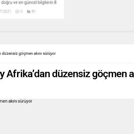
en doğru ve en güncel bilgilerin 8
n 2021 tarihinde son
7.2021
0
81
lemesi yapılan Gelir İdaresi
lığı Rehberi’nde olduğuna
 etti. Vatandaşa durumlarını
ar eden simsarların eline
eleri ve böylesine kritik bir
a mutlaka uzmanlarla hareket
rini öneren BAB Hukuk ve...
an düzensiz göçmen akını sürüyor
ey Afrika’dan düzensiz göçmen a