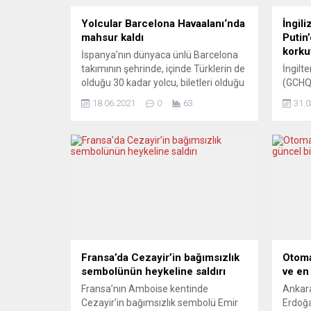
Yolcular Barcelona Havaalanı‘nda
İngili
mahsur kaldı
Putin
korku
İspanya’nın dünyaca ünlü Barcelona
takımının şehrinde, içinde Türklerin de
İngilte
olduğu 30 kadar yolcu, biletleri olduğu
(GCHQ
halde uçağa alınmadı ve havaalanında
danışm
18.06.2021
0
63
31.0
mahsur kaldı. Havaalanında mağdur
Vladim
olan yolculardan Yusuf Tok, Yeni
konus
Posta’yı arayarak şu bilgileri verdi:
çekind
“Barcelona’ya arkadaşlarımla birlikte
yanlış
otobüs götürdük. Akşam 18.30’da
sonucu
Almanya’ya geri dönmek üzere
olduğu
Ryanair’den bilet aldık. Saat 16’dan...
Avustr
üniver
Putin’
değerle
“Ukray
Fransa’da Cezayir’in bağımsızlık
Otoma
sembolünün heykeline saldırı
ve en
Fransa’nın Amboise kentinde
Ankara
Cezayir’in bağımsızlık sembolü Emir
Erdoğa