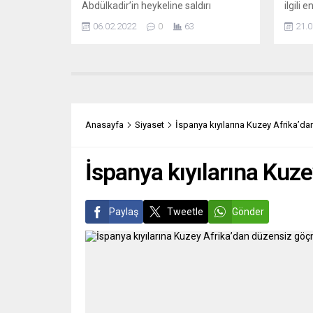
Abdülkadir’in heykeline saldırı
ilgili 
düzenlendi. Tours Savcısı Gregoire
Hazira
06.02.2022
0
63
21.0
Dulin, yaptığı açıklamada, Emir
güncel
Abdülkadir’in heykeline
Başkan
gerçekleştirilen saldırıya ilişkin
işaret
soruşturma başlatıldığını duyurdu.
istism
Indre-et-Loire Bölge Meclisi Başkanı
düşmem
Jean-Gerard Paumier, saldırıyı “çirkin
konud
ve skandal” olarak nitelendirdi.
etmele
Anasayfa
Siyaset
İspanya kıyılarına Kuzey Afrika’d
Paumier, Emir Abdülkadir’in Doğu ile
Batı arasında diyaloğu temsil eden
bir...
İspanya kıyılarına Kuz
Paylaş
Tweetle
Gönder