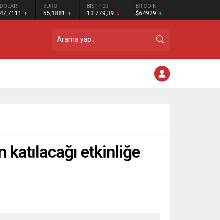
DOLAR
EURO
BIST 100
BITCOIN
47,7111
55,1881
13.779,39
$64929
 katılacağı etkinliğe