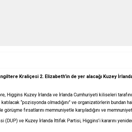
ngiltere Kraliçesi 2. Elizabeth’in de yer alacağı Kuzey İrla
re, Higgins Kuzey İrlanda ve İrlanda Cumhuriyeti kiliseleri tarafı
 katılacak “pozisyonda olmadığını” ve organizatörlerin bundan ha
yle görüşme fırsatlarını memnuniyetle karşıladığını ve memnuniyet
rtisi (DUP) ve Kuzey İrlanda İttifak Partisi, Higgins’i kararını ye