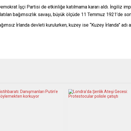
emokrat İşçi Partisi de etkinliğe katılmama kararı aldı. İngiliz i
şlatılan bağımsızlık savaşı, büyük ölçüde 11 Temmuz 1921’de son
msız İrlanda devleti kurulurken, kuzey ise “Kuzey İrlanda” adı al