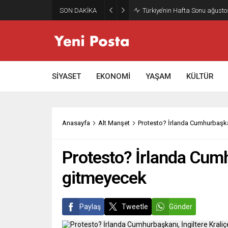
SON DAKİKA
Türkiye’nin Hafta Sonu ağusto
SİYASET
EKONOMİ
YAŞAM
KÜLTÜR
Anasayfa
Alt Manşet
Protesto? İrlanda Cumhurbaşkanı
Protesto? İrlanda Cumhu
gitmeyecek
Paylaş
Tweetle
Gönder