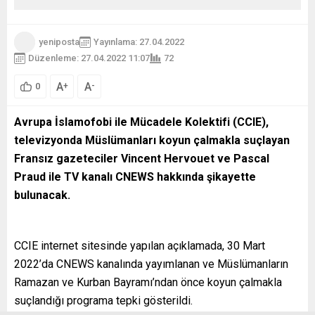
yeniposta
Yayınlama: 27.04.2022
Düzenleme: 27.04.2022 11:07
72
A
A
+
-
0
Avrupa İslamofobi ile Mücadele Kolektifi (CCIE),
televizyonda Müslümanları koyun çalmakla suçlayan
Fransız gazeteciler Vincent Hervouet ve Pascal
Praud ile TV kanalı CNEWS hakkında şikayette
bulunacak.
CCIE internet sitesinde yapılan açıklamada, 30 Mart
2022’da CNEWS kanalında yayımlanan ve Müslümanların
Ramazan ve Kurban Bayramı’ndan önce koyun çalmakla
suçlandığı programa tepki gösterildi.