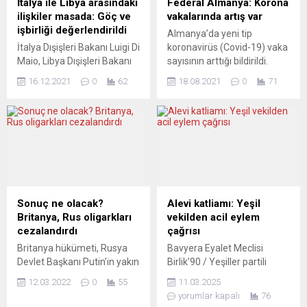
İtalya ile Libya arasındaki
Federal Almanya: Korona
ilişkiler masada: Göç ve
vakalarında artış var
işbirliği değerlendirildi
Almanya’da yeni tip
İtalya Dışişleri Bakanı Luigi Di
koronavirüs (Covid-19) vaka
Maio, Libya Dışişleri Bakanı
sayısının arttığı bildirildi.
Necla el-Menguş ile
Koronavirüs nedeniyle dün
16.12.2021
0
62
18.08.2021
0
71
Roma’da bir araya geldi.
22 kişi öldü. Robert Koch
İtalya Dışişleri Bakanlığından
Enstitüsünden (RKI) yapılan
yapılan yazılı açıklamaya
açıklamada, ülkede son 24
göre, Bakan Di Maio, Libya
saatte 8 bin 324 kişide
Ulusal Birlik Hükümeti
Covid-19 tespit edildiği,
Dışişleri Bakanı Necla el-
böylelikle toplam vaka
Menguş ile görüştü.
sayısının 3 milyon 835 bin
Bakanlar, İtalya ve Libya
375’e yükseldiği belirtildi.
arasındaki ilişkilerin stratejik
Son 24 saatte Covid-19’a
Sonuç ne olacak?
Alevi katliamı: Yeşil
yapısını ve ikili ortaklığı
bağlı 22 kişinin...
Britanya, Rus oligarkları
vekilden acil eylem
güçlendirmeye devam...
cezalandırdı
çağrısı
Britanya hükümeti, Rusya
Bavyera Eyalet Meclisi
Devlet Başkanı Putin’in yakın
Birlik’90 / Yeşiller partili
dostları olduğu kabul edilen
milletvekili Cemal Bozoğlu
12.03.2022
0
55
11.03.2025
yedi Rus oligarka yaptırım
Almanya Dışişleri Bakanı
yorumlar kapalı
76
uyguladı. Aralarında Chelsea
Annalena Baerbock ve