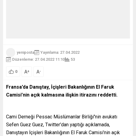
yeniposta
Yayınlama: 27.04.2022
Düzenleme: 27.04.2022 11:10
53
A
A
+
-
0
Fransa’da Danıştay, İçişleri Bakanlığının El Faruk
Camisi’nin açık kalmasına ilişkin itirazını reddetti.
Cami Derneği Pessac Müslümanlar Birliği
’
nin avukatı
Sefen Guez Guez, Twitter’dan yaptığı açıklamada,
Danıştayın İçişleri Bakanlığının El Faruk Camisi’nin açık