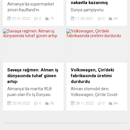
röportajda, Rusya-Ukrayna
zorunlu hale getirdiği
nakavtla kazanmış
Almanya’da süpermarket
Savaşı ile bağlantılı haftada
belirtildi. Organizatörler,
zinciri Kaufland’ın
Dünya şampiyonu
yaklaşık 200 suç...
salgınla bağlantılı doğrudan
Magdeburg şubesinden
Mahmoud Charr, Amerikalı
ve...
07.01.2022
0
73
11.05.2021
0
45
aldıkları bozuk sütü iade
rakibi karşısında ringe
etmek isteyen 2 yabancı
çıkıyor. Mahmoud bu maçı
kökenlinin ırkçı sözlere
kazanırsa süper şampiyon
maruz kalarak mağazadan
Joshua’ya karşı ringe
atılması tepki çekti. Aldıkları
çıkacak. Arap dünyasının ilk
bozuk sütün kendilerini
dünya şampiyonu ve Türkiye
hasta ettiğini iddia eden
sevdalısı Mahmoud Charr,
Hindistanlı iki arkadaş, sütü
15 Mayıs cumartesi gecesi
iade edip şikayette
Almanya’nın Köln kentinde
Savaşa rağmen: Alman iş
Volkswagen, Çin’deki
bulunmak amacıyla
ringe çıkıyor. Türk boks
dünyasında tuhaf güven
fabrikasında üretimi
geldikleri şubede teklif
kulübü “EC BOXING”
artışı
durdurdu
edilen 30 avro tazminatı
formasıyla eldiven giyecek
Almanya’da martta 90,8
Alman otomobil devi
kabul etmeyince...
olan Suriye asıllı boksör,...
puan olan Ifo İş Dünyası
Volkswagen, Çin’de Covid-
Endeksi, Rusya-Ukrayna
19 vakalarındaki artış ve
25.04.2022
0
36
28.11.2022
0
84
savaşının etkisiyle düşüş
kısıtlamalar nedeniyle
beklentilerine karşın bu ay
Chengdu kentindeki
91,8 puana çıktı. Merkezi
fabrikasında üretimi
Münih’te bulunan Ekonomi
durdurdu. Alman basınında
Araştırma Enstitüsü (Ifo),
yer alan haberlere göre,