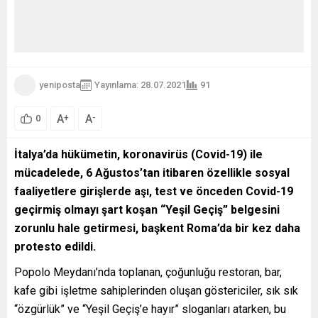
yeniposta
Yayınlama: 28.07.2021
91
A
A
+
-
0
İtalya’da hükümetin, koronavirüs (Covid-19) ile
mücadelede, 6 Ağustos’tan itibaren özellikle sosyal
faaliyetlere girişlerde aşı, test ve önceden Covid-19
geçirmiş olmayı şart koşan “Yeşil Geçiş” belgesini
zorunlu hale getirmesi, başkent Roma’da bir kez daha
protesto edildi.
Popolo Meydanı’nda toplanan, çoğunluğu restoran, bar,
kafe gibi işletme sahiplerinden oluşan göstericiler, sık sık
“özgürlük” ve “Yeşil Geçiş’e hayır” sloganları atarken, bu