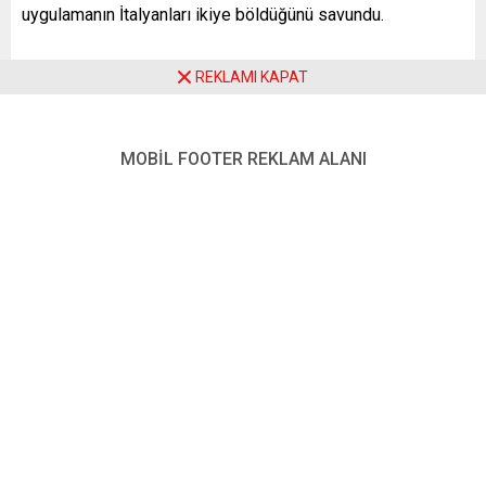
uygulamanın İtalyanları ikiye böldüğünü savundu.
REKLAMI KAPAT
Bazı protestocuların aşı ve “Yeşil Geçiş” belgesini Nazi
dönemindeki uygulamalara benzeten ve o dönemi
çağrıştıran semboller kullandığı görüldü. Güvenlik güçleri,
MOBİL FOOTER REKLAM ALANI
protesto sebebiyle geniş güvenlik önlemleri alırken,
göstericilerin Popolo Meydanı dışına çıkmaya çalışması
nedeniyle zaman zaman tansiyon yükseldi.
Bir grup protestocunun, meydandan Borghese Parkı’nı
kullanarak İspanyol Merdivenleri’ne ulaşması, gösterinin
kentin turistik noktasına sıçramasına yol açtı.
Merdivenlerin önünü kapatan polis, göstericilerin meydana
ulaşmasına izin vermezken, burada da gergin anlar
yaşandı. Protesto büyümeden sona erdi.
6 AĞUSTOS’TAN İTİBAREN ZORUNLU