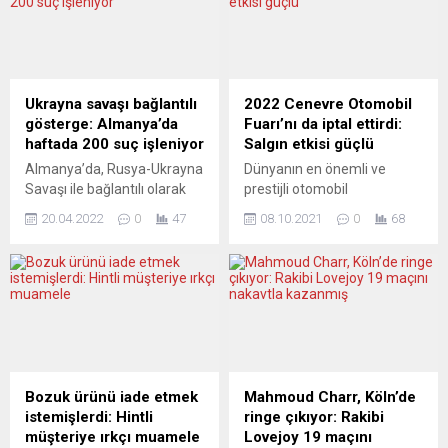
Ukrayna savaşı bağlantılı
2022 Cenevre Otomobil
gösterge: Almanya’da
Fuarı’nı da iptal ettirdi:
haftada 200 suç işleniyor
Salgın etkisi güçlü
Almanya’da, Rusya-Ukrayna
Dünyanın en önemli ve
Savaşı ile bağlantılı olarak
prestijli otomobil
Ruslara ve Ukraynalılara
fuarlarından kabul edilen
20.04.2022
0
47
08.10.2021
0
68
yönelik haftada yaklaşık 200
Cenevre Otomobil Fuarı,
suç işlendiği, Rusya’nın
yeni tip koronavirüs (Covid-
Ukrayna’ya karşı başlattığı
19) salgını nedeniyle
savaşa destek verildiği
2022’de de iptal edildi.
gerekçesiyle de 140’tan
Fuarın organizatörlerinden
fazla soruşturma
yapılan yazılı açıklamada,
başlatıldığı ortaya çıktı.
“Covid-19 salgınının sektör
Federal Kriminal Dairesi
genelinde oluşturduğu
(BKA) Başkanı Holger
sorunların” gelecek yıl
Bozuk ürünü iade etmek
Mahmoud Charr, Köln’de
Münch, Tagesspiegel
şubatta yapılması planlanan
istemişlerdi: Hintli
ringe çıkıyor: Rakibi
gazetesine verdiği
fuarın iptal edilmesini
müşteriye ırkçı muamele
Lovejoy 19 maçını