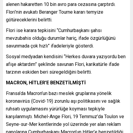
alenen hakaretten 10 bin avro para cezasına çarptırdı.
Flori’nin avukatı Beranger Tourne kararı temyize
götüreceklerini belirtti.
Flori ise karara tepkisini “Cumhurbaşkanı şahsı
mevzubahis olduğu durumlar hariç, ifade özgürlüğünü
savunmada çok hızlı” ifadeleriyle gösterdi.
Sosyal medyadan kendisini “Herkes duvara yazıyordu ben
afişe aktardım” şeklinde savunan Flori, karikatürle ifade
tarzının eskiden beri süregeldiğini belirtti.
MACRON, HİTLER’E BENZETİLMİŞTİ
Fransa’da Macron’un bazı meslek gruplarına yönelik
koronavirüs (Covid-19) zorunlu aşı politikasını ve sağlık
ruhsatı uygulamasını yürürlüğe koyması tepkiyle
karşılanmıştı. Michel-Ange Flori, 19 Temmuz’da Toulon ve
Seyne-sur-Mer kentlerinde yol üzerinde yer alan reklam
panolarına Cumhurbaşkanı Macron’un Hitler’e benzetildiği