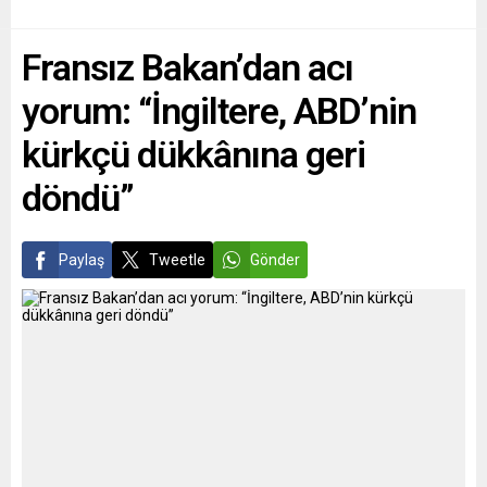
Demokrat Parti (SPD),
Ajansı IAEA’ye benzer
Yeşiller ve Hür Demokrat
uluslararası bir kurum tesis
Fransız Bakan’dan acı
Parti’nin oylarıyla iki
edilmesini...
misyonun görevi
yorum: “İngiltere, ABD’nin
onaylandı....
kürkçü dükkânına geri
döndü”
Paylaş
Tweetle
Gönder