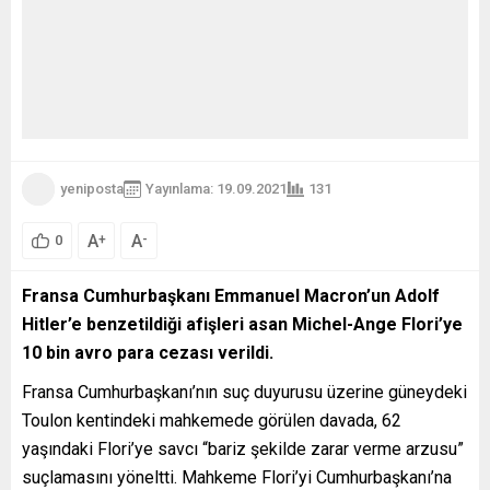
yeniposta
Yayınlama: 19.09.2021
131
A
A
+
-
0
Fransa Cumhurbaşkanı Emmanuel Macron’un Adolf
Hitler’e benzetildiği afişleri asan Michel-Ange Flori’ye
10 bin avro para cezası verildi.
Fransa Cumhurbaşkanı’nın suç duyurusu üzerine güneydeki
Toulon kentindeki mahkemede görülen davada, 62
yaşındaki Flori’ye savcı “bariz şekilde zarar verme arzusu”
suçlamasını yöneltti. Mahkeme Flori’yi Cumhurbaşkanı’na