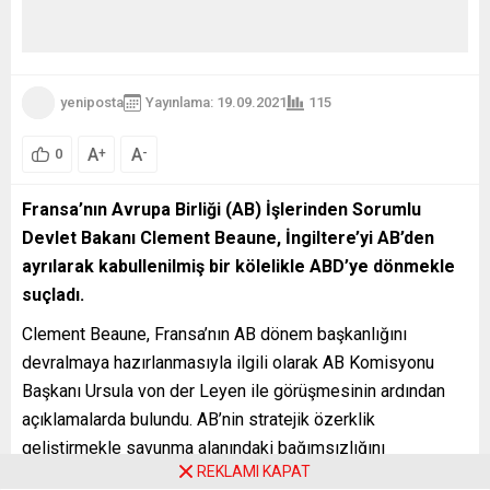
yeniposta
Yayınlama: 19.09.2021
115
A
A
+
-
0
Fransa’nın Avrupa Birliği (AB) İşlerinden Sorumlu
Devlet Bakanı Clement Beaune, İngiltere’yi AB’den
ayrılarak kabullenilmiş bir kölelikle ABD’ye dönmekle
suçladı.
Clement Beaune, Fransa’nın AB dönem başkanlığını
devralmaya hazırlanmasıyla ilgili olarak AB Komisyonu
Başkanı Ursula von der Leyen ile görüşmesinin ardından
açıklamalarda bulundu. AB’nin stratejik özerklik
geliştirmekle savunma alanındaki bağımsızlığını
REKLAMI KAPAT
sağlayacağını belirten Beaune, AB’nin savunma alanına,