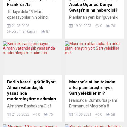
Frankfurt’ta
Acaba Üçüncü Dünya
Savaşı’nın mı habercisi?
Türkiye’deki 19 Mart
operasyonlarının birinci
Planlanan yeni bir “güvenlik
yıldönümünde Frankfurt’taki
stratejisi”, Yeşiller
21.03.2026
19.01.2023
0
76
demokrasi ve özgürlük
tarafından NATO’nun
yorumlar kapalı
87
eylemi de “Kurtuluş yok tek
caydırıcılık kavramına
başına / Ya hep beraber, ya
bağlanıyor. Bu caydırıcılık
hiçbirimiz!” sloganları
kavramı “nükleer katılımı” da
eşliğinde yapıldı. İstanbul
içeriyor. Dolayısıyla da ABD
Büyükşehir Belediye
hidrojen cephanelikleri
Başkanı ve önümüzdeki
Koblenz yakınlarındaki
dönem cumhurbaşkanı
Büchel’de nükleer savaşa
adayı Ekrem İmamoğlu’yla
hazır halde tutuluyor.
arkadaşlarına yönelik 19
Ukrayna savaşındaki nükleer
Berlin kararlı görünüyor:
Macron’a atılan tokadın
Mart operasyonlarının
tehlike hafife mi alınıyor?
Alman vatandaşlık
arka planı araştırılıyor:
yıldönümünde Almanya’nın
Böyle bir ”güvenlik stratejisi”
yasasında
Sarı yelekliler mi?
çeşitli kentlerinde de
varsa, bu mutlaka
modernleştirme adımları
Fransa’da, Cumhurbaşkanı
protesto ve dayanışma
reddedilmelidir. Exeter
Almanya Başbakanı Olaf
Emmanuel Macron’a 8
etkinlikleri...
Üniversitesi’ndeki Stratejik
Scholz, ülkesindeki
Haziran Salı günü Tain-
ve...
21.06.2022
0
76
14.06.2021
0
58
vatandaşlık yasasını
l’Hermitage kentini ziyareti
dünyadaki en modern
sırasında tokat atarak