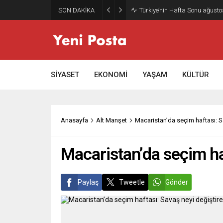
SON DAKİKA
Gazze’nin geleceği: Teknokrati
SİYASET
EKONOMİ
YAŞAM
KÜLTÜR
Anasayfa
Alt Manşet
Macaristan’da seçim haftası: S
Macaristan’da seçim ha
Paylaş
Tweetle
Gönder