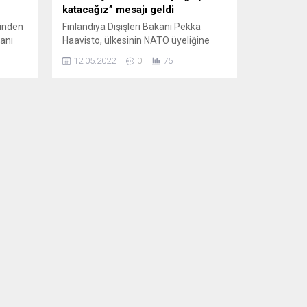
katacağız” mesajı geldi
inden
Finlandiya Dışişleri Bakanı Pekka
kanı
Haavisto, ülkesinin NATO üyeliğine
başvurma niyetini beyan eden
12.05.2022
0
75
da
açıklamanın ardından, “gelecekteki
afından
müttefik olarak NATO’yu daha da
l medya
güçlendireceklerini” söyledi. Pekka
nan bir
Haavisto, Finlandiya Cumhurbaşkanı
inin
Sauli Niinistö ve Başbakanı Sanna
ısında
Marin’in NATO üyeliğine başvurulması
aya
niyetini ifade eden açıklamasından
er’e
sonra Avrupa Parlamentosu Dış
İlişkiler Komitesi’nde düzenlenen
oturuma video konferans
yöntemiyle...