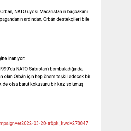
or Orbán, NATO üyesi Macaristan’ın başbakanı
pagandanın ardından, Orbán destekçileri bile
ine inanıyor:
 1999’da NATO Sırbistan’ı bombaladığında,
an olan Orbán için hep önem teşkil edecek bir
ik de olsa barut kokusunu bir kez solumuş
_campaign=et2022-03-28-tr&pk_kwd=278847