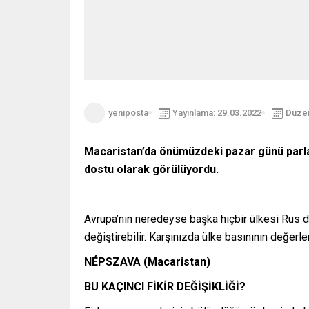
yeniposta
Yayınlama: 29.03.2022
Düzen
Macaristan’da önümüzdeki pazar günü parlam
dostu olarak görülüyordu.
Avrupa’nın neredeyse başka hiçbir ülkesi Rus d
değiştirebilir. Karşınızda ülke basınının değerle
NÉPSZAVA (Macaristan)
BU KAÇINCI FİKİR DEĞİŞİKLİĞİ?