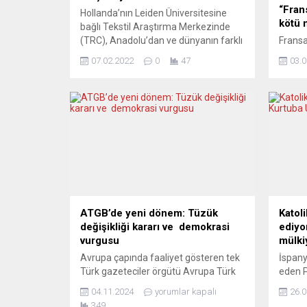
“Fran
Hollanda’nın Leiden Üniversitesine
kötü 
bağlı Tekstil Araştırma Merkezinde
(TRC), Anadolu’dan ve dünyanın farklı
Fransa
yerlerinden bir araya getirilen kıyafet,
Birleş
07.02.2022
0
47
03.0
aksesuar ve tekstil ürünlerinin
18 yaş
toplumdaki yeri ile rolü üzerine
hakları
araştırmalar yapılıyor. İslam
soruşt
coğrafyasından ve Anadolu’dan
kurulu
birçok eserin yer aldığı Leiden
açıkla
Üniversitesine bağlı merkezde Orta
Dernek
Asya, Avrupa, Orta Doğu, Afrika ve
Empowe
Amerika’dan getirilen...
dernek
kolekt
Haklar
ATGB’de yeni dönem: Tüzük
Katoli
değişikliği kararı ve demokrasi
ediyo
vurgusu
mülki
Avrupa çapında faaliyet gösteren tek
İspany
Türk gazeteciler örgütü Avrupa Türk
eden P
Gazeteciler Birliği’nin (ATGB) 9’uncu
iktida
04.11.2024
yorumlar kapalı
26.0
genel kurulu Frankfurt’ta
yaptığ
349