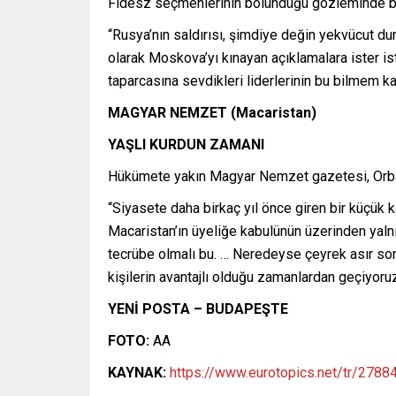
Fidesz seçmenlerinin bölündüğü gözleminde 
“Rusya’nın saldırısı, şimdiye değin yekvücut du
olarak Moskova’yı kınayan açıklamalara ister i
taparcasına sevdikleri liderlerinin bu bilmem kaçı
MAGYAR NEMZET (Macaristan)
YAŞLI KURDUN ZAMANI
Hükümete yakın Magyar Nemzet gazetesi, Orbán’ı
“Siyasete daha birkaç yıl önce giren bir küçük
Macaristan’ın üyeliğe kabulünün üzerinden yaln
tecrübe olmalı bu. … Neredeyse çeyrek asır so
kişilerin avantajlı olduğu zamanlardan geçiyoruz
YENİ POSTA – BUDAPEŞTE
FOTO:
AA
KAYNAK:
https://www.eurotopics.net/tr/278