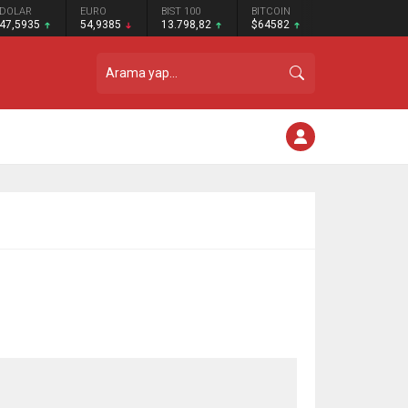
DOLAR
EURO
BIST 100
BITCOIN
47,5935
54,9385
13.798,82
$64582