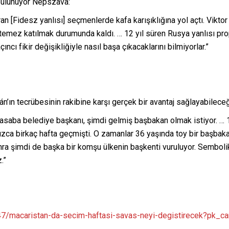
bulunuyor Népszava:
ran [Fidesz yanlısı] seçmenlerde kafa karışıklığına yol açtı. Vikt
stemez katılmak durumunda kaldı. … 12 yıl süren Rusya yanlısı pro
ncı fikir değişikliğiyle nasıl başa çıkacaklarını bilmiyorlar.”
n tecrübesinin rakibine karşı gerçek bir avantaj sağlayabileceğ
 kasaba belediye başkanı, şimdi gelmiş başbakan olmak istiyor. …
ızca birkaç hafta geçmişti. O zamanlar 36 yaşında toy bir başbak
nra şimdi de başka bir komşu ülkenin başkenti vuruluyor. Sembol
.”
847/macaristan-da-secim-haftasi-savas-neyi-degistirecek?pk