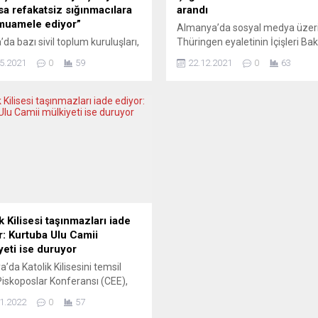
sa refakatsiz sığınmacılara
arandı
muamele ediyor”
Almanya’da sosyal medya üzer
’da bazı sivil toplum kuruluşları,
Thüringen eyaletinin İçişleri Ba
miş Milletler’den (BM) Fransa’nın
Georg Maier’in özel konutunun
5.2021
0
59
22.12.2021
0
63
 altı ve refakatsiz sığınmacıların
önünde gösteri yapma çağrısın
na yönelik ihlallerini
bulunan bir kişinin evi polis tar
urmasını talep etti. Sivil toplum
arandı. Thüringen polisi, sosya
şu Utopia 56’dan yapılan
hesabından paylaşımlarda bulu
mada, Fransa Çocuk Hakları
kişinin bugün Bakan Maier’in ev
leri Konseyi (COFRADE) ile Kids
önünde gösteri düzenleme çağr
rment’ın, çocuk hakları
bulunduğunu açıkladı. Açıklam
leri ve vatandaşlık
göre, söz konusu kişi ayrıca Mai
iflerinin desteğiyle, BM Çocuk
hakaret...
ı Komitesi’ne başvuru yaptığı...
k Kilisesi taşınmazları iade
r: Kurtuba Ulu Camii
yeti ise duruyor
a’da Katolik Kilisesini temsil
iskoposlar Konferansı (CEE),
rdaki sol koalisyon hükümetiyle
1.2022
0
57
ı pazarlıkların ardından mülkiyet