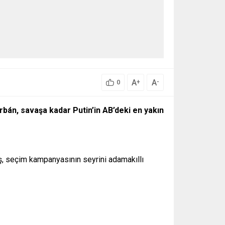
A
A
+
-
0
bán, savaşa kadar Putin’in AB’deki en yakın
ş, seçim kampanyasının seyrini adamakıllı