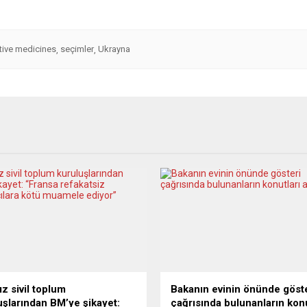
tive medicines
seçimler
Ukrayna
,
,
ız sivil toplum
Bakanın evinin önünde göst
uşlarından BM’ye şikayet:
çağrısında bulunanların konu