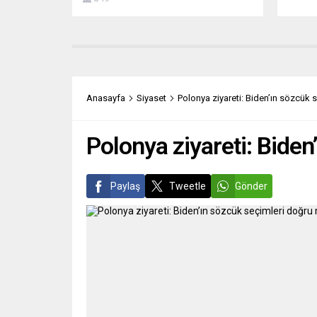
gerçekleştirildi. Frankfurt Halkevi’nde
hakkın
düzenlenen genel kurulda gazeteci –
devlet
yazar Recai Aksu Başkanlığa yeniden
Pedro 
seçildi ve güven tazeledi. BAŞKAN
Kardin
RECAİ AKSU: “ATGB GÜÇLENEREK
yapıla
YOLUNA DEVAM EDİYOR” ATGB
Kilise
Başkanı Recai Aksu, genel kuruldan
bazılar
Anasayfa
Siyaset
Polonya ziyareti: Biden’ın sözcük
birlik ve...
anlaşm
Polonya ziyareti: Bide
Paylaş
Tweetle
Gönder