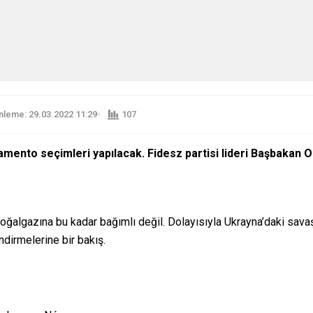
leme: 29.03.2022 11:29
107
ento seçimleri yapılacak. Fidesz partisi lideri Başbakan Or
oğalgazına bu kadar bağımlı değil. Dolayısıyla Ukrayna’daki sava
ndirmelerine bir bakış.