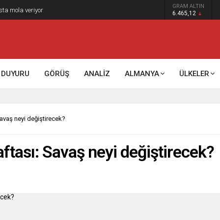
GRAM ALTIN
k kontrol mü, kolonializm mi?
6.465,12
DUYURU
GÖRÜŞ
ANALİZ
ALMANYA
ÜLKELER
avaş neyi değiştirecek?
ftası: Savaş neyi değiştirecek?