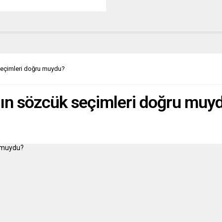
a sahip olduğu 965 taşınmazı
e iadeyi kabul etti. Başbakan
Sanchez ile CEE Başkanı
al Juan Jose Omella arasında
n görüşme sonrasında Katolik
sine ait taşınmazlardan
ının devlete iadesiyle ilgili
 seçimleri doğru muydu?
aya varıldığı...
n’ın sözcük seçimleri doğru muy