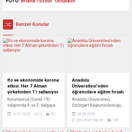
FOTO:
Briana Tozour
Unsplash
Benzer Konular
Ifo ve ekonomide korona
Anadolu
etkisi: Her 7 Alman
Üniversitesi’nden
şirketinden 1’i sallanıyor
öğrencilere eğitim fırsatı
Koronavirüs (Covid-19)
Anadolu Üniversitesi,
salgınında 4. ve 5. dalgaya
Stuttgart Başkonsolosluğu
yönelik endişeler artarken,
aracılığıyla duyurduğu yeni
10.01.2022
0
63
18.08.2025
her 7 Alman şirketinden 1’i
akademik programlarla,
yorumlar kapalı
146
ekonomik varlığının tehdit
yurtdışında yaşayan Türk
altında olduğunu hissediyor.
vatandaşları ve uluslararası