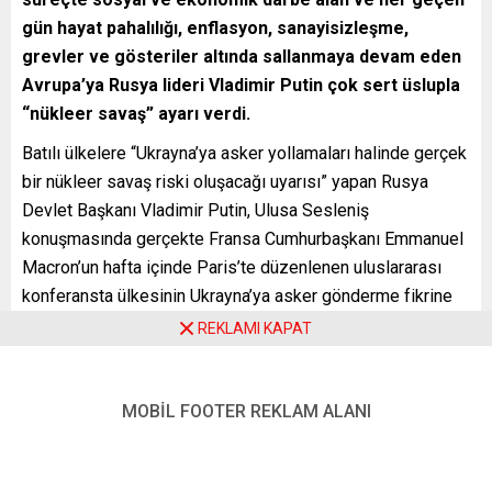
gün hayat pahalılığı, enflasyon, sanayisizleşme,
grevler ve gösteriler altında sallanmaya devam eden
Avrupa’ya Rusya lideri Vladimir Putin çok sert üslupla
“nükleer savaş” ayarı verdi.
Batılı ülkelere “Ukrayna’ya asker yollamaları halinde gerçek
bir nükleer savaş riski oluşacağı uyarısı” yapan Rusya
Devlet Başkanı Vladimir Putin, Ulusa Sesleniş
konuşmasında gerçekte Fransa Cumhurbaşkanı Emmanuel
Macron’un hafta içinde Paris’te düzenlenen uluslararası
konferansta ülkesinin Ukrayna’ya asker gönderme fikrine
kapalı olmadığını ifade etmesinin ardından bu sert uyarıyı
REKLAMI KAPAT
tercih etti.
“Moskova’nın Batı’daki hedefleri vurma kapasitesine sahip
MOBİL FOOTER REKLAM ALANI
silahları olduğunu” bir kez daha hatırlatan Putin “Batılı
liderlerin Rusya’nın iç işlerine karışmasının ne kadar
tehlikeli olduğunu anlamadığını” dile getirdi.