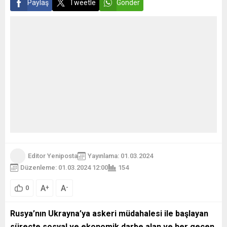
Paylaş
Tweetle
Gönder
Editor Yeniposta
Yayınlama: 01.03.2024
Düzenleme: 01.03.2024 12:00
154
A
A
+
-
0
Rusya’nın Ukrayna’ya askeri müdahalesi ile başlayan
süreçte sosyal ve ekonomik darbe alan ve her geçen