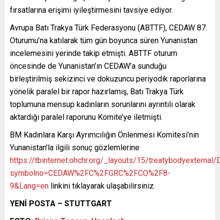
fırsatlarına erişimi iyileştirmesini tavsiye ediyor.
Avrupa Batı Trakya Türk Federasyonu (ABTTF), CEDAW 87.
Oturumu’na katılarak tüm gün boyunca süren Yunanistan
incelemesini yerinde takip etmişti. ABTTF oturum
öncesinde de Yunanistan’ın CEDAW’a sunduğu
birleştirilmiş sekizinci ve dokuzuncu periyodik raporlarına
yönelik paralel bir rapor hazırlamış, Batı Trakya Türk
toplumuna mensup kadınların sorunlarını ayrıntılı olarak
aktardığı paralel raporunu Komite’ye iletmişti.
BM Kadınlara Karşı Ayrımcılığın Önlenmesi Komitesi’nin
Yunanistan’la ilgili sonuç gözlemlerine
https://tbinternet.ohchr.org/_layouts/15/treatybodyexternal
symbolno=CEDAW%2FC%2FGRC%2FCO%2F8-
9&Lang=en
linkini tıklayarak ulaşabilirsiniz.
YENİ POSTA – STUTTGART