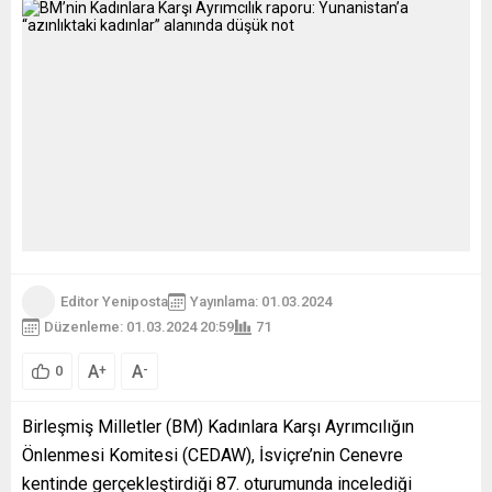
Editor Yeniposta
Yayınlama: 01.03.2024
Düzenleme: 01.03.2024 20:59
71
A
A
+
-
0
Birleşmiş Milletler (BM) Kadınlara Karşı Ayrımcılığın
Önlenmesi Komitesi (CEDAW), İsviçre’nin Cenevre
kentinde gerçekleştirdiği 87. oturumunda incelediği