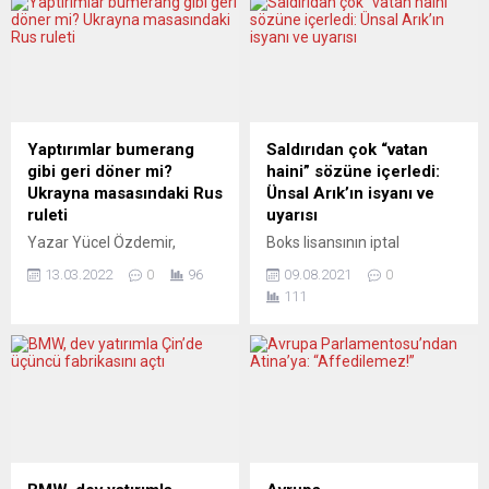
Federal Almanya’nın önde
öğrenciler için eğitim
gelen ekonomi ve düşünce
olanaklarını genişletiyor.
kuruluşlarından Ekonomi
Üniversite, bu girişimiyle
Araştırma Enstitüsü’nün
küresel çapta eğitim
(Ifo) Alman iş dünyası Aralık
erişimini artırmayı ve Türk
2021 anketine göre, ülkede
kültürünü tanıtmayı
şirketlerin yüzde 14’ü,
hedefliyor. TÜRK DİLİ VE
Yaptırımlar bumerang
Saldırıdan çok “vatan
Covid-19 salgınının neden
KÜLTÜRÜ ÖNLİSANS
gibi geri döner mi?
haini” sözüne içerledi:
olduğu kriz...
PROGRAMIİlk program,
Ukrayna masasındaki Rus
Ünsal Arık’ın isyanı ve
Türkçe yeterliliği A1-B2
ruleti
uyarısı
seviyesinde olan öğrenciler
Yazar Yücel Özdemir,
Boks lisansının iptal
için hazırlık sınıfları
Evrensel gazetesindeki
başvurusu nedeniyle zor
sunan Türk...
13.03.2022
0
96
09.08.2021
0
yazısında bir imkânsızlığa
günler geçiren Avrupa Boks
111
dikkat çekiyor: “Rusya’nın
Şampiyonu Ünsal Arık,
çıtayı yukarıya koyarak, her
Almanya’da bir grubun
şeyi göze alarak başlattığı
saldırısına uğradı. Hafif
işgal harekâtının sonunda
yaralanan boksör sosyal
büyük kazanmak istediği
medyadan yayınladığı video
anlaşılıyor. İşgalin ilk
ile isyan etti. Saldırganların
kaybedeninin Ukrayna halkı
kendisine “vatan haini” diye
olduğunu söylemeye ise
bağırdığını bildiren ve
gerek yok. Zira tablo ortada.”
öfkelenen Ünsal Arık,