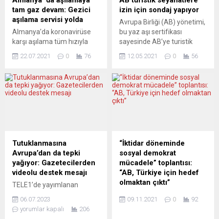
Almanya’ da aşılamaya
AB turistik seyahatlere
tam gaz devam: Gezici
izin için sondaj yapıyor
aşılama servisi yolda
Avrupa Birliği (AB) yönetimi,
Almanya’da koronavirüse
bu yaz aşı sertifikası
karşı aşılama tüm hızıyla
sayesinde AB’ye turistik
devam ediyor. Yeni
seyahatlere izin verebilmek
22.07.2021
0
76
12.05.2021
0
56
dönemde gezici aşı servisi
için bazı ülkelerle
ile araçların halka gidecek.
görüşmeler yaptıklarını
Ahlen’de gezici aşılama
bildirdi. AB Komisyonu
aksiyonu başlıyor. Binlerce
Başkan Yardımcısı Maros
yurttaşımızın yaşadığı
Sefcovic, AB’nin aşı
Almanya’nın eski madenci
sertifikasını kullanıma
kenti Ahlen’de gezici aşı
sokmak amacıyla teknik ve
aracında üç farklı noktada
yasal çalışmaların
aşı yapılacağı bildirildi.
sürdüğünü, bu yaza kadar
Tutuklanmasına
“İktidar döneminde
Almanya şu günlerde
bu çalışmaları tamamlamayı
Avrupa’dan da tepki
sosyal demokrat
aşılanların sayısını en yüksek
ümit ettiklerini söyledi.
yağıyor: Gazetecilerden
mücadele” toplantısı:
seviyeye çıkarmak,
Sertifikanın akıllı telefonlarla
videolu destek mesajı
“AB, Türkiye için hedef
sonbaharda dördüncü...
uyumlu...
olmaktan çıktı”
TELE1’de yayımlanan
programındaki açıklamaları
Almanya’daki Türk
06.07.2023
09.11.2021
0
92
nedeniyle hakkında
toplumunun ve sosyal
yorumlar kapalı
206
soruşturma başlatılan ve
demokratların Ankara’da