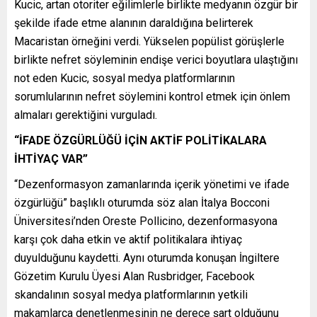
Kucic, artan otoriter eğilimlerle birlikte medyanın özgür bir
şekilde ifade etme alanının daraldığına belirterek
Macaristan örneğini verdi. Yükselen popülist görüşlerle
birlikte nefret söyleminin endişe verici boyutlara ulaştığını
not eden Kucic, sosyal medya platformlarının
sorumlularının nefret söylemini kontrol etmek için önlem
almaları gerektiğini vurguladı.
“İFADE ÖZGÜRLÜĞÜ İÇİN AKTİF POLİTİKALARA
İHTİYAÇ VAR”
“Dezenformasyon zamanlarında içerik yönetimi ve ifade
özgürlüğü” başlıklı oturumda söz alan İtalya Bocconi
Üniversitesi’nden Oreste Pollicino, dezenformasyona
karşı çok daha etkin ve aktif politikalara ihtiyaç
duyulduğunu kaydetti. Aynı oturumda konuşan İngiltere
Gözetim Kurulu Üyesi Alan Rusbridger, Facebook
skandalının sosyal medya platformlarının yetkili
makamlarca denetlenmesinin ne derece şart olduğunu