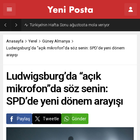
Gazze’nin geleceği: Teknokratik kontrol mü, kolonializm mi?
Anasayfa
Yerel
Güney Almanya
Ludwigsburg’da “açık mikrofon”da söz senin: SPD’de yeni dönem
arayışı
Ludwigsburg’da “açık
mikrofon”da söz senin:
SPD’de yeni dönem arayışı
Paylaş
Tweetle
Gönder