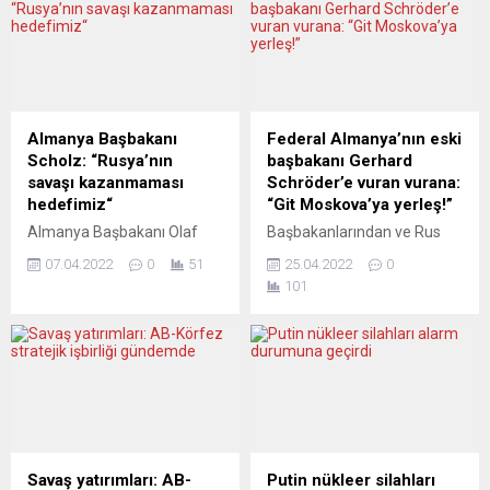
çıkarılmasını talep etti.
bir mesele olduğunu,
Tehlikenin sadece Berlin’le
ülkesinin Kosova’nın
sınırlı olmadığını belirten
bağımsızlığı tanıması için
milletvekili Taş. Alman siyasi
Batı kaynaklı taleplerin
partilerinde de Gülen
artacağını ifade etti.
cemaatinin çalışmalar
Ülkesindeki durumun
Almanya Başbakanı
Federal Almanya’nın eski
yürüttüğüne işaret etti. İşte
giderek kötüleştiğini belirten
Scholz: “Rusya’nın
başbakanı Gerhard
Hakan Taş, 47...
Vucic, Rusya Devlet Başkanı
savaşı kazanmaması
Schröder’e vuran vurana:
Vladimir Putin’in “Kosova
hedefimiz“
“Git Moskova’ya yerleş!”
meselesini farklı şekilde
Almanya Başbakanı Olaf
Başbakanlarından ve Rus
gündeme getiren
Scholz, Ukrayna’daki savaşa
devlet şirketlerindeki
açıklamalarının”...
07.04.2022
0
51
25.04.2022
0
ilişkin açıklamalarda
görevlerinin yanı sıra Rusya
101
bulundu ve Rusya’ya karşı
Devlet Başkanı Vladimir
yeni yaptırım paketinin son
Putin’in de yakın arkadaşı
rötuşlarının yapıldığını
olan Gerhard Schröder
duyurdu. Putin yönetiminin
eleştiri oklarının hedefinde
Ukrayna’da başarılı olmasını
kalmaya devam ediyor.
engellemekte kararlı olduğu
Rosneft’teki görevleriyle ilgili
mesajını yineleyen Almanya
baskının arttığı Schröder’in
Başbakanı Scholz, Federal
şimdi de SPD’den ihracı
Meclis’te yaptığı
konuşuluyor. Medyadaki
Savaş yatırımları: AB-
Putin nükleer silahları