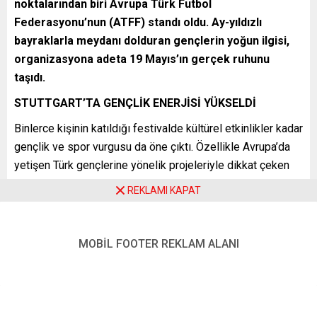
noktalarından biri Avrupa Türk Futbol
Federasyonu’nun (ATFF) standı oldu. Ay-yıldızlı
bayraklarla meydanı dolduran gençlerin yoğun ilgisi,
organizasyona adeta 19 Mayıs’ın gerçek ruhunu
taşıdı.
STUTTGART’TA GENÇLİK ENERJİSİ YÜKSELDİ
Binlerce kişinin katıldığı festivalde kültürel etkinlikler kadar
gençlik ve spor vurgusu da öne çıktı. Özellikle Avrupa’da
yetişen Türk gençlerine yönelik projeleriyle dikkat çeken
ATFF standı gün boyunca yoğun ziyaretçi akınına uğradı.
REKLAMI KAPAT
Akademi çalışmaları, altyapı projeleri ve Avrupa’daki genç
sporculara yönelik hedefler ailelere ve gençlere detaylı
biçimde anlatıldı.
MOBİL FOOTER REKLAM ALANI
ATFF bünyesindeki genç futbolcuların, teknik heyetin ve
ailelerin kortejde Türk bayraklarıyla yer alması ise
meydandaki coşkuyu zirveye taşıdı. Milli takım formalarıyla