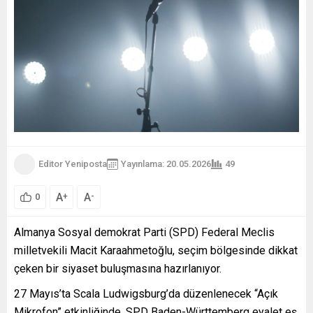
Editor Yeniposta
Yayınlama: 20.05.2026
49
A
A
+
-
0
Almanya Sosyal demokrat Parti (SPD) Federal Meclis
milletvekili Macit Karaahmetoğlu, seçim bölgesinde dikkat
çeken bir siyaset buluşmasına hazırlanıyor.
27 Mayıs’ta Scala Ludwigsburg’da düzenlenecek “Açık
Mikrofon” etkinliğinde, SPD Baden-Württemberg eyalet eş