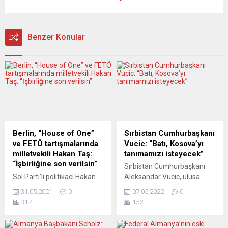
Benzer Konular
Berlin, “House of One”
Sırbistan Cumhurbaşkanı
ve FETÖ tartışmalarında
Vucic: “Batı, Kosova’yı
milletvekili Hakan Taş:
tanımamızı isteyecek”
“İşbirliğine son verilsin”
Sırbistan Cumhurbaşkanı
Sol Parti’li politikacı Hakan
Aleksandar Vucic, ulusa
Taş, 47 milyon avroluk bütçe
sesleniş konuşmasında,
31.05.2021
0
07.05.2022
0
öngörülen ve içinde
Batılı ülkelerin Kosova’yı
317
152
FETÖ’nün de yer aldığı tek
tanımalarını isteyeceğini
tanrılı çok dinli “House of
söyledi. Aleksandar Vucic,
One” projesinden Diyalog’un
Sırbistan’ın önünde büyük