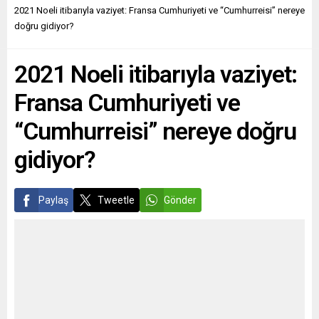
iç siyasetine özgü bir
toplantısında faiz oranlarını
2021 Noeli itibarıyla vaziyet: Fransa Cumhuriyeti ve “Cumhurreisi” nereye
skandal olarak ele alındı.
değiştirmeme kararı aldığı,
doğru gidiyor?
Ancak son aylarda
politika faizini sıfır, mevduat
yayımlanan ve Almanya
faizini yüzde eksi 0,50 ve
2021 Noeli itibarıyla vaziyet:
merkezli medya
marjinal fonlama faizini de
kuruluşlarının da erişim
yüzde 0,25’te...
Fransa Cumhuriyeti ve
sağladığı yeni...
“Cumhurreisi” nereye doğru
gidiyor?
Paylaş
Tweetle
Gönder