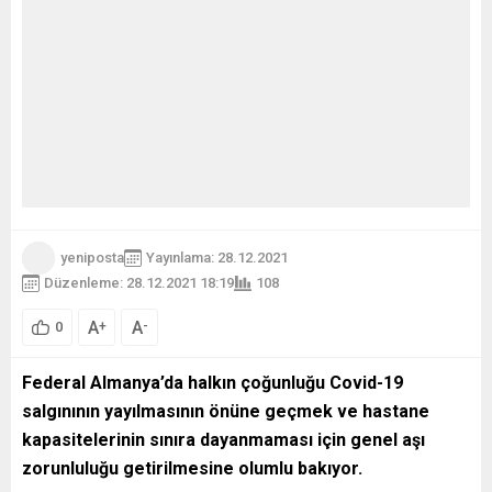
yeniposta
Yayınlama: 28.12.2021
Düzenleme: 28.12.2021 18:19
108
A
A
+
-
0
Federal Almanya’da halkın çoğunluğu Covid-19
salgınının yayılmasının önüne geçmek ve hastane
kapasitelerinin sınıra dayanmaması için genel aşı
zorunluluğu getirilmesine olumlu bakıyor.