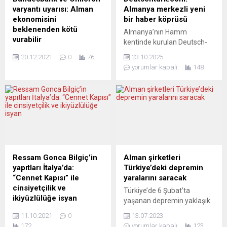
varyantı uyarısı: Alman
Almanya merkezli yeni
ekonomisini
bir haber köprüsü
beklenenden kötü
Almanya’nın Hamm
vurabilir
kentinde kurulan Deutsch-
Almanya Merkez Bankası
Türk Media UG, iki hafta
20.12.2021
0
76
23.10.2025
(Bundesbank),
önce yayın hayatına
yorumlar kapalı
148
koronavirüsün (Covid-19)
başlayan bağımsız haber
endişeye neden olan
portalı deutschturk.com ile
Omicron varyantının Alman
hem Almanya’dan hem
ekonomisini bankanın
Türkiye’den hem de
beklentilerinden daha fazla
dünyadan gelişmeleri
yavaşlatabileceğini duyurdu.
objektif ve anlaşılır bir dille
“AB’nin patronu”
okurlarına ulaştırmaya
konumundaki Almanya’da
başladı. Genel
enflasyon yüzde 5,2 ile son
Müdür Mahmut İlhan’ın
Ressam Gonca Bilgiç’in
Alman şirketleri
30 yılın rekorunu kırdı
girişimleriyle hayata geçen
yapıtları İtalya’da:
Türkiye’deki depremin
Bundesbank’ın ekonomiye
portal, geniş bir gazeteci ve
“Cennet Kapısı” ile
yaralarını saracak
yönelik aralık ayı raporu
yazar kadrosuyla Almanya
cinsiyetçilik ve
Türkiye’de 6 Şubat’ta
yayımlandı. Raporda,
merkezli haberciliğe yeni bir
ikiyüzlülüğe isyan
yaşanan depremin yaklaşık
Omicron varyantı veya diğer
soluk...
Çalışmalarını İtalya’da
100 milyar dolarlık bir
Covid-19 varyantlarının
11.10.2021
0
13.07.2023
sürdüren ressam Gonca
hasara yol açtığına dikkat
ekonomik faaliyetlerde
172
yorumlar kapalı
123