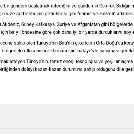
lumlu bir gündem başlatmak istediğini ve gündemin Gümrük Birliği
çin vize serbestisinin getirilmesi gibi “somut ve anlamlı” adımlarl
 Akdeniz, Güney Kafkasya, Suriye ve Afganistan gibi bölgelerde Tür
k için bir yıl öncesine göre çok daha iyi bir yerde durduklarını söyl
cüne sahip olan Türkiye’nin Batı’nın çıkarlarını Orta Doğu’da koru
bölgedeki etki alanını arttırması için Türkiye’yle çalışması gerekt
ak isteyen Türkiye’nin, temiz enerji teknolojisi ve yeşil anlaşma 
 işbirliğinden dolayı kazan-kazan durumuna sahip olduğunu dile getir