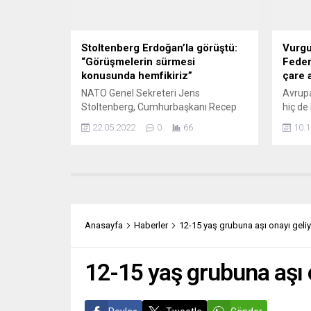
Aralık’
Stoltenberg Erdoğan’la görüştü:
Vurgu
“Görüşmelerin sürmesi
Feder
konusunda hemfikiriz”
çare 
NATO Genel Sekreteri Jens
Avrupa
Stoltenberg, Cumhurbaşkanı Recep
hiç de 
Tayyip Erdoğan ile Finlandiya ve
Toplum
22.05.2022
0
66
10.1
İsveç’in adaylık başvurusunu
haller
görüştüğünü belirterek, tüm
mutfa
müttefiklerin güvenlik endişelerinin
tıkanm
dikkate alınması gerektiğini kaydetti.
sınırı
Jens Stoltenberg, Cumhurbaşkanı
enflasy
Erdoğan ile telefon görüşmesi
çekiyo
hakkında sosyal medyada açıklama
en yük
Anasayfa
Haberler
12-15 yaş grubuna aşı onayı geliy
yaptı. Türkiye’nin değerli bir müttefik
yaşand
olduğu görüşünü yineleyen
vermek
Stoltenberg, Erdoğan ile NATO’nun
12-15 yaş grubuna aşı o
açık kapı...