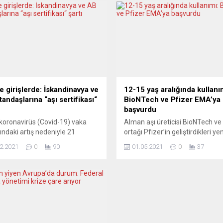
e girişlerde: İskandinavya ve
12-15 yaş aralığında kullanı
andaşlarına “aşı sertifikası“
BioNTech ve Pfizer EMA’ya
başvurdu
 koronavirüs (Covid-19) vaka
Alman aşı üreticisi BioNTech ve 
rındaki artış nedeniyle 21
ortağı Pfizer’in geliştirdikleri yen
tan itibaren ülkeye girişlerde,
koronavirüs (Covid-19) aşısının 1
2.2021
0
90
01.05.2021
0
37
İskandinavya ve Avrupa Birliği
15 yaş grubu çocuklarda kullanı
lkelerinin vatandaşlarından
için Avrupa İlaç Ajansı’na (EMA)
19 aşı sertifikası isteneceği
başvurduğu bildirildi. BioNTech
ldi. İsveç Sosyal İşler Bakanı
şirketinden yapılan açıklamada,
allengren, Covid-19 nedeniyle
yaş grubu çocuklar için EMA’ya
şen durumu kontrol altına
başvurulduğu, ajansın onay ver
için bir dizi önleme başvurmayı
durumunda 27 AB ülkesinde aşı
üklerini belirtti. Hallengren, 21
yaş...