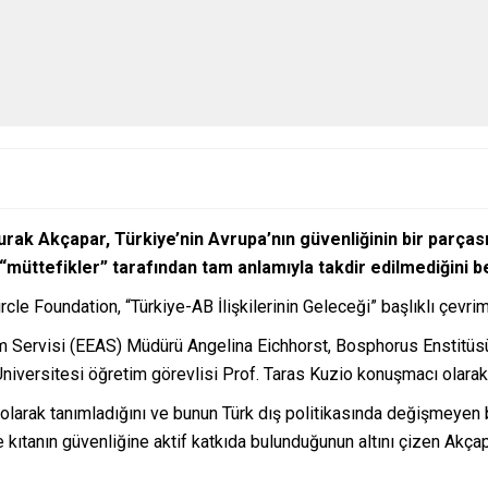
urak Akçapar, Türkiye’nin Avrupa’nın güvenliğinin bir parçası
üttefikler” tarafından tam anlamıyla takdir edilmediğini bel
le Foundation, “Türkiye-AB İlişkilerinin Geleceği” başlıklı çevri
 Servisi (EEAS) Müdürü Angelina Eichhorst​​​​​​​, Bosphorus Enstit
Üniversitesi öğretim görevlisi Prof. Taras Kuzio konuşmacı olarak 
r olarak tanımladığını ve bunun Türk dış politikasında değişmeyen 
 kıtanın güvenliğine aktif katkıda bulunduğunun altını çizen Akçap