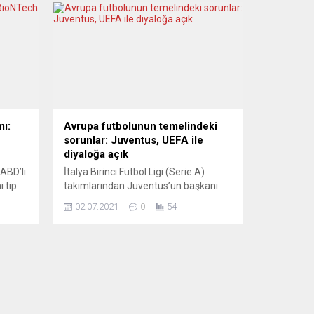
mı:
Avrupa futbolunun temelindeki
sorunlar: Juventus, UEFA ile
diyaloğa açık
ABD’li
İtalya Birinci Futbol Ligi (Serie A)
i tip
takımlarından Juventus’un başkanı
2 ila
Andrea Agnelli, Avrupa futbolunun
02.07.2021
0
54
m izni
temelindeki sorunların üstesinden
gelmek için Avrupa Futbol
Federasyonları Birliği (UEFA) ile
 12-15
diyaloğa açık olduklarını belirtti. Siyah-
beyazlı kulübün 2021-2022 sezonu
mesi
öncesinde yeni sportif direktör
nın bu
Federico Cherubini’nin tanıtıldığı basın
toplantısında katılan Başkan Agnelli,