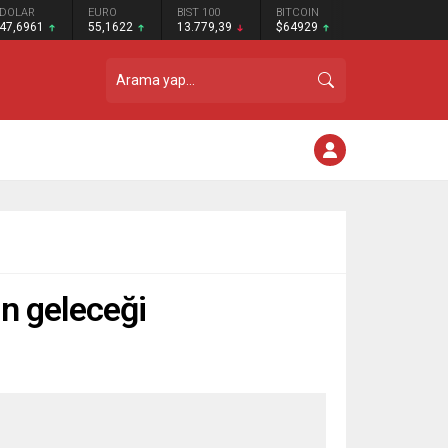
DOLAR
EURO
BIST 100
BITCOIN
47,6961
55,1622
13.779,39
$64929
nin geleceği