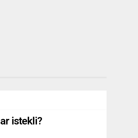
Avrupa’nın önde gelen kulüpleriyle
nisan ayında...
r istekli?