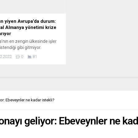
ta, Finlandiya,...
n yiyen Avrupa’da durum:
al Almanya yönetimi krize
arıyor
’nın en zengin ülkesinde işler
istendiği gibi gitmiyor.
daki gerginlik gözle görünür
2.2022
0
81
 alıyor. Avrupa’nın “zengin
ğında” yaşanan ekonomik
anın, özellikle de yüzde 10
nı çoktan geride bırakmış
onun çilesini dargelirli gruplar
r. Federal Almanya tarihindeki
sek reel gelir düşüşü
or: Ebeveynler ne kadar istekli?
ığına, ana akım medya da yer
...
nayı geliyor: Ebeveynler ne kada