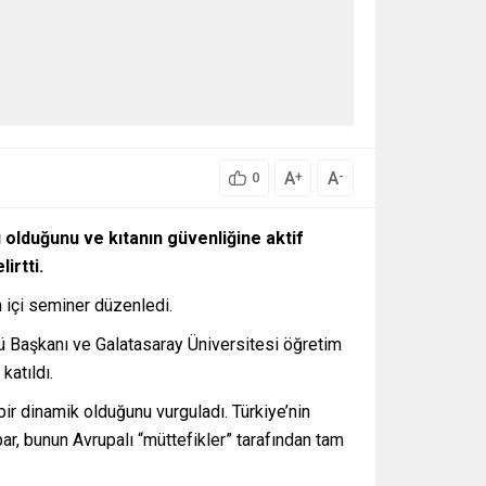
A
A
+
-
0
 olduğunu ve kıtanın güvenliğine aktif
irtti.
m içi seminer düzenledi.
üsü Başkanı ve Galatasaray Üniversitesi öğretim
katıldı.
bir dinamik olduğunu vurguladı. Türkiye’nin
ar, bunun Avrupalı “müttefikler” tarafından tam