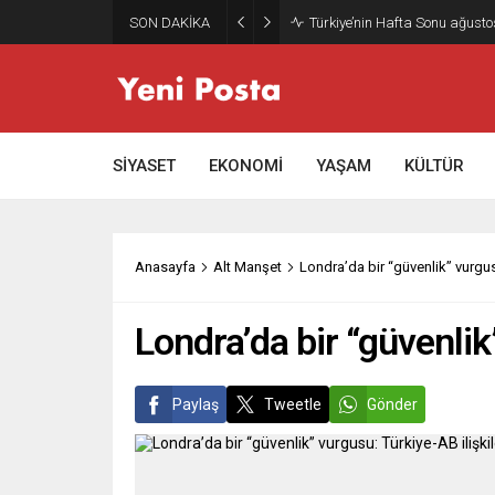
SON DAKİKA
Türkiye’nin Hafta Sonu ağusto
SİYASET
EKONOMİ
YAŞAM
KÜLTÜR
Anasayfa
Alt Manşet
Londra’da bir “güvenlik” vurgus
Londra’da bir “güvenlik
Paylaş
Tweetle
Gönder