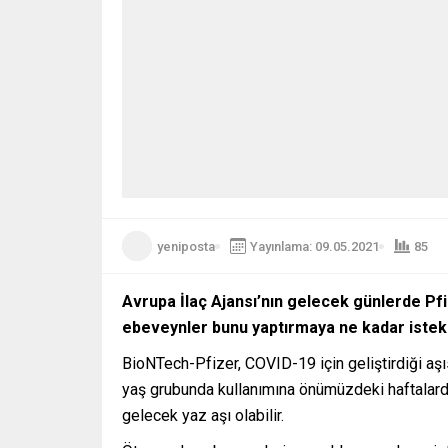
yeniposta
Yayınlama: 09.05.2021
85
Avrupa İlaç Ajansı’nın gelecek günlerde Pfi
ebeveynler bunu yaptırmaya ne kadar istek
BioNTech-Pfizer, COVID-19 için geliştirdiği aş
yaş grubunda kullanımına önümüzdeki haftalard
gelecek yaz aşı olabilir.