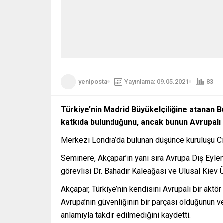
yeniposta
Yayınlama: 09.05.2021
83
Türkiye’nin Madrid Büyükelçiliğine atanan B
katkıda bulunduğunu, ancak bunun Avrupalı “m
Merkezi Londra’da bulunan düşünce kuruluşu Circ
Seminere, Akçapar’ın yanı sıra Avrupa Dış Eylem
görevlisi Dr. Bahadır Kaleağası ve Ulusal Kiev 
Akçapar, Türkiye’nin kendisini Avrupalı bir aktö
Avrupa’nın güvenliğinin bir parçası olduğunun ve
anlamıyla takdir edilmediğini kaydetti.