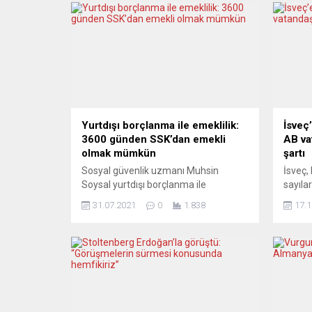
Yurtdışı borçlanma ile emeklilik:
İsveç’
3600 günden SSK’dan emekli
AB vat
olmak mümkün
şartı
Sosyal güvenlik uzmanı Muhsin
İsveç,
Soysal yurtdışı borçlanma ile
sayıla
emeklilikle ilgili önemli bir açıklama
Aralık’
31.07.2021
0
1.838
17.1
yaparak, 3 bin 600 günden SSK’dan
diğer 
emekli olmanın mümkün olduğunu
(AB) ü
bildirdi. Karahaliloğlu Emeklilik Merkezi
Covid-
Danışma Saati’ni hazırlayıp sunan
bildiri
Muhsin Soysal, 31 Temmuz 2021
Lena H
cumartesi günü Orta Avrupa saati ile
kötüle
11:00’de konuyla ilgili tüm merak
almak 
edilenleri aktaracak. Programda...
düşünd