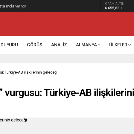
GRAM ALTIN
sta mola veriyor
6.655,83
DUYURU
GÖRÜŞ
ANALİZ
ALMANYA
ÜLKELER
u: Türkiye-AB ilişkilerinin geleceği
” vurgusu: Türkiye-AB ilişkileri