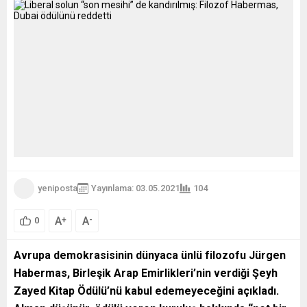
yeniposta
Yayınlama: 03.05.2021
104
A
A
+
-
0
Avrupa demokrasisinin dünyaca ünlü filozofu Jürgen
Habermas, Birleşik Arap Emirlikleri’nin verdiği Şeyh
Zayed Kitap Ödülü’nü kabul edemeyeceğini açıkladı.