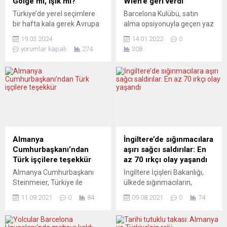
Gölge mi, ışık mı?
Wien’e geri verdi
Türkiye’de yerel seçimlere
Barcelona Kulübü, satın
bir hafta kala gerek Avrupa
alma opsiyonuyla geçen yaz
Almanyası’nı gerekse de bu
kiraladığı Yusuf Demir’i
19.03.2024
14.01.2022
0
ülkede yaşayan Türkiye
Avusturya’nın Rapid Wien
yorumlar kapalı
274
308
kökenli insanları nelerin
takımına geri verdiğini
beklediği sorusuna
açıkladı. Forvet oyuncusu
Frankfurt’ta yanıt aracak.
18 yaşındaki Demir, 9
Yerel seçimlerin “içeride”
Temmuz’da 500 bin avro
olduğu kadar “dışarıda” da
karşılığı kiralama bedeliyle
yaratacağı dalgalanmalar
Barcelona B takımına gelmiş
bir panelde masaya
ve hazırlık döneminin
yatırılacak. “31 Mart yerel
ardından bu sezon A
seçimlerinin neyi
takımda toplam 9 maçta
Almanya
İngiltere’de sığınmacılara
değiştireceği” sorusu
(3’ü ilk 11’de) forma...
Cumhurbaşkanı’ndan
aşırı sağcı saldırılar: En
çerçevesinde yürütülecek
Türk işçilere teşekkür
az 70 ırkçı olay yaşandı
olan panelde, sadece
Almanya Cumhurbaşkanı
İngiltere İçişleri Bakanlığı,
Türkiye için...
Steinmeier, Türkiye ile
ülkede sığınmacıların,
imzalanan işgücü
kaldıkları eski askeri kışla ve
11.09.2021
0
84
09.08.2021
0
74
anlaşmasının 60’ıncı
otellerde aşırı sağcılar
yıldönümünde yaptığı
tarafından gerçekleştirilen
konuşmada ülkeye gelen
en az 70 ırkçı olaya maruz