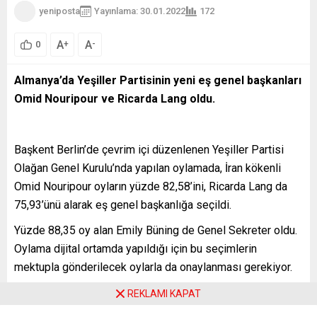
yeniposta
Yayınlama: 30.01.2022
172
A
A
+
-
0
Almanya’da Yeşiller Partisinin yeni eş genel başkanları
Omid Nouripour ve Ricarda Lang oldu.
Başkent Berlin’de çevrim içi düzenlenen Yeşiller Partisi
Olağan Genel Kurulu’nda yapılan oylamada, İran kökenli
Omid Nouripour oyların yüzde 82,58’ini, Ricarda Lang da
75,93’ünü alarak eş genel başkanlığa seçildi.
Yüzde 88,35 oy alan Emily Büning de Genel Sekreter oldu.
Oylama dijital ortamda yapıldığı için bu seçimlerin
mektupla gönderilecek oylarla da onaylanması gerekiyor.
46 yaşındaki dış politika uzmanı Nouripour, 18 yıldan beri
REKLAMI KAPAT
Federal Meclis milletvekilliği yapıyor. Nouripour,