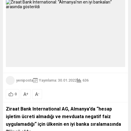
yeniposta
Yayınlama: 30.01.2022
636
A
A
+
-
0
Ziraat Bank International AG, Almanya’da “hesap
işletim ücreti almadığı ve mevduata negatif faiz
uygulamadığı“ için ülkenin en iyi banka sıralamasında