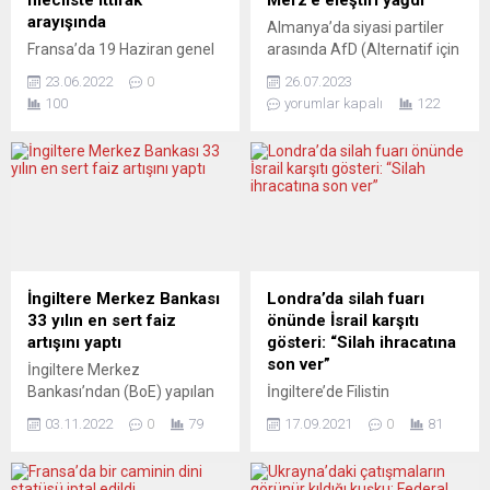
mecliste ittifak
Merz’e eleştiri yağdı
arayışında
Almanya’da siyasi partiler
Fransa’da 19 Haziran genel
arasında AfD (Alternatif için
seçimlerinde Ulusal
Almanya) ile ilgili tartışmalar
23.06.2022
0
26.07.2023
Meclis’te salt çoğunluğu
sürerken, CDU lideri Friedrich
100
yorumlar kapalı
122
sağlayamayan
Merz’in yaptığı açıklamalar
Cumhurbaşkanı Emmanuel
parti içinde sert eleştirilere
Macron siyasi ittifak
yol açtı. Merz, yerel düzeyde
çalışmalarına başladı.
AfD’ye nasıl yaklaşılması
Fransa Cumhurbaşkanı
gerektiği konusundaki
Macron, son seçimlerden bu
ifadeleriyle, CDU’nun resmi
yana ilk kez kameralar
uzlaşmazlık kararıyla çelişti.
karşısına geçerek ulusa
Alman İstatistik Dairesi’nin
seslendi. Macron, seçimde
açıkladığı verilere göre, 2022
İngiltere Merkez Bankası
Londra’da silah fuarı
sandığa gitmeyenlerin
yılında ülkede 18 yaşın
33 yılın en sert faiz
önünde İsrail karşıtı
oranının yüksek olduğunu
altındaki...
artışını yaptı
gösteri: “Silah ihracatına
belirterek, bunun
son ver”
İngiltere Merkez
görmezden
Bankası’ndan (BoE) yapılan
İngiltere’de Filistin
gelinemeyeceğini söyledi.
açıklamada, politika faizinin
destekçileri ve savaş
Fransız toplumunda derin
03.11.2022
0
79
17.09.2021
0
81
75 baz puan artırılarak
karşıtları, başkent Londra’da
kırılma ve bölünmeler
yüzde 2,25’ten yüzde 3’e
düzenlenen Uluslararası
olduğunu...
yükseltildiği bildirildi.
Savunma ve Güvenlik