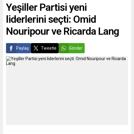
Yeşiller Partisi yeni
Valiliği, “kamu düzenini
seçimlerle yöneticilerini
bozduğu” gerekçesiyle,
belirleyebilsin. NATO’ya...
liderlerini seçti: Omid
derneğin...
Nouripour ve Ricarda Lang
Paylaş
Tweetle
Gönder