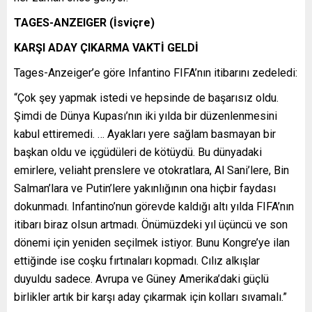
TAGES-ANZEIGER (İsviçre)
KARŞI ADAY ÇIKARMA VAKTİ GELDİ
Tages-Anzeiger’e göre Infantino FIFA’nın itibarını zedeledi:
“Çok şey yapmak istedi ve hepsinde de başarısız oldu.
Şimdi de Dünya Kupası’nın iki yılda bir düzenlenmesini
kabul ettiremedi. … Ayakları yere sağlam basmayan bir
başkan oldu ve içgüdüleri de kötüydü. Bu dünyadaki
emirlere, veliaht prenslere ve otokratlara, Al Sani’lere, Bin
Salman’lara ve Putin’lere yakınlığının ona hiçbir faydası
dokunmadı. Infantino’nun görevde kaldığı altı yılda FIFA’nın
itibarı biraz olsun artmadı. Önümüzdeki yıl üçüncü ve son
dönemi için yeniden seçilmek istiyor. Bunu Kongre’ye ilan
ettiğinde ise coşku fırtınaları kopmadı. Cılız alkışlar
duyuldu sadece. Avrupa ve Güney Amerika’daki güçlü
birlikler artık bir karşı aday çıkarmak için kolları sıvamalı.”