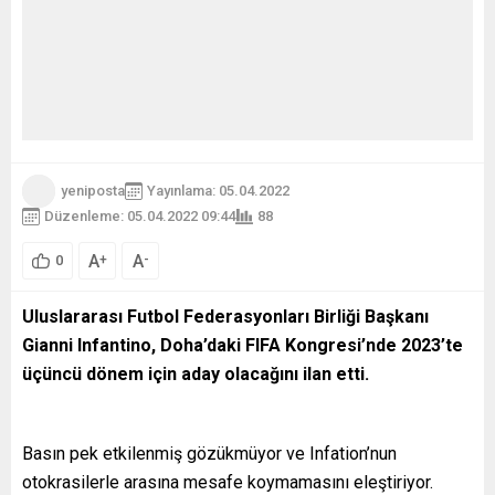
yeniposta
Yayınlama: 05.04.2022
Düzenleme: 05.04.2022 09:44
88
A
A
+
-
0
Uluslararası Futbol Federasyonları Birliği Başkanı
Gianni Infantino, Doha’daki FIFA Kongresi’nde 2023’te
üçüncü dönem için aday olacağını ilan etti.
Basın pek etkilenmiş gözükmüyor ve Infation’nun
otokrasilerle arasına mesafe koymamasını eleştiriyor.