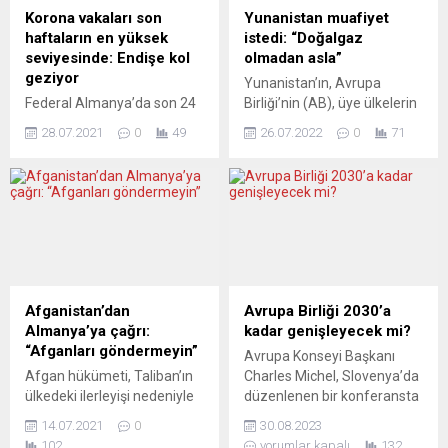
Korona vakaları son
Yunanistan muafiyet
haftaların en yüksek
istedi: “Doğalgaz
seviyesinde: Endişe kol
olmadan asla”
geziyor
Yunanistan’ın, Avrupa
Federal Almanya’da son 24
Birliği’nin (AB), üye ülkelerin
saatte 2 bin 768 koronavirüs
doğalgaz tüketimini yüzde
28.07.2021
0
49
26.07.2022
0
71
(Covid-19) vaka sayısıyla
15 azaltmaya yönelik
son 7 haftanın en yüksek
önerisinden muaf tutulmayı
seviyesine ulaşıldı.
talep edeceği bildirildi.
Almanya’da bulaşıcı
Yunanistan Hükümet
hastalıklar alanında
Sözcüsü Yannis İkonomu,
çalışmalar yürüten Robert
haftalık olağan basın
Koch Enstitüsünden (RKI)
toplantısında, AB
yapılan açıklamaya göre,
ülkelerinden talep edilen
ülkede virüsün ortaya
yüzde 15’lik doğal gaz
Afganistan’dan
Avrupa Birliği 2030’a
çıkışından bu yana toplam
tasarrufunun, son beş yılın
Almanya’ya çağrı:
kadar genişleyecek mi?
vaka sayısı 3 milyon 761 bin
tüketim miktarlarının
“Afganları göndermeyin”
Avrupa Konseyi Başkanı
169’a yükseldi. Ülkede son
ortalaması üzerinden
Afgan hükümeti, Taliban’ın
Charles Michel, Slovenya’da
24...
hesaplandığını söyledi. Bu
ülkedeki ilerleyişi nedeniyle
düzenlenen bir konferansta
önerinin Yunanistan için
Alman hükümetinden iltica
Avrupa Birliği’nin 2030’a
kabul...
14.07.2021
0
30.08.2023
talebi reddedilen Afganları
kadar yeni üyeler kazanma
102
yorumlar kapalı
132