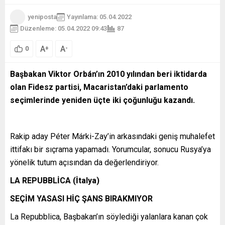
yeniposta
Yayınlama: 05.04.2022
Düzenleme: 05.04.2022 09:43
87
A
A
+
-
0
Başbakan Viktor Orbán’ın 2010 yılından beri iktidarda
olan Fidesz partisi, Macaristan’daki parlamento
seçimlerinde yeniden üçte iki çoğunluğu kazandı.
Rakip aday Péter Márki-Zay’in arkasındaki geniş muhalefet
ittifakı bir sıçrama yapamadı. Yorumcular, sonucu Rusya’ya
yönelik tutum açısından da değerlendiriyor.
LA REPUBBLİCA (İtalya)
SEÇİM YASASI HİÇ ŞANS BIRAKMIYOR
La Repubblica, Başbakan’ın söylediği yalanlara kanan çok