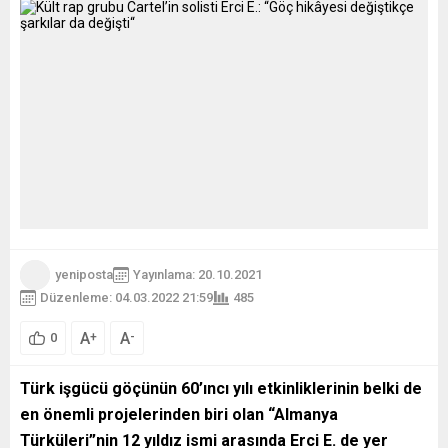
yeniposta
Yayınlama: 20.10.2021
Düzenleme: 04.03.2022 21:59
485
A
A
+
-
0
Türk işgücü göçünün 60
’ıncı yılı etkinliklerinin belki de
en önemli projelerinden biri olan “Almanya
Türküleri”nin 12 yıldız ismi arasında Erci E. de yer