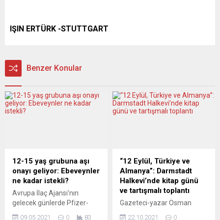
IŞIN ERTÜRK -STUTTGART
Benzer Konular
12-15 yaş grubuna aşı
“12 Eylül, Türkiye ve
onayı geliyor: Ebeveynler
Almanya”: Darmstadt
ne kadar istekli?
Halkevi’nde kitap günü
ve tartışmalı toplantı
Avrupa İlaç Ajansı’nın
gelecek günlerde Pfizer-
Gazeteci-yazar Osman
BioNTech’in koronavirüs
Çutsay, Darmstadt
09.05.2021
0
83
22.10.2021
0