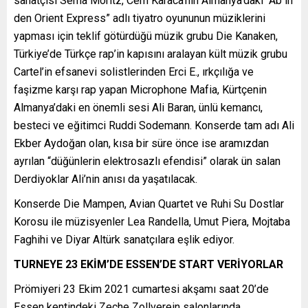
sanatçısı Sema Moritz, Cem Karaca’nın Almanya’daki “Ab in
den Orient Express” adlı tiyatro oyununun müziklerini
yapması için teklif götürdüğü müzik grubu Die Kanaken,
Türkiye’de Türkçe rap’in kapısını aralayan kült müzik grubu
Cartel’in efsanevi solistlerinden Erci E., ırkçılığa ve
faşizme karşı rap yapan Microphone Mafia, Kürtçenin
Almanya’daki en önemli sesi Ali Baran, ünlü kemancı,
besteci ve eğitimci Ruddi Sodemann. Konserde tam adı Ali
Ekber Aydoğan olan, kısa bir süre önce ise aramızdan
ayrılan “düğünlerin elektrosazlı efendisi” olarak ün salan
Derdiyoklar Ali’nin anısı da yaşatılacak.
Konserde Die Mampen, Avian Quartet ve Ruhi Su Dostlar
Korosu ile müzisyenler Lea Randella, Umut Piera, Mojtaba
Faghihi ve Diyar Altürk sanatçılara eşlik ediyor.
TURNEYE 23 EKİM’DE ESSEN’DE START VERİYORLAR
Prömiyeri 23 Ekim 2021 cumartesi akşamı saat 20’de
Essen kentindeki Zeche Zollverein salonlarında