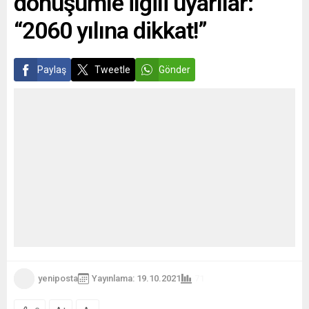
dönüşümle ilgili uyarılar:
iç istihbaratı...
“2060 yılına dikkat!”
Paylaş
Tweetle
Gönder
yeniposta
Yayınlama: 19.10.2021
71