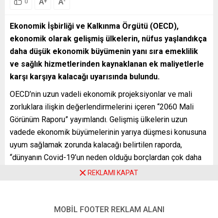
A
A
+
-
0
Ekonomik İşbirliği ve Kalkınma Örgütü (OECD),
ekonomik olarak gelişmiş ülkelerin, nüfus yaşlandıkça
daha düşük ekonomik büyümenin yanı sıra emeklilik
ve sağlık hizmetlerinden kaynaklanan ek maliyetlerle
karşı karşıya kalacağı uyarısında bulundu.
OECD’nin uzun vadeli ekonomik projeksiyonlar ve mali
zorluklara ilişkin değerlendirmelerini içeren “2060 Mali
Görünüm Raporu” yayımlandı. Gelişmiş ülkelerin uzun
vadede ekonomik büyümelerinin yarıya düşmesi konusuna
uyum sağlamak zorunda kalacağı belirtilen raporda,
“dünyanın Covid-19’un neden olduğu borçlardan çok daha
geniş mali sorunlarla karşı karşıya kalacağı” vurgulandı.
REKLAMI KAPAT
Raporda, yaşlanan nüfus ve yavaşlayan verimlilik
artışlarının OECD’nin 38 üyesi ve G20 ülkeleri arasında şu
MOBİL FOOTER REKLAM ALANI
anda yüzde 3 olan ortalama ekonomik büyümeyi 2060’ta