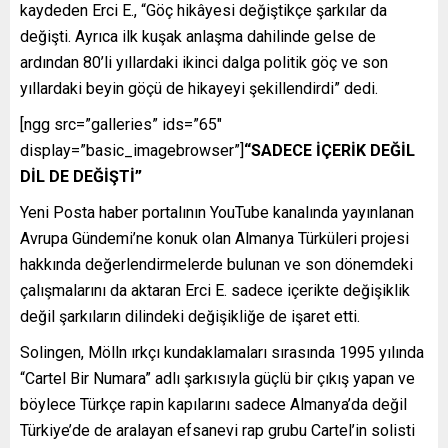
kaydeden Erci E., “Göç hikâyesi değiştikçe şarkılar da
değişti. Ayrıca ilk kuşak anlaşma dahilinde gelse de
ardından 80’li yıllardaki ikinci dalga politik göç ve son
yıllardaki beyin göçü de hikayeyi şekillendirdi” dedi.
[ngg src=”galleries” ids=”65″
display=”basic_imagebrowser”]
“SADECE İÇERİK DEĞİL
DİL DE DEĞİŞTİ”
Yeni Posta haber portalının YouTube kanalında yayınlanan
Avrupa Gündemi’ne konuk olan Almanya Türküleri projesi
hakkında değerlendirmelerde bulunan ve son dönemdeki
çalışmalarını da aktaran Erci E. sadece içerikte değişiklik
değil şarkıların dilindeki değişikliğe de işaret etti.
Solingen, Mölln ırkçı kundaklamaları sırasında 1995 yılında
“Cartel Bir Numara” adlı şarkısıyla güçlü bir çıkış yapan ve
böylece Türkçe rapin kapılarını sadece Almanya’da değil
Türkiye’de de aralayan efsanevi rap grubu Cartel’in solisti