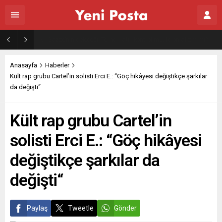
Gazze’nin geleceği: Teknokratik kontrol mü, kolonializm mi?
Anasayfa
Haberler
Kült rap grubu Cartel’in solisti Erci E.: “Göç hikâyesi değiştikçe şarkılar
da değişti“
Kült rap grubu Cartel’in
solisti Erci E.: “Göç hikâyesi
değiştikçe şarkılar da
değişti“
Paylaş
Tweetle
Gönder