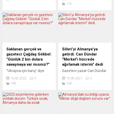
aşısının 12-15 yaş grubu için
Halkevi’nde düzenlenen
170
kullanımına onay vermesi
“Kitap Günü”nde 12 Eylül
bekleniyor. Peki, ebeveynler
1980 Türkiyesi’nden 26 Eylül
bunu yaptırmaya ne kadar
2021 Almanyası’na bir çizgi
istekli? BioNTech-Pfizer,
çekecek. Çutsay, “Angela
COVID-19 için geliştirdiği
Merkel ile Recep Tayyip
aşısının 12-15 yaşındaki
Erdoğan aynı dönemde
çocuklara uygulanabilmesi
iktidar koltuğunda oturdular.
için Avrupa İlaç Ajansı’na
Aşağı yukarı birlikte geldiler,
(EMA) başvurdu. Aşının, söz
birlikte mi gidecekler?”
Saklanan gerçek ve
Silivri’yi Almanya’ya
konusu yaş grubunda
sorusuna yanıt arayacak.
gazeteci Çağdaş Gökbel:
getirdi: Can Dündar
kullanımına önümüzdeki
Federal Almanya’daki
“Günlük 2 bin dolara
“Merkel’i hücrede
haftalarda onay çıkması
Darmstadt Halkevi, 24 Ekim
savaşmaya var mısınız?”
ağırlamak isterim” dedi
bekleniyor. Eğer şu...
pazar günü kitaplar...
“Ukrayna için barış” diye
Gazeteci-yazar Can Dündar
bağıranların bölgeyi
Almanya Başbakanı Angela
16.03.2022
0
10.06.2021
0
silahlandırmak için birbiriyle
Merkel’e seslenerek “Bir gün
199
194
yarıştığı bu döneme “cuk”
kendisini tek kişilik hücrede
oturan ve tüyler ürperten bir
ağırlamak isterim” dedi.
iş ilanı çok şeyi açıklıyor.
Dündar, Berlin’de
Saklanmak istenen gerçeğin
çalışmalarını sürdüren ve
üzerindeki örtüyü gazeteci
YouTube’dan yayın yapan
Çağdaş Gökbel’in dikkati
gazeteci Şafak Salda’nın