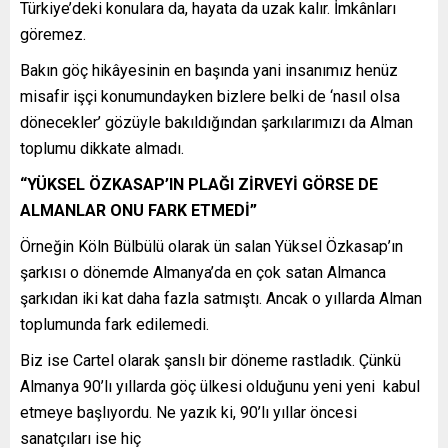
Türkiye’deki konulara da, hayata da uzak kalır. İmkânları
göremez.
Bakın göç hikâyesinin en başında yani insanımız henüz
misafir işçi konumundayken bizlere belki de ‘nasıl olsa
dönecekler’ gözüyle bakıldığından şarkılarımızı da Alman
toplumu dikkate almadı.
“YÜKSEL ÖZKASAP’IN PLAĞI ZİRVEYİ GÖRSE DE
ALMANLAR ONU FARK ETMEDİ”
Örneğin Köln Bülbülü olarak ün salan Yüksel Özkasap’ın
şarkısı o dönemde Almanya’da en çok satan Almanca
şarkıdan iki kat daha fazla satmıştı. Ancak o yıllarda Alman
toplumunda fark edilemedi.
Biz ise Cartel olarak şanslı bir döneme rastladık. Çünkü
Almanya 90’lı yıllarda göç ülkesi olduğunu yeni yeni kabul
etmeye başlıyordu. Ne yazık ki, 90’lı yıllar öncesi
sanatçıları ise hiç