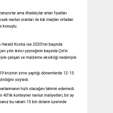
nıyorlar ama ithalatçılar artan fiyatları
sek navlun oranları ile kâr marjları ortadan
ye konuştu.
 Harald Kostia ise 2020’nin başında
n yılın ikinci çeyreğinin başında Çin’in
eniyle çalışan ve malzeme eksikliği nedeniyle
19 krizinin zirve yaptığı dönemlerde 12-15
irdiğini söyledi.
oparlanmanın hızlı olacağını tahmin edemedi.
 40’lık konteyner navlun maliyetleri, bir ay
rsanız bu rakam 15 bin doların üzerinde