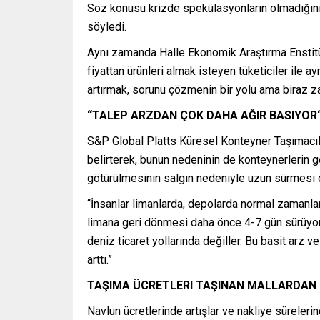
Söz konusu krizde spekülasyonların olmadığını 
söyledi.
Aynı zamanda Halle Ekonomik Araştırma Enstitü
fiyattan ürünleri almak isteyen tüketiciler ile a
artırmak, sorunu çözmenin bir yolu ama biraz z
“TALEP ARZDAN ÇOK DAHA AĞIR BASIYOR
S&P Global Platts Küresel Konteyner Taşımacıl
belirterek, bunun nedeninin de konteynerlerin g
götürülmesinin salgın nedeniyle uzun sürmesi o
“İnsanlar limanlarda, depolarda normal zamanlar
limana geri dönmesi daha önce 4-7 gün sürüyord
deniz ticaret yollarında değiller. Bu basit arz
arttı.”
TAŞIMA ÜCRETLERI TAŞINAN MALLARDAN
Navlun ücretlerinde artışlar ve nakliye sürelerin