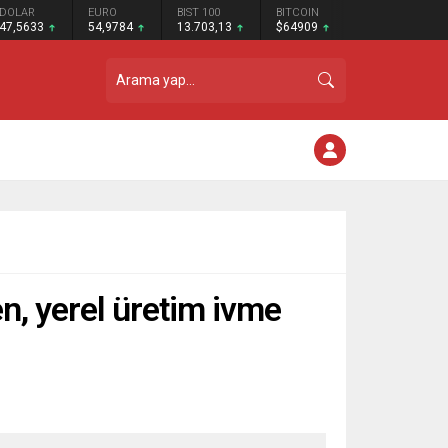
DOLAR
EURO
BIST 100
BITCOIN
47,5633
54,9784
13.703,13
$64909
, yerel üretim ivme