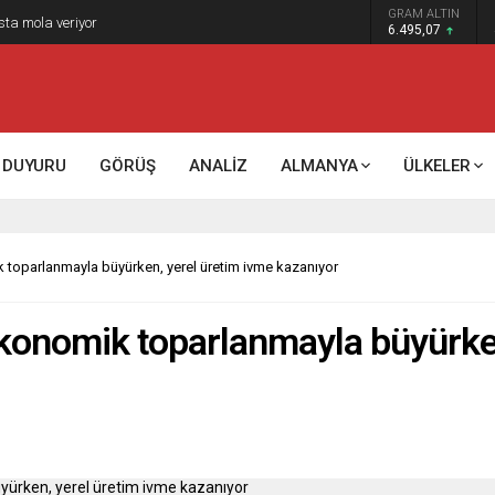
GRAM ALTIN
k kontrol mü, kolonializm mi?
6.495,07
DUYURU
GÖRÜŞ
ANALİZ
ALMANYA
ÜLKELER
toparlanmayla büyürken, yerel üretim ivme kazanıyor
konomik toparlanmayla büyürken