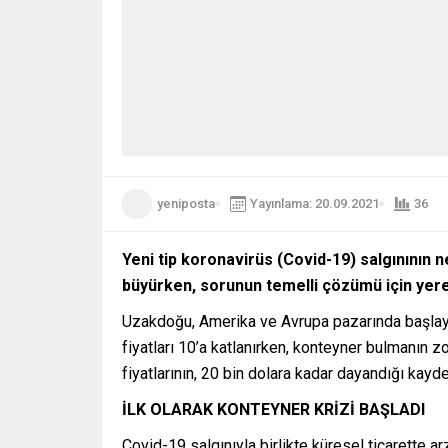
yeniposta
Yayınlama: 20.09.2021
36
Yeni tip koronavirüs (Covid-19) salgınının
büyürken, sorunun temelli çözümü için yerel
Uzakdoğu, Amerika ve Avrupa pazarında başlayan 
fiyatları 10’a katlanırken, konteyner bulmanın 
fiyatlarının, 20 bin dolara kadar dayandığı kayde
İLK OLARAK KONTEYNER KRİZİ BAŞLADI
Covid-19 salgınıyla birlikte küresel ticarette a