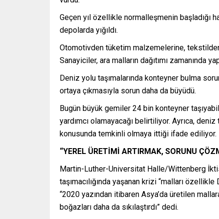
Geçen yıl özellikle normalleşmenin başladığı ha
depolarda yığıldı.
Otomotivden tüketim malzemelerine, tekstilden 
Sanayiciler, ara malların dağıtımı zamanında ya
Deniz yolu taşımalarında konteyner bulma soru
ortaya çıkmasıyla sorun daha da büyüdü.
Bugün büyük gemiler 24 bin konteyner taşıyabili
yardımcı olamayacağı belirtiliyor. Ayrıca, deni
konusunda temkinli olmaya ittiği ifade ediliyor.
“YEREL ÜRETİMİ ARTIRMAK, SORUNU ÇÖZM
Martin-Luther-Universitat Halle/Wittenberg İkti
taşımacılığında yaşanan krizi “malları özellikl
“2020 yazından itibaren Asya’da üretilen mallara
boğazları daha da sıkılaştırdı” dedi.