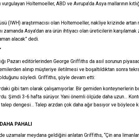
vurgulayan Holtemoeller, ABD ve Avrupa’da Asya mallarının kıtlı
sü (IWH) araştırmacısı olan Holtemoeller, nakliye krizinde arta
ynı zamanda Asya’dan ara ürün ihtiyacı olan üreticilerin karşılamak 
aman alacak” dedi.
“
ığı Pazarı editörlerinden George Griffiths da asıl sorunun piya
emilerden alınıp müşteriye iletilmesi ve boşaltıldıktan sonra tek
lduğunu söyledi. Griffiths, şöyle devam etti:
daki gibi tam olarak çalışamıyorlar. Bir gemiden konteynerlerin bo
u. Şimdi 3-6 hafta sürüyor. Yani önemli ölçüde daha uzun… Konte
 ve talep dengesi… Talep arzdan çok daha ağır basıyor ve böylece 
 DAHA PAHALI
de uzamalar meydana geldiğini anlatan Griffiths, “Çin ana limanlar-