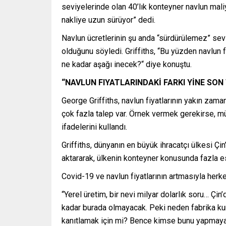
seviyelerinde olan 40’lık konteyner navlun mali
nakliye uzun sürüyor” dedi.
Navlun ücretlerinin şu anda “sürdürülemez” sevi
olduğunu söyledi. Griffiths, “Bu yüzden navlun f
ne kadar aşağı inecek?“ diye konuştu.
“NAVLUN FIYATLARINDAKİ FARKI YİNE SON
George Griffiths, navlun fiyatlarının yakın zam
çok fazla talep var. Örnek vermek gerekirse, mü
ifadelerini kullandı.
Griffiths, dünyanın en büyük ihracatçı ülkesi Çin
aktararak, ülkenin konteyner konusunda fazla es
Covid-19 ve navlun fiyatlarının artmasıyla herke
“Yerel üretim, bir nevi milyar dolarlık soru… 
kadar burada olmayacak. Peki neden fabrika ku
kanıtlamak için mi? Bence kimse bunu yapmayacak