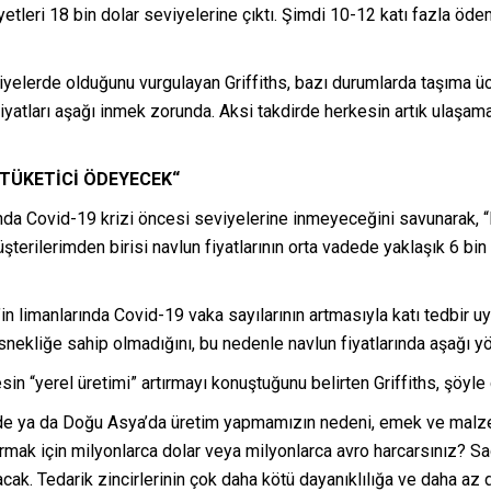
yetleri 18 bin dolar seviyelerine çıktı. Şimdi 10-12 katı fazla ö
yelerde olduğunu vurgulayan Griffiths, bazı durumlarda taşıma ücr
iyatları aşağı inmek zorunda. Aksi takdirde herkesin artık ulaşamadı
 TÜKETİCİ ÖDEYECEK“
anda Covid-19 krizi öncesi seviyelerine inmeyeceğini savunarak, 
şterilerimden birisi navlun fiyatlarının orta vadede yaklaşık 6 bi
’in limanlarında Covid-19 vaka sayılarının artmasıyla katı tedbir u
nekliğe sahip olmadığını, bu nedenle navlun fiyatlarında aşağı yö
sin “yerel üretimi” artırmayı konuştuğunu belirten Griffiths, şöyle
Çin’de ya da Doğu Asya’da üretim yapmamızın nedeni, emek ve malz
rmak için milyonlarca dolar veya milyonlarca avro harcarsınız? S
. Tedarik zincirlerinin çok daha kötü dayanıklılığa ve daha az d