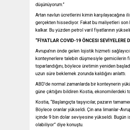
düşünüyorum.”
Artan navlun ücretlerini kimin karşılayacağına ili
gerçekten hissediyor. Fakat bu maliyetleri son k
kalkar. Bu yüzden petrol varil fiyatlarının yüks
“FİYATLAR COVID-19 ÖNCESI SEVİYELERE
Avrupa’nın önde gelen lojistik hizmeti sağlay
konteynerlere talebin düşmesiyle gemicilerin fi
toparlandığını, böylece üretimin yeniden başlad
uzun süre beklemek zorunda kaldığını anlattı.
ABD’de normal zamanlarda bir konteynerin yükün
güne çıktığını bildiren Kostia, ekonomilerdeki t
Kostia, “Başlangıçta taşıyıcılar, pazarın tamame
Böylece oranlar yükseldi. Çin ana limanlar-Avrup
içinde 9 bin dolar seviyesine yükseldi. Bugün i
olabiliyor” diye konuştu.