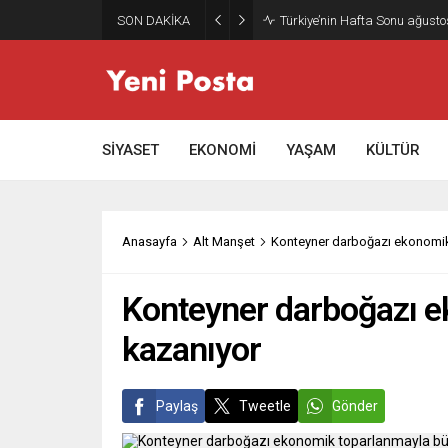
SON DAKİKA
Gazze’nin geleceği: Teknokrati
SİYASET
EKONOMİ
YAŞAM
KÜLTÜR
Anasayfa
Alt Manşet
Konteyner darboğazı ekonomik 
Konteyner darboğazı e
kazanıyor
Paylaş
Tweetle
Gönder