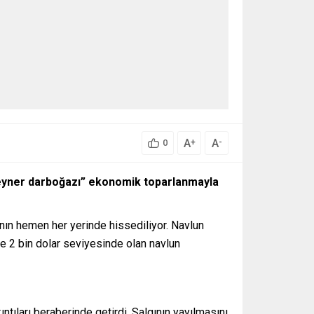
A
A
+
-
0
nteyner darboğazı” ekonomik toparlanmayla
anın hemen her yerinde hissediliyor. Navlun
de 2 bin dolar seviyesinde olan navlun
ntıları beraberinde getirdi. Salgının yayılmasını