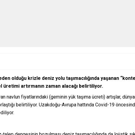
 neden olduğu krizle deniz yolu taşımacılığında yaşanan “ko
 üretimi artırmanın zaman alacağı belirtiliyor.
navlun fiyatlarındaki (geminin yük taşıma ücreti) artışlar, düny
zorlaştığı belirtiliyor. Uzakdoğu-Avrupa hattında Covid-19 öncesin
diliyor.
rz-talep dengesinin bozulması deniz taşımacılığında da lojistik sıkı