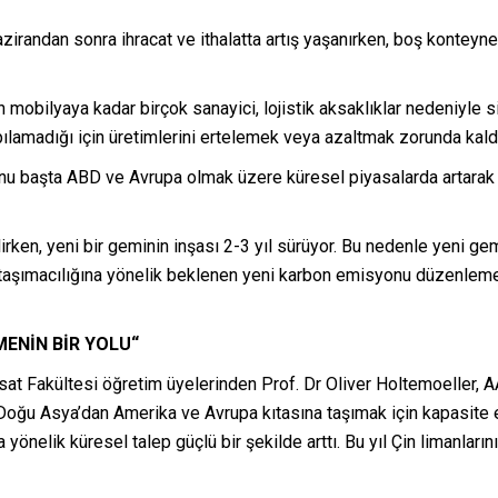
zirandan sonra ihracat ve ithalatta artış yaşanırken, boş konteyne
mobilyaya kadar birçok sanayici, lojistik aksaklıklar nedeniyle 
pılamadığı için üretimlerini ertelemek veya azaltmak zorunda kald
nu başta ABD ve Avrupa olmak üzere küresel piyasalarda artarak 
rken, yeni bir geminin inşası 2-3 yıl sürüyor. Bu nedenle yeni ge
z taşımacılığına yönelik beklenen yeni karbon emisyonu düzenlemele
ENİN BİR YOLU“
sat Fakültesi öğretim üyelerinden Prof. Dr Oliver Holtemoeller, 
e Doğu Asya’dan Amerika ve Avrupa kıtasına taşımak için kapasite e
 yönelik küresel talep güçlü bir şekilde arttı. Bu yıl Çin limanları