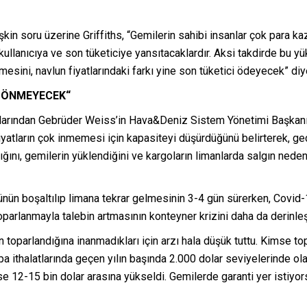
şkin soru üzerine Griffiths, “Gemilerin sahibi insanlar çok para kaza
ullanıcıya ve son tüketiciye yansıtacaklardır. Aksi takdirde bu yük
elmesini, navlun fiyatlarındaki farkı yine son tüketici ödeyecek” di
 DÖNMEYECEK“
ıcılarından Gebrüder Weiss’in Hava&Deniz Sistem Yönetimi Başkanı
yatların çok inmemesi için kapasiteyi düşürdüğünü belirterek, geçe
ığını, gemilerin yüklendiğini ve kargoların limanlarda salgın ned
ün boşaltılıp limana tekrar gelmesinin 3-4 gün sürerken, Covid-
oparlanmayla talebin artmasının konteyner krizini daha da derinleşt
n toparlandığına inanmadıkları için arzı hala düşük tuttu. Kimse t
a ithalatlarında geçen yılın başında 2.000 dolar seviyelerinde olan
se 12-15 bin dolar arasına yükseldi. Gemilerde garanti yer istiyo