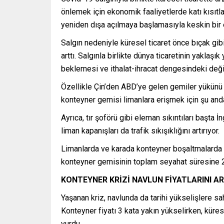
önlemek için ekonomik faaliyetlerde katı kısıtla
yeniden dışa açılmaya başlamasıyla keskin bir
Salgın nedeniyle küresel ticaret önce bıçak gib
arttı. Salgınla birlikte dünya ticaretinin yakla
beklemesi ve ithalat-ihracat dengesindeki deği
Özellikle Çin’den ABD’ye gelen gemiler yükünü 
konteyner gemisi limanlara erişmek için şu anda
Ayrıca, tır şoförü gibi eleman sıkıntıları başt
liman kapanışları da trafik sıkışıklığını artırıyor.
Limanlarda ve karada konteyner boşaltmalarda g
konteyner gemisinin toplam seyahat süresine 2
KONTEYNER KRİZİ NAVLUN FİYATLARINI AR
Yaşanan kriz, navlunda da tarihi yükselişlere sa
Konteyner fiyatı 3 kata yakın yükselirken, kürese
vurdu.