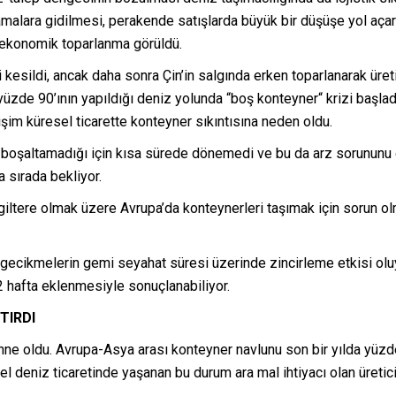
malara gidilmesi, perakende satışlarda büyük bir düşüşe yol açarke
 ekonomik toparlanma görüldü.
i kesildi, ancak daha sonra Çin’in salgında erken toparlanarak üre
şık yüzde 90’ının yapıldığı deniz yolunda “boş konteyner“ krizi başl
şim küresel ticarette konteyner sıkıntısına neden oldu.
boşaltamadığı için kısa sürede dönemedi ve bu da arz sorununu d
 sırada bekliyor.
a İngiltere olmak üzere Avrupa’da konteynerleri taşımak için soru
ecikmelerin gemi seyahat süresi üzerinde zincirleme etkisi oluyo
 hafta eklenmesiyle sonuçlanabiliyor.
TIRDI
hne oldu. Avrupa-Asya arası konteyner navlunu son bir yılda yüzde 
l deniz ticaretinde yaşanan bu durum ara mal ihtiyacı olan üreticiy