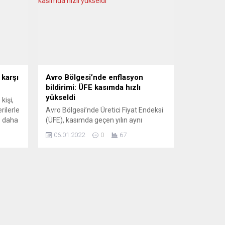
 karşı
Avro Bölgesi’nde enflasyon
bildirimi: ÜFE kasımda hızlı
yükseldi
kişi,
rilerle
Avro Bölgesi’nde Üretici Fiyat Endeksi
z daha
(ÜFE), kasımda geçen yılın aynı
 göre,
dönemine göre yüzde 23,7 arttı.
06.01.2022
0
67
Avrupa İstatistik Ofisi (Eurostat),
Avrupa Birliği (AB) ve Avro Bölgesi’nin
kasım ayı ÜFE verilerini yayımladı.
ilerde
Buna göre, AB’de ÜFE, kasımda bir
önceki aya kıyasla yüzde 2, geçen yılın
ı
aynı dönemine göre de yüzde 23,7...