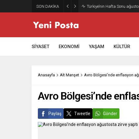
SON DAKİKA
Türkiye’nin Hafta Sonu ağusto
SİYASET
EKONOMİ
YAŞAM
KÜLTÜR
Anasayfa
Alt Manşet
Avro Bölgesi’nde enflasyon ağu
Avro Bölgesi’nde enfla
Paylaş
Tweetle
Gönder