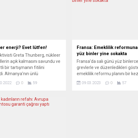
er enerji? Evet lütfen!
Fransa: Emeklilik reformuna
yüz binler yine sokakta
aktivisti Greta Thunberg, nükleer
llerin açık kalmasını savundu ve
Fransa’da salı günü yüz binlerce 
li bir tartışmanın fitilini
grevlerle ve düzenledikleri göste
di. Almanya’nın ünlü
emeklilik reformu planını bir ke
hberger TV programında
protesto etti. Resmi makamlara
0.2022
0
59
09.03.2023
0
57
zırda çalışıyorlarsa, onları
ülke genelinde 1,3 milyon kişi
p kömüre dönmenin bir hata
sokaklara döküldü. Şehiriçi ve
ını düşünüyorum” diye konuşan
şehirlerarası trenler iptal edildi,
rg’in açıklamaları Avrupa
öğretmenler iş bıraktı ve rafiner
ında farklı tepkilere yol açtı.
üretim durdu. Peki bu iş nereye
KFURTER RUNDSCHAU
varacak? SLATE (Fransa) Hayat
nya) GRETA YANLIŞ YOLDA
durdurmak...
urter Rundschau, Thunberg’in
...