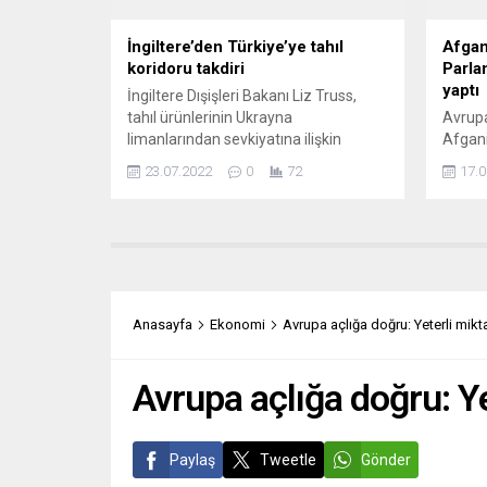
İngiltere’den Türkiye’ye tahıl
Afgan
koridoru takdiri
Parla
yaptı
İngiltere Dışişleri Bakanı Liz Truss,
tahıl ürünlerinin Ukrayna
Avrup
limanlarından sevkiyatına ilişkin
Afgani
anlaşmanın sağlanmasında
çocukl
23.07.2022
0
72
17.0
Türkiye’nin rolünden övgüyle bahsetti.
garant
İngiliz Dışişleri Bakanlığından yapılan
Kadın H
yazılı açıklamada Truss, “Ukrayna’nın
Komite
tahılının uluslararası gıda pazarlarına
yaptığ
ulaştırılması son derece önemlidir. Bu
kadınl
anlaşmanın sağlanmasındaki çabaları
güvenl
için Türkiye’yi ve Birleşmiş Milletler
temel 
Anasayfa
Ekonomi
Avrupa açlığa doğru: Yeterli mik
Genel Sekreteri’ni alkışlıyoruz”
belirti
ifadelerini kullandı. İngiltere ve
geçirm
müttefiklerinin...
çocukla
Avrupa açlığa doğru: Y
Paylaş
Tweetle
Gönder