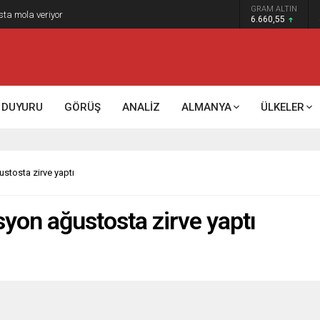
GRAM ALTIN
sta mola veriyor
6.660,55
DUYURU
GÖRÜŞ
ANALİZ
ALMANYA
ÜLKELER
stosta zirve yaptı
syon ağustosta zirve yaptı