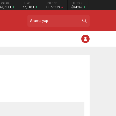
DOLAR
EURO
BIST 100
BITCOIN
47,7111
55,1881
13.779,39
$64949