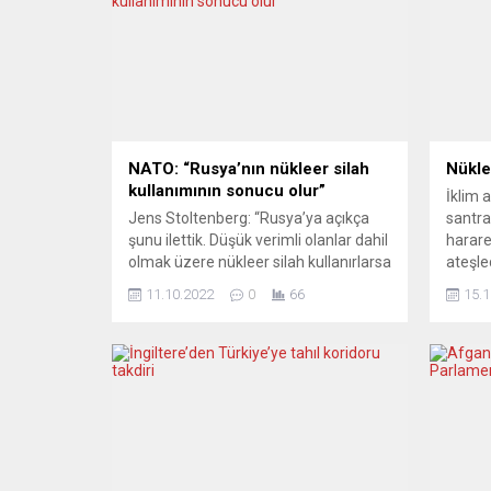
NATO: “Rusya’nın nükleer silah
Nükle
kullanımının sonucu olur”
İklim 
Jens Stoltenberg: “Rusya’ya açıkça
santra
şunu ilettik. Düşük verimli olanlar dahil
hararet
olmak üzere nükleer silah kullanırlarsa
ateşle
bunun sonuçları olacaktır.” NATO
Maisc
11.10.2022
0
66
15.1
Genel Sekreteri Jens Stoltenberg,
“Haliha
Rusya’nın örtülü nükleer tehditlerde
kapatı
bulunduğunu belirterek düşük verimli
olacağ
olsa bile nükleer silah kullanımının
Thunbe
sonucu olacağını söyledi. Stoltenberg,
medyas
yarın başlayacak iki günlük NATO
FRAN
Savunma Bakanları Toplantısı
(Alma
öncesinde basın...
Frankf
talebini