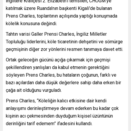
İngiltere Kraliçesi 2. Elizabeth’i temsilen, CHOGM’ye
katılmak üzere Ruanda’nın başkenti Kigali’de bulanan
Prens Charles, toplantının açılışında yaptığı konuşmada
kölelik konusuna değindi.
Tahtın varisi Galler Prensi Charles, İngiliz Milletler
Topluluğu liderlerini, köle ticaretinin dehşetini ve sömürge
geçmişinin diğer zor yönlerini resmen tanımaya davet etti.
Ortak geleceğin gücünü açığa çıkarmak için geçmişi
şekillendiren yanlışları da kabul etmenin gerektiğini
söyleyen Prens Charles, bu hataların çoğunun, farklı ve
bazı açılardan daha düşük değerlere sahip daha erken bir
çağa ait olduğunu vurguladı.
Prens Charles, “Köleliğin kalıcı etkisine dair kendi
anlayışımı derinleştirmeye devam ederken bu kadar çok
kişinin acı çekmesinden duyduğum kişisel üzüntünün
derinliğini tarif edemem” ifadesini kullandı.