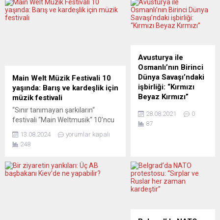
Avusturya ile
Osmanlı’nın Birinci
Dünya Savaşı’ndaki
Main Welt Müzik Festivali 10
işbirliği: “Kırmızı
yaşında: Barış ve kardeşlik için
Beyaz Kırmızı”
müzik festivali
İsmail Tosun Saral,
“Sınır tanımayan şarkıların“
28.08.2021
0
yıllar içinde özellikle
festivali “Main Weltmusik“ 10’ncu
87
dönemin gazetelerini
yılını, “Dünya Barış Günü“nde
13.08.2024
yorumlar kapalı
araştırarak derlediği
kutlayacak. Almanya’nın
248
yazılarla, Birinci Dünya
Offenbach kentinde
Savaşı’ndaki
gerçekleştirilecek iki günlük
Habsburg-Osmanlı
festivale birçok ülkeden
işbirliğini gündeme
müzisyenler, müzik ve dans
getirdi. Kitap, pek
grupları, “barış içinde, kardeşçe bir
işlenmemiş bir alanda
yaşam“ hedefiyle katılıyor. Çok
genç araştırmacılara
yönlü sanatçı Hasan Yükselir’in
yeni kapılar açmayı
Genel Sanat Yönetmenliğini