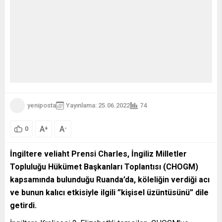
yeniposta
Yayınlama: 25.06.2022
74
A
A
+
-
0
İngiltere veliaht Prensi Charles, İngiliz Milletler
Topluluğu Hükümet Başkanları Toplantısı (CHOGM)
kapsamında bulunduğu Ruanda’da, köleliğin verdiği acı
ve bunun kalıcı etkisiyle ilgili ”kişisel üzüntüsünü” dile
getirdi.