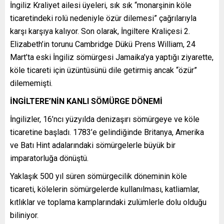
İngiliz Kraliyet ailesi üyeleri, sık sık “monarşinin köle
ticaretindeki rolü nedeniyle özür dilemesi” çağrılarıyla
karşı karşıya kalıyor. Son olarak, İngiltere Kraliçesi 2.
Elizabeth’in torunu Cambridge Dükü Prens William, 24
Mart’ta eski İngiliz sömürgesi Jamaika’ya yaptığı ziyarette,
köle ticareti için üzüntüsünü dile getirmiş ancak “özür”
dilememişti.
İNGİLTERE’NİN KANLI SÖMÜRGE DÖNEMİ
İngilizler, 16’ncı yüzyılda denizaşırı sömürgeye ve köle
ticaretine başladı. 1783’e gelindiğinde Britanya, Amerika
ve Batı Hint adalarındaki sömürgelerle büyük bir
imparatorluğa dönüştü.
Yaklaşık 500 yıl süren sömürgecilik döneminin köle
ticareti, kölelerin sömürgelerde kullanılması, katliamlar,
kıtlıklar ve toplama kamplarındaki zulümlerle dolu olduğu
biliniyor.