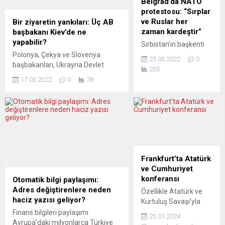
Belgrad’da NATO
hedefliyor. Viyana’da
yaptığı festival bünyesindeki özel
protestosu: “Sırplar
ve Türkçe yayımlanan
barış projesi “İzmir’den Pireye:
ve Ruslar her
Bir ziyaretin yankıları: Üç AB
bir kitap, üzerinde çok
Rembetiko“da...
zaman kardeştir”
başbakanı Kiev’de ne
fazla çalışılmamış bir
yapabilir?
Sırbistan’ın başkenti
konuyu tekrar
Belgrad’da, NATO’nun
Polonya, Çekya ve Slovenya
gündeme getirdi.
25.03.2022
0
Yugoslavya’yı
başbakanları, Ukrayna Devlet
“Kırmızı Beyaz Kırmızı”
255
bombalamasının
Başkanı Zelenskiy’e dayanışma ve
başlıklı kitabın yazarı...
17.03.2022
0
78
23’üncü yılında NATO
desteklerini sunmak için salı günü
karşıtı eylem
trenle Kiev’e gitti. Resmi bir AB
düzenledi.
görevi çerçevesinde
Sırbistan’ın
gerçekleşmese de ziyaretin
başkentinde
Brüksel ve Birleşmiş Milletler’le
düzenlenen protesto,
birlikte koordine edildiği söyleniyor.
NATO’nun 1999’da
Zelenskiy güçlü bir işaretten
hava saldırılarıyla
bahsetti. Avrupa basını durumu
Frankfurt’ta Atatürk
vurulan Genelkurmay
farklı değerlendiriyor. ECHO24
ve Cumhuriyet
binasının önünde
(Çek Cumhuriyeti) AB’NİN...
konferansı
Otomatik bilgi paylaşımı:
yapıldı. Sırbistan
Adres değiştirenlere neden
Özellikle Atatürk ve
bayrakları açılan
haciz yazısı geliyor?
Kurtuluş Savaşı’yla
protestoda “Kırım
ilgili kitapları ve
Finans bilgileri paylaşımı
Rusya’dır; Kosova
25.01.2024
televizyon yayınları
Avrupa’daki milyonlarca Türkiye
Sırbistan’dır”, “Sırplar