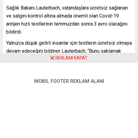
Sağlık Bakanı Lauterbach, vatandaşlara ücretsiz sağlanan
ve salgını kontrol altına almada önemli olan Covid-19
antijen hızlı testlerinin temmuzdan sonra 3 avro olacağını
bildirdi.
Yalnızca düşük gelirli insanlar için testlerin ücretsiz olmaya
devam edeceğini bildiren Lauterbach, “Bunu saklamak
REKLAMI KAPAT
istemiyorum, herkes için ücretsiz vatandaşlık testlerine
devam etmek isterdim. Ne yazık ki, sonbaharda bizi
bekleyen dar bütçe durumunda bunu karşılayamayız”
MOBİL FOOTER REKLAM ALANI
ifadesini kullandı.
Öte yandan, Lauterbach, 15 Haziran’da sonbaharda başka
bir şiddetli Covid-19 dalgası konusunda uyarıda
bulunmuştu.
YENİ POSTA – BERLİN
FOTO:
AA