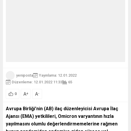
yeniposta
Yayınlama: 12.01.2022
Düzenleme: 12.01.2022 11:33
65
A
A
+
-
0
Avrupa Birliği
’nin (AB) ilaç düzenleyicisi Avrupa İlaç
Ajansı (EMA) yetkilileri, Omicron varyantının hızla
yayılmasını olumlu değerlendirmemelerine rağmen