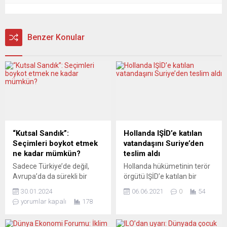
Benzer Konular
“Kutsal Sandık”:
Hollanda IŞİD’e katılan
Seçimleri boykot etmek
vatandaşını Suriye’den
ne kadar mümkün?
teslim aldı
Sadece Türkiye’de değil,
Hollanda hükümetinin terör
Avrupa’da da sürekli bir
örgütü IŞİD’e katılan bir
“seçim sath-ı maili” üretilmiş
vatandaşı ve üç çocuğu
30.01.2024
06.06.2021
0
54
bulunuyor. Demokrasinin tek
ülkeye geri getirmek üzere
yorumlar kapalı
178
göstergesi ve yegâne
Suriye’ye gönderdiği heyet,
meşruiyet kaynağı sandık
grubu teslim aldı. Kamu