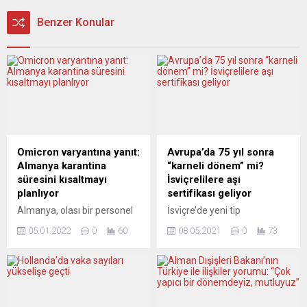
Benzer Konular
Omicron varyantına yanıt:
Avrupa’da 75 yıl sonra
Almanya karantina
“karneli dönem” mi?
süresini kısaltmayı
İsviçrelilere aşı
planlıyor
sertifikası geliyor
Almanya, olası bir personel
İsviçre’de yeni tip
krizini önlemek ve beklenen
koronavirüs (Covid-19) aşısı
05.01.2022
0
60
08.05.2021
0
73
Omicron dalgasıyla başa
yaptıranlar, test sonucu
çıkmak için Covid-19
negatif çıkanlar ve virüse
karantina kurallarında
yakalanıp iyileşenler için
değişiklik yapmayı
geçerli olacak Covid-19
düşünüyor. Kamu yayıncısı
sertifikasının haziran sonu
ARD’deki habere göre,
itibariyle yürürlüğe gireceği