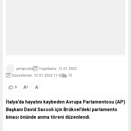
yeniposta
Yayınlama: 12.01.2022
Düzenleme: 12.01.2022 11:42
75
A
A
+
-
0
İtalya’da hayatını kaybeden Avrupa Parlamentosu (AP)
Başkanı David Sassoli için Brüksel’deki parlamento
binası önünde anma töreni düzenlendi.