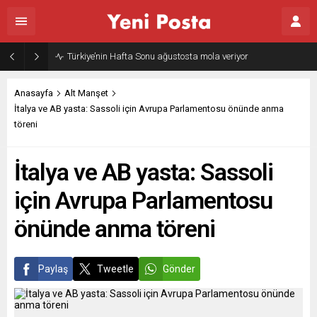
Gazze’nin geleceği: Teknokratik kontrol mü, kolonializm mi?
Anasayfa
Alt Manşet
İtalya ve AB yasta: Sassoli için Avrupa Parlamentosu önünde anma
töreni
İtalya ve AB yasta: Sassoli
için Avrupa Parlamentosu
önünde anma töreni
Paylaş
Tweetle
Gönder