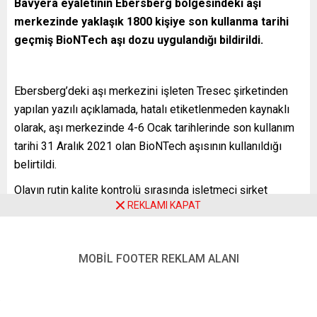
Bavyera eyaletinin Ebersberg bölgesindeki aşı
merkezinde yaklaşık 1800 kişiye son kullanma tarihi
geçmiş BioNTech aşı dozu uygulandığı bildirildi.
Ebersberg’deki aşı merkezini işleten Tresec şirketinden
yapılan yazılı açıklamada, hatalı etiketlenmeden kaynaklı
olarak, aşı merkezinde 4-6 Ocak tarihlerinde son kullanım
tarihi 31 Aralık 2021 olan BioNTech aşısının kullanıldığı
belirtildi.
Olayın rutin kalite kontrolü sırasında işletmeci şirket
REKLAMI KAPAT
tarafından fark edildiği ve Ebersberg bölge yönetimine
bildirildiği aktarılan açıklamada, ilgili vatandaşların da
bilgilendirildiği ifade edildi.
MOBİL FOOTER REKLAM ALANI
Açıklamada aşının, uygulanan kişilerin sağlığına olumsuz
etkilerinin beklenmediği belirtilerek ilgili kişilerin aşı
merkezinde ücretsiz antikor ölçümü yapabileceği ve