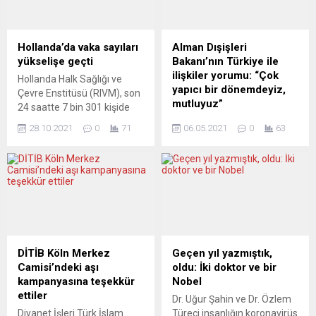
Omicron varyantının kuluçka
bildirildi. İsviçre Federal Halk
süresinin daha kısa olması
Sağlığı Dairesi’nden (FOPH)
ve daha hafif hastalığa
yapılan yazılı açıklamada,
Hollanda’da vaka sayıları
Alman Dışişleri
neden olduğu için enfekte
Covid-19 sertifikasının
yükselişe geçti
Bakanı’nın Türkiye ile
kişiler ve yakın temasların
Federal Bilgi Teknolojisi
ilişkiler yorumu: “Çok
Hollanda Halk Sağlığı ve
karantina süreleri
Dairesi (FOITT) tarafından
yapıcı bir dönemdeyiz,
Çevre Enstitüsü (RIVM), son
kısaltılabilir. Daha kısa
tavsiye edildiği belirtildi.
mutluyuz”
24 saatte 7 bin 301 kişide
karantina...
Açıklamada, “sahteciliğe
koronavirüs (Covid-19)
Federal Almanya Dışişleri
karşı korumalı”...
28.10.2021
0
71
06.05.2021
0
63
tespit edildiği açıkladı.
Bakanı Heiko Maas, Türki
RIVM’in açıklamasında, ülke
Dışişleri Bakanı Mevlut
genelinde son 24 saatte
Çavuşoğlu ile görüşmesini
belirlenen 7 bin 301 Covid-
değerlendirirken, Türkiye’nin
19 vakasının, dünkü vaka
Avrupa Birliği (AB) ile
sayısından 1526 fazla
ilişkilerinde Almanya’nın her
olduğu aktarıldı. Günlük
zaman yapıcı diyaloğu
vaka sayılarının son
savunduğunu hatırlattı ve
haftalarda artışa geçtiği
“Şu anda çok yapıcı bir
DİTİB Köln Merkez
Geçen yıl yazmıştık,
belirtilen açıklamada, bu
dönemde olduğumuz için
Camisi’ndeki aşı
oldu: İki doktor ve bir
sayının...
son derece mutluyuz” dedi.
kampanyasına teşekkür
Nobel
Alman Dışişleri Bakanı
ettiler
Dr. Uğur Şahin ve Dr. Özlem
Maas, Türkiye Dışişleri
Diyanet İşleri Türk İslam
Türeci insanlığın koronavirüs