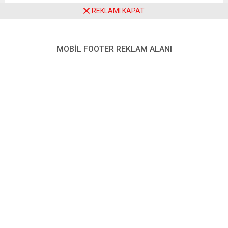
Olayda ayrıca 9 kişinin yaralandığı ve durumu ciddi olan 8
REKLAMI KAPAT
kişinin hastanelerde tedavi altına alındığı kaydedildi.
Eylüldeki yeni eğitim yılında hizmete girmesi planlanan
MOBİL FOOTER REKLAM ALANI
ilkokul ve anaokulu binasının yıkılan bölümünün iskelelerle
çevrili olduğu aktarıldı. Binanın neden çöktüğüne ilişkin
henüz bilgi bulunmuyor.
Yeni Posta – BRÜKSEL
FOTO: AA
Benzer Konular