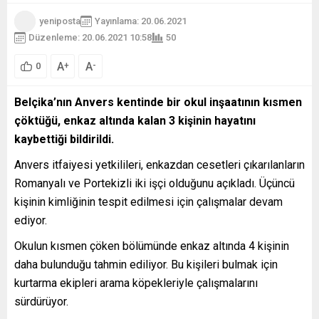
yeniposta
Yayınlama: 20.06.2021
Düzenleme: 20.06.2021 10:58
50
A
A
+
-
0
Belçika’nın Anvers kentinde bir okul inşaatının kısmen
çöktüğü, enkaz altında kalan 3 kişinin hayatını
kaybettiği bildirildi.
Anvers itfaiyesi yetkilileri, enkazdan cesetleri çıkarılanların
Romanyalı ve Portekizli iki işçi olduğunu açıkladı. Üçüncü
kişinin kimliğinin tespit edilmesi için çalışmalar devam
ediyor.
Okulun kısmen çöken bölümünde enkaz altında 4 kişinin
daha bulunduğu tahmin ediliyor. Bu kişileri bulmak için
kurtarma ekipleri arama köpekleriyle çalışmalarını
sürdürüyor.