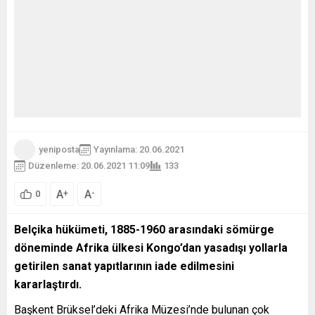
yeniposta
Yayınlama: 20.06.2021
Düzenleme: 20.06.2021 11:09
133
A
A
+
-
0
Belçika hükümeti, 1885-1960 arasındaki sömürge
döneminde Afrika ülkesi Kongo’dan yasadışı yollarla
getirilen sanat yapıtlarının iade edilmesini
kararlaştırdı.
Başkent Brüksel’deki Afrika Müzesi’nde bulunan çok