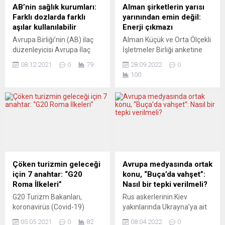
AB’nin sağlık kurumları:
Alman şirketlerin yarısı
Farklı dozlarda farklı
yarınından emin değil:
aşılar kullanılabilir
Enerji çıkmazı
Avrupa Birliği’nin (AB) ilaç
Alman Küçük ve Orta Ölçekli
düzenleyicisi Avrupa İlaç
İşletmeler Birliği anketine
Ajansı (EMA) ve Avrupa
göre, ülkede şirketlerin
08.12.2021
0
79
28.09.2022
0
Hastalık Önleme ve Kontrol
yüzde 52’si yüksek enerji
100
Merkezi (ECDC),
fiyatları nedeniyle ekonomik
koronavirüse (Covid-19)
varlıklarını tehdit altında
karşı yapılan aşılamalar
hissediyor Federal
sırasında ilk ve ikinci
Almanya’da yüksek enerji
dozlarda farklı aşıların
fiyatlarına yönelik endişeler
kullanılabileceğini, üçüncü
artarken, bu ay geçen aya
dozda da yine farklı bir
göre daha fazla sayıda
aşının yapılabileceğini
Alman şirketinin ekonomik
bildirdi. EMA ve ECDC’nin
varlığının tehdit altında
Çöken turizmin geleceği
Avrupa medyasında ortak
ortak açıklamasında, Avrupa
olduğu kaydedildi. Alman
için 7 anahtar: “G20
konu, “Buça’da vahşet”:
genelinde artan Kovid-19
Küçük ve Orta...
Roma İlkeleri”
Nasıl bir tepki verilmeli?
vakalarına...
G20 Turizm Bakanları,
Rus askerlerinin Kiev
koronavirüs (Covid-19)
yakınlarında Ukrayna’ya ait
salgınında tam bir çöküş
pek çok bölgeden
05.05.2021
0
82
08.04.2022
0