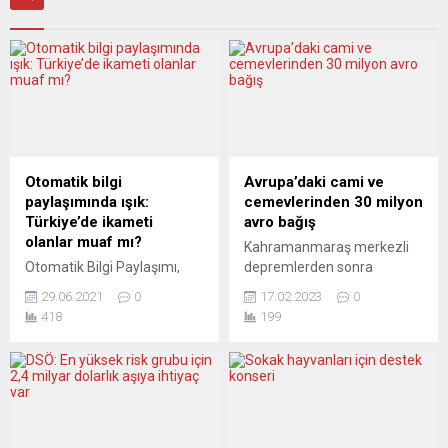
Otomatik bilgi
Avrupa’daki cami ve
paylaşımında ışık:
cemevlerinden 30 milyon
Türkiye’de ikameti
avro bağış
olanlar muaf mı?
Kahramanmaraş merkezli
Otomatik Bilgi Paylaşımı,
depremlerden sonra
Türkiye’nin de
Avrupa’daki Türkiye kökenli
29.06.2021
0
17.02.2023
0
onaylamasıyla yürürlükte.
dini kuruluşlar da yardım
418
199
Hollanda’da ne olacak?
kampanyaları başlattı. Cami
Hollanda’da yaşayan ama
ve cemevlerinde toplanan
Türkiye’de mal varlığı
bağışlar 30 milyon euroyu
olanların durumu nasıl
buldu. Almanya genelinde
değerlendirilecek? Hukuken
980 cami derneğinin çatı
kimler ve hangi mal varlığı
yapılanması olan Diyanet
değerleri bu düzenleme
İşleri Türk İslam Birliği