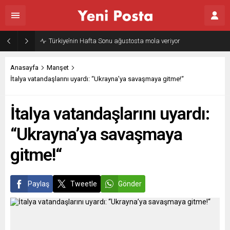
Türkiye’nin Hafta Sonu ağustosta mola veriyor
Anasayfa
Manşet
İtalya vatandaşlarını uyardı: “Ukrayna’ya savaşmaya gitme!“
İtalya vatandaşlarını uyardı:
“Ukrayna’ya savaşmaya
gitme!“
Paylaş
Tweetle
Gönder