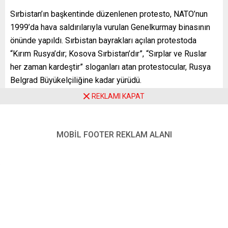
Sırbistan’ın başkentinde düzenlenen protesto, NATO’nun
1999’da hava saldırılarıyla vurulan Genelkurmay binasının
önünde yapıldı. Sırbistan bayrakları açılan protestoda
“Kırım Rusya’dır; Kosova Sırbistan’dır”, “Sırplar ve Ruslar
her zaman kardeştir” sloganları atan protestocular, Rusya
Belgrad Büyükelçiliğine kadar yürüdü.
REKLAMI KAPAT
NATO’NUN ESKİ YUGOSLAVYA HAREK
Â
TI
Kosova’daki sivillere uygulanan baskı ve katliamlara son
verilmesi amacıyla bazı stratejik hedeflere yönelik
MOBİL FOOTER REKLAM ALANI
başlatılan Müttefik Güç Harekatı’nda, İnsan Hakları İzleme
Örgütüne göre 489 ila 528 sivil öldürüldü.
Yaklaşık 3 ay süren harekat sonucu Sırp güçleri, Kosova
topraklarından çekilmeyi kabul ederken 1998-1999’da
yaşanan Kosova Savaşı’nda 8 binden fazlası Arnavut
olmak üzere 10 binden fazla Kosovalı hayatını kaybetti.