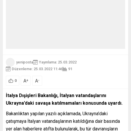
yeniposta
Yayınlama: 25.03.2022
Düzenleme: 25.03.2022 11:46
91
A
A
+
-
0
İtalya Dışişleri Bakanlığı, İtalyan vatandaşlarını
Ukrayna’daki savaşa katılmamaları konusunda uyardı.
Bakanlıktan yapılan yazılı açıklamada, Ukrayna’daki
çatışmaya İtalyan vatandaşlarının katıldığına dair basında
yer alan haberlere atıfta bulunularak, bu tür davranışların