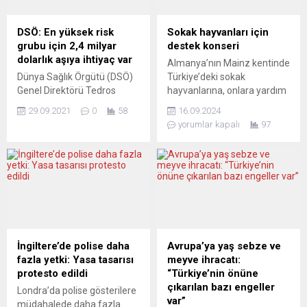
kapmasında giriyor?
(DİTİB) tarafından
Demokrat Haber Hollanda
düzenlenen yardım
DSÖ: En yüksek risk
Sokak hayvanları için
haber sitesinde Avukat
kampanyalarında şimdiye
grubu için 2,4 milyar
destek konseri
Cemre Dirik kısa bir döküm
kadar 25 milyon avroya
dolarlık aşıya ihtiyaç var
Almanya’nın Mainz kentinde
verdi. Burada, insanlarımızı
yakın bağış toplandığı
Dünya Sağlık Örgütü (DSÖ)
Türkiye’deki sokak
çıkmazdan kurtarabilecek
bildirildi. İslam...
Genel Direktörü Tedros
hayvanlarına, onlara yardım
bir çözüm noktası...
Adhanom Ghebreyesus,
eden gönüllülere ve
29.09.2021
0
58
16.09.2024
yeni tip koronavirüs (Covid-
derneklere destek hedefiyle
yorumlar kapalı
97
19) salgınında dünya
kurulan “Animalist – Animal
genelinde en yüksek risk
Help Foundation Istanbul”
grubunda olanlar için 2,4
derneği, “Yaşam için müzik!“
milyar dolarlık aşıya ihtiyaç
sloganıyla bir destek konseri
duyulduğunu bildirdi. Dünya
düzenliyor.Mainz’da 21 Eylül
Ticaret Örgütü (DTÖ) 2021
Cumartesi günü
Genel Forumu’nun açılışında
gerçekleştirilecek konserde
konuşan Ghebreyesus,
Almanya’da son yıllarda
halen dünya genelinde
adından çokça sözedilen
İngiltere’de polise daha
Avrupa’ya yaş sebze ve
sağlık çalışanları, yaşlılar,
“Türkçe sözlü, batı
fazla yetki: Yasa tasarısı
meyve ihracatı:
kronik rahatsızlıkları
enstrümanlı ve orient
protesto edildi
“Türkiye’nin önüne
bulunanlar ve diğer...
melodili” müzik...
çıkarılan bazı engeller
Londra’da polise gösterilere
var”
müdahalede daha fazla