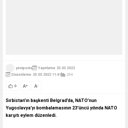
yeniposta
Yayınlama: 25.03.2022
Düzenleme: 25.03.2022 11:41
254
A
A
+
-
0
Sırbistan’ın başkenti Belgrad’da, NATO’nun
Yugoslavya’yı bombalamasının 23’üncü yılında NATO
karşıtı eylem düzenledi.