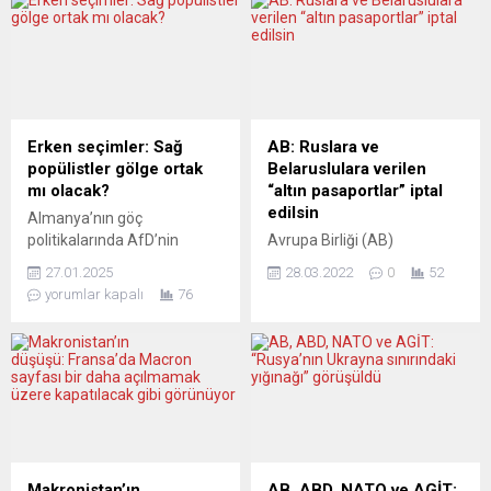
Erken seçimler: Sağ
AB: Ruslara ve
popülistler gölge ortak
Belaruslulara verilen
mı olacak?
“altın pasaportlar” iptal
edilsin
Almanya’nın göç
politikalarında AfD’nin
Avrupa Birliği (AB)
gölgesi endişe yaratırken,
Komisyonu, üye ülkeler
27.01.2025
28.03.2022
0
52
“güvenlik duvarı” çatırdıyor
tarafından yatırım karşılığı
yorumlar kapalı
76
mu? Almanya, 23 Şubat’taki
vatandaşlık uygulaması
erken seçimlere doğru
kapsamında bazı Rusya ve
yaklaşırken, göç ve iltica
Belarus vatandaşlarına
yasalarının sertleştirilmesi
verilen “altın pasaportların”
için aşırı sağcı Almanya için
geri alınmasını talep etti.
Alternatif (AfD) ile iş birliği
AB Komisyonu, üye ülkelerin
ihtimali, ülkenin demokratik
bazılarında bulunan ve “altın
ilkelerini zorluyor mu?
pasaport” olarak bilinen
Hıristiyan Demokrat Birlik
yatırım karşılığı vatandaşlık
Makronistan’ın
AB, ABD, NATO ve AGİT: