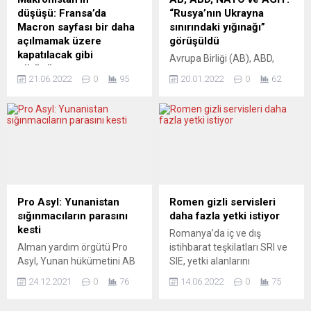
(CDU) ve Hıristiyan Sosyal
uygulamasının
düşüşü: Fransa’da
“Rusya’nın Ukrayna
Birlik (CSU) partilerinin bu...
sonlandırılması tavsiyesinde
Macron sayfası bir daha
sınırındaki yığınağı”
bulundu. AB Komisyonunun
açılmamak üzere
görüşüldü
hazırladığı tavsiye kararında,
kapatılacak gibi
Avrupa Birliği (AB), ABD,
AB’nin yaptırım...
görünüyor
NATO ve Avrupa Güvenlik ve
21.06.2022
0
95
20.01.2022
0
62
Prof. Dr. M. Şehmus Güzel’e
İşbirliği Teşkilatı (AGİT)
göre gelinen nokta: “Fransa,
dönem başkanlığı arasında
tansiyonu yüksek olmaya
Rusya’nın Ukrayna
aday istikrarsız bir döneme
sınırındaki tahkimatı ve
giriyor. Makronistan yamalı
Avrupa güvenliği konusunda
bohça yapısının dağılması
ilk kez dörtlü koordinasyon
sonucu kendini terk edilmiş
görüşmesi yapıldı. Dörtlü
bulabilir. Siyaset bilimi
telefon görüşmesinde ABD
açısından da Fransız
Dışişleri Bakanı Anthony
Pro Asyl: Yunanistan
Romen gizli servisleri
siyasetinin önemi artıyor.”
Blinken, AB Dış İlişkiler ve
sığınmacıların parasını
daha fazla yetki istiyor
Kararı siz verin lütfen, işte
Güvenlik Politikası Yüksek
kesti
Romanya’da iç ve dış
21 Haziran 2022 sabahında,
Temsilcisi Josep Borrell,
Alman yardım örgütü Pro
istihbarat teşkilatları SRI ve
Makronistan’ın hali:
NATO Genel...
Asyl, Yunan hükümetini AB
SIE, yetki alanlarını
2017’deki milletvekili
fonlarından sığınmacılar için
genişletmek istiyor. İki
seçimlerinde tek...
24.12.2021
0
76
14.06.2022
0
75
ayrılan nakit ödemeleri
kurum tarafından sunulan
durdurmak ve sığınmacıları
ve basına sızan yasa