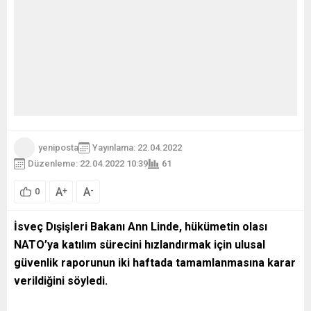
yeniposta
Yayınlama: 22.04.2022
Düzenleme: 22.04.2022 10:39
61
A
A
+
-
0
İsveç Dışişleri Bakanı Ann Linde, hükümetin olası
NATO’ya katılım sürecini hızlandırmak için ulusal
güvenlik raporunun iki haftada tamamlanmasına karar
verildiğini söyledi.