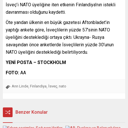
İsveç’i NATO üyeliğine iten etkenin Finlandiya’nın istekli
davranması olduğunu kaydetti.
Öte yandan ülkenin en büyük gazetesi Aftonbladet’in
yaptığı ankete göre, İsveçlilerin yüzde 57’sinin NATO
üyeliğini desteklediği ortaya çıktı. Ukrayna- Rusya
savaşından önce anketlerde İsveçlilerin yüzde 30’unun
NATO üyeliğini desteklediği belirtiliyordu.
YENİ POSTA – STOCKHOLM
FOTO:
AA
Ann Linde
Finlandiya
İsveç
nato
,
,
,
Benzer Konular