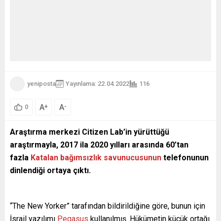
yeniposta
Yayınlama: 22.04.2022
116
A
A
+
-
0
Araştırma merkezi Citizen Lab’in yürüttüğü
araştırmayla, 2017 ila 2020 yılları arasında 60’tan
fazla
Katalan bağımsızlık savunucusunun
telefonunun
dinlendiği ortaya çıktı.
“The New Yorker” tarafından bildirildiğine göre, bunun için
İsrail yazılımı
Pegasus
kullanılmış. Hükümetin küçük ortağı