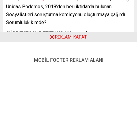
Unidas Podemos, 2018’den beri iktidarda bulunan
Sosyalistleri soruşturma komisyonu oluşturmaya çağırdı.
Sorumluluk kimde?
SÜDDEUTSCHE ZEITUNG (Almanya)
REKLAMI KAPAT
ACİLEN AÇIKLAMA GETİRİLMESİ ZARURİ
Süddeutsche Zeitung’un İspanya muhabiri Karin Janker,
MOBİL FOOTER REKLAM ALANI
AB’de casus yazılımların devletler tarafından kullanılmasını
düzenleyen sağlam bir kanuni temel tesis edilmesi
çağrısında bulunuyor:
“Aksi takdirde, devlet tarafından gelecek saldırılara karşı
da güvence sağlayan temel sivil haklar aşınma tehdidi
altına girer. Katalonya özerk yönetimi hükümet başkanı
Pere Aragones, tazminat yaygarası koparmayıp bunun
yerine İspanyol hükümetinden konuyla ilgili bir açıklama
talep ederse, puan toplar. Böyle bir talep meşrudur. Eski