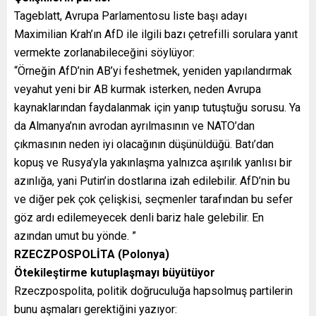
Tageblatt, Avrupa Parlamentosu liste başı adayı
Maximilian Krah’ın AfD ile ilgili bazı çetrefilli sorulara yanıt
vermekte zorlanabileceğini söylüyor:
“Örneğin AfD’nin AB’yi feshetmek, yeniden yapılandırmak
veyahut yeni bir AB kurmak isterken, neden Avrupa
kaynaklarından faydalanmak için yanıp tutuştuğu sorusu. Ya
da Almanya’nın avrodan ayrılmasının ve NATO’dan
çıkmasının neden iyi olacağının düşünüldüğü. Batı’dan
kopuş ve Rusya’yla yakınlaşma yalnızca aşırılık yanlısı bir
azınlığa, yani Putin’in dostlarına izah edilebilir. AfD’nin bu
ve diğer pek çok çelişkisi, seçmenler tarafından bu sefer
göz ardı edilemeyecek denli bariz hale gelebilir. En
azından umut bu yönde. ”
RZECZPOSPOLİTA (Polonya)
Ötekileştirme kutuplaşmayı büyütüyor
Rzeczpospolita, politik doğruculuğa hapsolmuş partilerin
bunu aşmaları gerektiğini yazıyor: