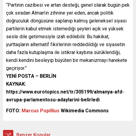
“Partinin cazibesi ve artan desteği, genel olarak bugün pek
çok sıradan Alman’ın zihnine yer eden, ancak politik
doğruculuk döngüsüne saplanıp kalmış geleneksel siyasi
partilerin kabul etmek istemediği şeyleri açık ve yüksek
sesle dile getirmesiyle izah edilebilir. Bu hakikat,
yurttaşların alternatif fikirlerinin reddedildiği ve siyasetin
daha fazla kutuplaşma ile istikrar kaybına sürüklendiği,
kendi kendini besleyip büyüten bir mekanizmayı harekete
geçiriyor.”
YENİ POSTA – BERLİN
KAYNAK:
https://www.eurotopics.net/tr/305199/almanya-afd-
avrupa-parlamentosu-adaylarini-belirledi
FOTO:
Marcus Popillius
Wikimedia Commons
Benzer Konular