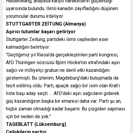
Haldenwang, anayasa karşıtı hareketlerin güçlendiği
uyarısında bulundu. Ilımlı kanadın zayıfladığını düşünen
yorumcular durumu irdeliyor.
STUTTGARTER ZEİTUNG (Almanya)
Aşırıcı tutumlar başarı getiriyor
Stuttgarter Zeitung, partideki ılımlı cepheden eser
kalmadığını belirtiyor:
“Geçtiğimiz yıl Riesa’da gerçekleştirilen parti kongresi,
AfD Thüringen sözcüsü Björn Höcke’nin etrafındaki aşırı
sağcı ve milliyetçi grubun ne denli etki kazandığını
göstermişti. Bu izlenim, Magdeburg’daki buluşmada da
teyit edilmiş oldu. Parti, apaçık sağcı bir isim olan Krah’ı
liste başı aday seçti. … AfD’deki aşırı sağcıların giderek
güç kazandığının başka bir emaresi daha var: Parti şu an,
hiçbir zaman olmadığı kadar başarılı. Bu çizgiden sapması
için bir neden de yok.”
TAGEBLATT (Lüksemburg)
Çelişkilerin partisi