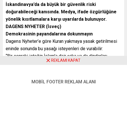
İskandinavya’da da büyük bir güvenlik riski
doğurabileceği kanısında. Medya, ifade özgürlüğüne
yönelik kısıtlamalara karşı uyarılarda bulunuyor.
DAGENS NYHETER (İsveç)
Demokrasinin payandalarına dokunmayın
Dagens Nyheter’e göre Kuran yakmaya yasak getirilmesi
eninde sonunda bu yasağı isteyenleri de vurabilir:
“Bir sonraki isteğin İslam’a dair şaka ya da dindarları
REKLAMI KAPAT
incitecek herhangi bir şey yapmanın yasaklanması olması
gibi büyük bir risk doğuyor. … Kuran yakmayı yasaklarsak,
değişen yalnızca sınırlar olur. Dinlerine hakaret edildiğinde
MOBİL FOOTER REKLAM ALANI
inananların kötü hissetmesi anlaşılır bir şey. Ancak, ileride
belki de bir azınlık grup olarak devlet tahakkümünü
protesto etmek istediklerinde, İsveç demokrasisinin
payandalarından olan ifade özgürlüğüne müteşekkir
kalabilirler.”
JYLLANDS-POSTEN (Danimarka)