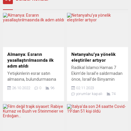
Almanya: Esrarın
Netanyahu’ya yönelik
yasallaştırılmasında ilk
eleştiriler artıyor
adım atıldı
Radikal İslamcı Hamas 7
Yetişkinlerin esrar satın
Ekim’de İsrail’e saldırmadan
almasına, bulundurmasına
önce, İsrail’de Binyamin
ve tüketmesine izin verecek
Netanyahu liderliğindeki
26.10.2022
0
96
02.11.2023
yasal düzenlemeye ilişkin
sağcı ve dinci hükümete
yorumlar kapalı
74
hazırlanan “temel çerçeve”
yönelik büyük protesto
hükümetçe kabul edildi.
gösterileri düzenleniyordu.
Federal Alman hükümetinin,
Ülkeye yönelik genel
esrarla ilgili yasa tasarısının
tehdit karşısında şimdilik bu
yol haritasını belirleyen
protestolar yatışmış
“temel çerçeve”yi kabul
gözüküyor. Fakat bilhassa