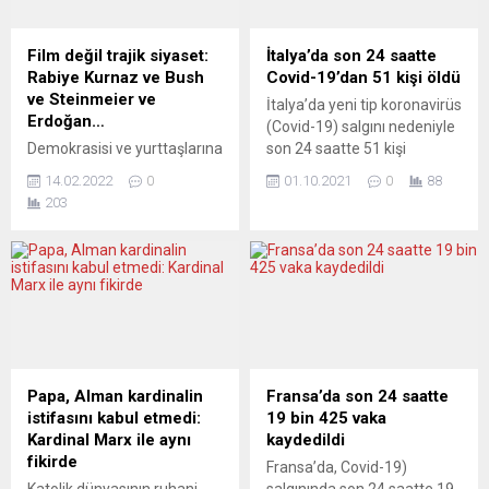
ettiği bildirildi. Temel
da Netanyahu’nun,
çerçeveye göre esrar ve
istihbarat servislerini terör
aktif madde
saldırısı konusunda kendisini
Film değil trajik siyaset:
İtalya’da son 24 saatte
tetrahidrokanabinol (THC),
uyarmamakla suçlamasına
Rabiye Kurnaz ve Bush
Covid-19’dan 51 kişi öldü
artık yasal olarak narkotik
yönelik eleştiriler sürüyor.
ve Steinmeier ve
İtalya’da yeni tip koronavirüs
kategorisinde
İsrail Başbakanı
Erdoğan…
(Covid-19) salgını nedeniyle
sınıflandırılmayacak. “Keyif
yorumculara göre tam
Demokrasisi ve yurttaşlarına
son 24 saatte 51 kişi
amaçlı...
anlamıyla beceriksiz....
sahip çıkmasıyla övülen
hayatını kaybetti. Sağlık
14.02.2022
0
01.10.2021
0
88
Avrupa’nın en büyük ülkesi
Bakanlığının verilerine göre,
203
Federal Almanya, hem de
ülkede son 24 saatte yapılan
sosyal demokratlarla
308 bin 836 testte 3 bin 804
Yeşillerin iktidarında,
kişiye Covid-19 tanısı
Erdoğan Ankarası ile el ele
konuldu. Böylece salgının
bir suça ortak oldu. Soru
başladığı Şubat 2020’den bu
basit: Filmi yapılarak
yana toplam vaka sayısı 4
Berlinale’de dikkatleri
milyon 669 bin 355’e ulaştı....
üzerinde toplayan Murat
Kurnaz’ın Guantanamo
Papa, Alman kardinalin
Fransa’da son 24 saatte
trajedisi, maskeleri
istifasını kabul etmedi:
19 bin 425 vaka
düşürecek mi? Eski-yeni
Kardinal Marx ile aynı
kaydedildi
Cumhurbaşkanı Frank-
fikirde
Fransa’da, Covid-19)
Walter Steinmeier, korkunç