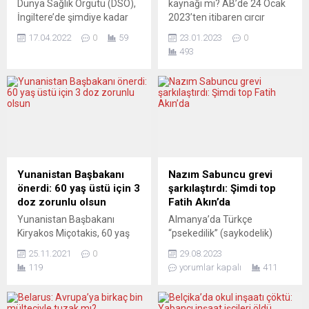
Dünya Sağlık Örgütü (DSÖ),
kaynağı mı? AB’de 24 Ocak
İngiltere’de şimdiye kadar
2023’ten itibaren cırcır
74 kişide tespit edilen
böceği tozu gıdalara belli
17.04.2022
0
59
23.01.2023
0
“gizemli hepatit” vakalarının
oranda katılabilecek. Un
493
artış eğiliminde olduğunu
kurdu ve çekirgenin
bildirdi. Örgütten, AA
ardından AB’de cırçcır
muhabirinin hepatit
böceği de gıdalarda belli
vakalarına ilişkin sorularına
miktarda kullanılabilecek.
verilen yazılı yanıtta,
Vietnamlı bir şirketin
vakalarda artış eğilimi
2019’daki kullanım
ihtimali ve tespit edilen
başvurusu üzerine yapılan
nedeni belirsiz hepatit
inceleme sonrasında cırcır
virüsünün Covid-19 ile
böceğinin kimi unlu
Yunanistan Başbakanı
Nazım Sabuncu grevi
bağlantılı olup olmadığı
mamüller, atıştırmalıklar,
önerdi: 60 yaş üstü için 3
şarkılaştırdı: Şimdi top
konularını ele aldı.
soslar, makarna, bisküvi...
doz zorunlu olsun
Fatih Akın’da
Açıklamada, İngiltere’de...
Yunanistan Başbakanı
Almanya’da Türkçe
Kiryakos Miçotakis, 60 yaş
“psekedilik” (saykodelik)
üstü kişilerin yeni tip
müzik türünün öncü
25.11.2021
0
29.08.2023
koronavirüs (Covid-19) aşı
isimlerinden başarılı
119
yorumlar kapalı
411
sertifikalarının geçerli
müzisyen Nazım Sabuncu
sayılabilmesi için üçüncü
ünlü Ford grevinin şarkısını
doz aşıların da yapılması
Yasemin Kızıl ile birlikte ve