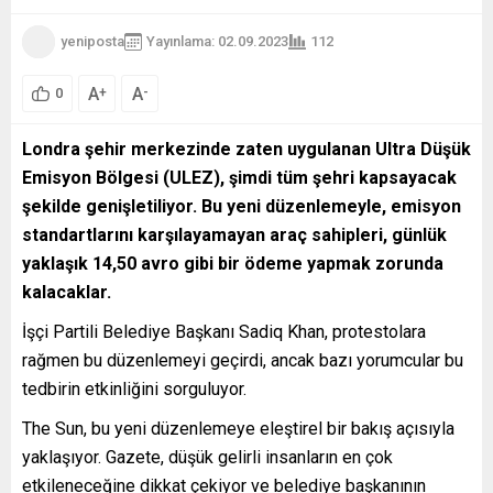
yeniposta
Yayınlama: 02.09.2023
112
A
A
+
-
0
Londra şehir merkezinde zaten uygulanan Ultra Düşük
Emisyon Bölgesi (ULEZ), şimdi tüm şehri kapsayacak
şekilde genişletiliyor. Bu yeni düzenlemeyle, emisyon
standartlarını karşılayamayan araç sahipleri, günlük
yaklaşık 14,50 avro gibi bir ödeme yapmak zorunda
kalacaklar.
İşçi Partili Belediye Başkanı Sadiq Khan, protestolara
rağmen bu düzenlemeyi geçirdi, ancak bazı yorumcular bu
tedbirin etkinliğini sorguluyor.
The Sun, bu yeni düzenlemeye eleştirel bir bakış açısıyla
yaklaşıyor. Gazete, düşük gelirli insanların en çok
etkileneceğine dikkat çekiyor ve belediye başkanının