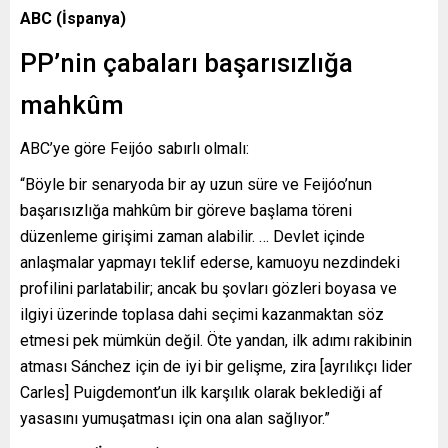
ABC (İspanya)
PP’nin çabaları başarısızlığa
mahkûm
ABC’ye göre Feijóo sabırlı olmalı:
“Böyle bir senaryoda bir ay uzun süre ve Feijóo’nun
başarısızlığa mahkûm bir göreve başlama töreni
düzenleme girişimi zaman alabilir. … Devlet içinde
anlaşmalar yapmayı teklif ederse, kamuoyu nezdindeki
profilini parlatabilir; ancak bu şovları gözleri boyasa ve
ilgiyi üzerinde toplasa dahi seçimi kazanmaktan söz
etmesi pek mümkün değil. Öte yandan, ilk adımı rakibinin
atması Sánchez için de iyi bir gelişme, zira [ayrılıkçı lider
Carles] Puigdemont’un ilk karşılık olarak beklediği af
yasasını yumuşatması için ona alan sağlıyor.”