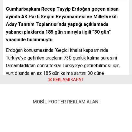
Cumhurbaşkanı Recep Tayyip Erdoğan geçen nisan
ayında AK Parti Seçim Beyannamesi ve Milletvekili
Aday Tanıtım Toplantısı’nda yaptığı açıklamada
yabancı plaklarda 185 gün sınırıyla ilgili “30 gün”
vaadinde bulunmuştu.
Erdoğan konuşmasında “Geçici ithalat kapsamında
Türkiye’ye getirilen araçların 730 günlük kalma süresini
tamamladıktan sonra tekrar Türkiye’ye getirebilmesi için,
yurt dışında en az 185 gün kalma şartını 30 güne
REKLAMI KAPAT
düşüreceğiz” sözünü vermişti.
Avrupa’da yaşayan Türkler Erdoğan’ın “30 gün vaatinin”
akıbetini merak ediyor.
MOBİL FOOTER REKLAM ALANI
SılaYolu Avrupa Türk Otomobil Kulübü yöneticisi Sezai
Koç konuya ilişkin yaptığı açıklamada seçimlerden sonra
Avrupa’daki Türklerin unutulduğuna işaret ederek “Çözüm