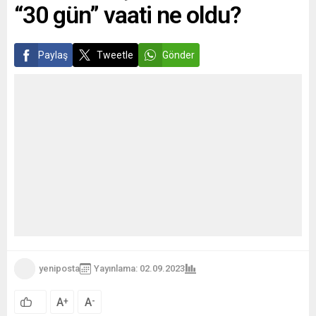
“30 gün” vaati ne oldu?
Paylaş
Tweetle
Gönder
yeniposta
Yayınlama: 02.09.2023
A
A
+
-