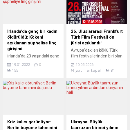
konusunda “açıkça çok
duyduğunu ancak
endişeli” olduğunu
şaşırmadığını söyledi. Vucic,
söylerken, polis de bir cezai
Sırbistan Radyo ve
soruşturmayı destekleyecek
Televizyon (RTS) yayınına
yeni kanıtlar olup olmadığına
katılarak ülke gündemine
bakmak için raporu
ilişkin açıklamalarda
İrlanda’da genç bir kadın
26. Uluslararası Frankfurt
değerlendireceğini duyurdu.
bulundu. Bulgaristan,
öldürüldü: Kökeni
Türk Film Festivali ön
Başbakan Johnson, yaptığı
Karadağ ve Kuzey
açıklanan şüpheliye linç
jürisi açıklandı!
açıklamada, “Açıkça Lord
Makedonya’nın, Lavrov’un
girişimi
Avrupa’daki en köklü Türk
Dyson’ın raporun bulguları
uçağına hava sahasını
İrlanda’da 23 yaşındaki genç
film festivallerinden biri olan
konusunda...
kapatmasıyla dün yapılması
öğretmen Ashling Murphy
Uluslararası Frankfurt Türk
planlanan ziyaretin iptal
19.01.2022
0
10.05.2026
tüyler ürperten bir cinayete
Film Festivali, bu yıl 26. kez
edilmesini değerlendiren
155
yorumlar kapalı
81
kurban gitti. Tullamore
sinema tutkunlarını bir araya
Vucic, “Bir...
kasabasını adeta ayağa
getirmeye hazırlanıyor.
kaldıran olayda, önce
Festivalde yarışacak
gözaltına alınan ardından
filmlerin seçkisini yapacak
serbest bırakılan şüphelinin
ön jüride bu yıl, Uzun Metraj
kökeninin açıklanmasıyla da
dalında Yönetmen Ümran
adeta bir linç girişimi
Safter, Sinema Yazarı ve
yaşandı. “Anlatılan, biraz da
Eleştirmen Murat Tolga Şen
bizim hikâyemiz”;
ve Oyuncu Senan Kara;
Kriz kalıcı görünüyor:
Ukrayna: Büyük
Almanya’da ve Türkiye’de.
Kısa...
Berlin büyüme tahminini
taarruzun birinci yılının