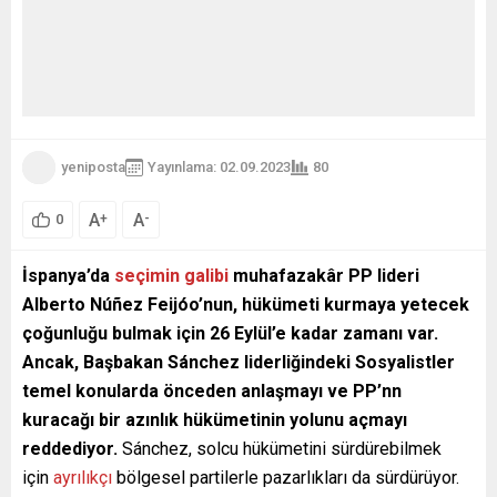
yeniposta
Yayınlama: 02.09.2023
80
A
A
+
-
0
İspanya’da
seçimin galibi
muhafazakâr PP lideri
Alberto Núñez Feijóo’nun, hükümeti kurmaya yetecek
çoğunluğu bulmak için 26 Eylül’e kadar zamanı var.
Ancak, Başbakan Sánchez liderliğindeki Sosyalistler
temel konularda önceden anlaşmayı ve PP’nn
kuracağı bir azınlık hükümetinin yolunu açmayı
reddediyor.
Sánchez, solcu hükümetini sürdürebilmek
için
ayrılıkçı
bölgesel partilerle pazarlıkları da sürdürüyor.