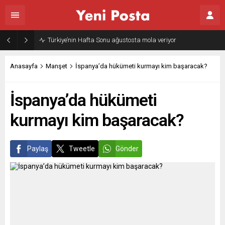
Gazze’nin geleceği: Teknokratik kontrol mü, kolonializm mi?
Anasayfa
Manşet
İspanya’da hükümeti kurmayı kim başaracak?
İspanya’da hükümeti
kurmayı kim başaracak?
Paylaş
Tweetle
Gönder