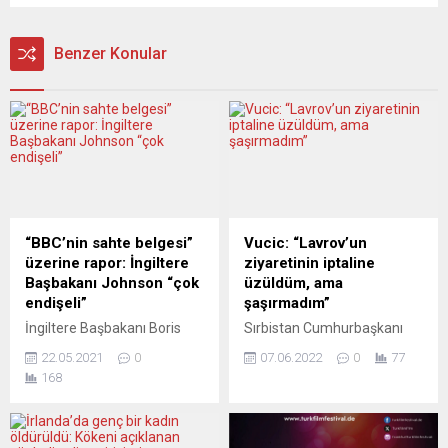
Benzer Konular
“BBC’nin sahte belgesi”
Vucic: “Lavrov’un
üzerine rapor: İngiltere
ziyaretinin iptaline
Başbakanı Johnson “çok
üzüldüm, ama
endişeli”
şaşırmadım”
İngiltere Başbakanı Boris
Sırbistan Cumhurbaşkanı
Johnson, BBC’nin Prenses
Aleksandar Vucic, Rusya
22.05.2021
0
07.06.2022
0
77
Diana’yla röportaj için sahte
Dışişleri Bakanı Sergey
168
belge üretmesi ve bunu
Lavrov’un Sırbistan
örtbas etmesine ilişkin
ziyaretinin iptal
soruşturmanın bulguları
edilmesinden üzüntü