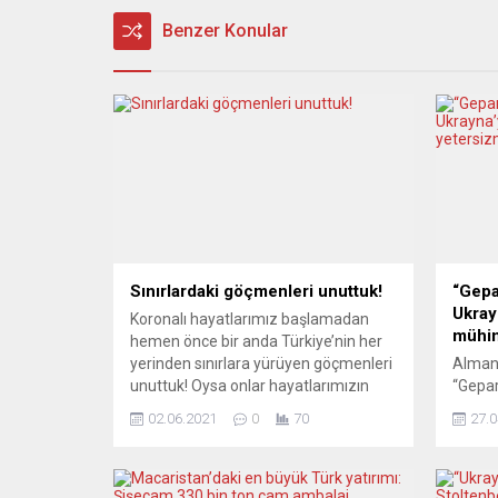
Benzer Konular
Sınırlardaki göçmenleri unuttuk!
“Gepa
Ukray
Koronalı hayatlarımız başlamadan
mühim
hemen önce bir anda Türkiye’nin her
yerinden sınırlara yürüyen göçmenleri
Almany
unuttuk! Oysa onlar hayatlarımızın
“Gepar
merkezindeydi o günlerde. Bugün ise
yeter
02.06.2021
0
70
27.0
ne yaptıklarını, nasıl yaşadıklarını, nasıl
bulunm
hayatta kaldıklarını düşünenimiz yok.
gazete
Göçmenler hayatları pahasına hâlâ
mart 
sınır boylarında mücadele ediyorlar.
tankla