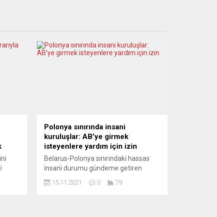
Polonya sınırında insani
kuruluşlar: AB’ye girmek
k
isteyenlere yardım için izin
ni
Belarus-Polonya sınırındaki hassas
i
insani durumu gündeme getiren
Parti
Josep Borrell, “İnsanların hayatı
15.11.2021
0
79
istin
korunmalı ve insani yardım
kuruluşlarının erişimine izin verilmeli”
sunda
dedi. Avrupa Birliği (AB) Dış İlişkiler
 habere
ve Güvenlik Politikası Yüksek