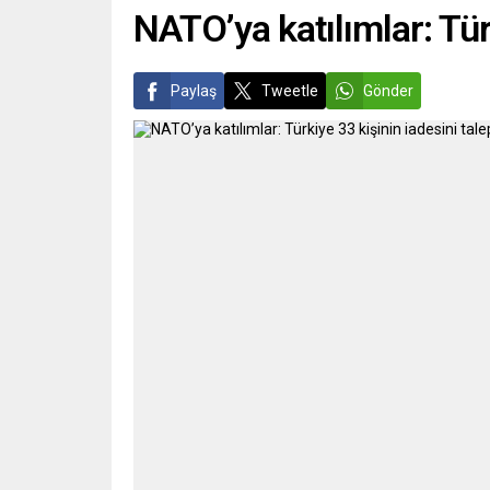
getirild
NATO’ya katılımlar: Türk
Paylaş
Tweetle
Gönder