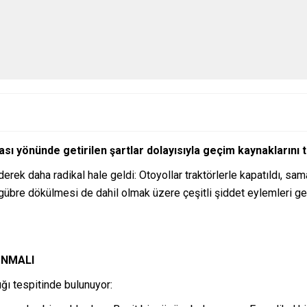
lması yönünde getirilen şartlar dolayısıyla geçim kaynaklarını 
iderek daha radikal hale geldi: Otoyollar traktörlerle kapatıldı, sa
gübre dökülmesi de dahil olmak üzere çeşitli şiddet eylemleri ger
UNMALI
ığı tespitinde bulunuyor: