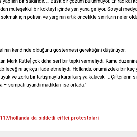
yapılan bir saldırıdır. … Basit bir çözüm bulunmuyor. En radikal kö
şından müteşekkil bir kokteyl içinde yan yana geliyor. Sosyal medy
i sokmak için polisin ve yargının artık öncelikle sınırların neler o
linin kendinde olduğunu göstermesi gerektiğini düşünüyor:
bakan Mark Rutte] çok daha sert bir tepki vermeliydi: Kamu düzenine
bileceğini açıkça ifade etmeliydi. Hollanda, önümüzdeki bir kaç y
üyük ve zorlu bir tartışmayla karşı karşıya kalacak. … Çiftçilerin s
 – sempati uyandırmadıkları ise ortada.”
17/hollanda-da-siddetli-ciftci-protestolari