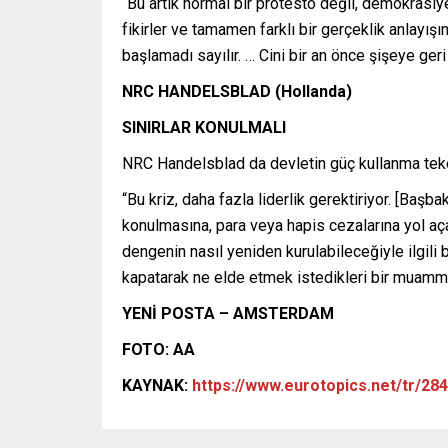
“Bu artık normal bir protesto değil, demokrasiye 
fikirler ve tamamen farklı bir gerçeklik anlayı
başlamadı sayılır. … Cini bir an önce şişeye ger
NRC HANDELSBLAD (Hollanda)
SINIRLAR KONULMALI
NRC Handelsblad da devletin güç kullanma teke
“Bu kriz, daha fazla liderlik gerektiriyor. [Baş
konulmasına, para veya hapis cezalarına yol aça
dengenin nasıl yeniden kurulabileceğiyle ilgili b
kapatarak ne elde etmek istedikleri bir muamma
YENİ POSTA – AMSTERDAM
FOTO: AA
KAYNAK:
https://www.eurotopics.net/tr/2841