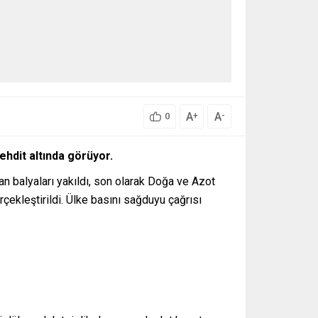
A
A
+
-
0
tehdit altında görüyor.
man balyaları yakıldı, son olarak Doğa ve Azot
çekleştirildi. Ülke basını sağduyu çağrısı