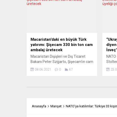
Arabamdaki “basın plakası”nı gören
hüküm
“aktif yurttaşlık” girişimi bir not bıraktı
bulunm
arabamın...
aktarı
tankla
kullan
mermin
Macaristan’daki en büyük Türk
“Ukray
yatırımı: Şişecam 330 bin ton cam
diyen
ambalaj üretecek
İsveç
Macaristan Dışişleri ve Dış Ticaret
NATO 
Bakanı Peter Szijjarto, Şişecam’ın cam
Stolte
ambalaj fabrikası yatırımının
NATO’y
08.06.2021
0
67
23.0
Macaristan’da bugüne kadarki en
Türkiy
büyük Türk yatırımı olduğunu söyledi.
giderme
Macar Bakan Szijjarto, bakanlıkta
çok k
düzenlenen toplantıda yaptığı
olmaya
konuşmada, Türkiye’nin, dünyanın en
Politi
hızlı büyüyen ülkelerinden biri
yanıtl
olduğunu ve Macaristan’ın Doğu’ya
Finlan
Anasayfa
Manşet
NATO’ya katılımlar: Türkiye 33 kişin
açılım politikasında Türkiye’nin önemli
ilgili 
bir yer tuttuğunu söyledi. 14...
birçok 