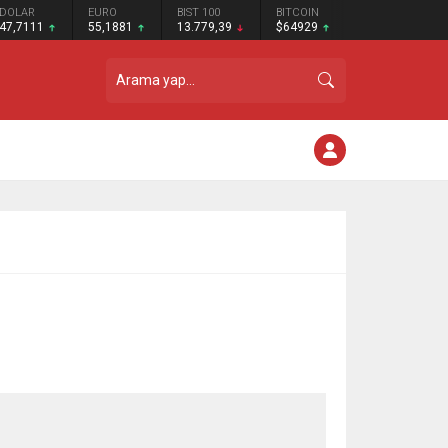
DOLAR
EURO
BIST 100
BITCOIN
47,7111
55,1881
13.779,39
$64929