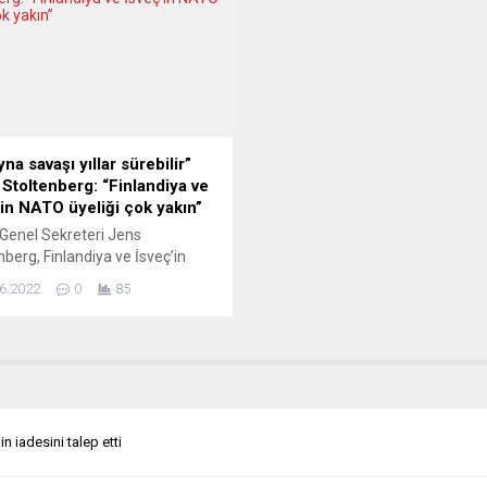
etinin bu talebi mühimmatın
göre, CDU/CSU ile SPD, Alman 
adığı gerekçesiyle reddettiği
Kanunu’nun anayasaya aykırı
ldı. Alman hükümetinin,
oluşumlara propaganda yasağı
rın sadece 20 dakika
düzenleyen 86’ncı maddesine i
ımına yetecek kadar 23 bin
yaparak Hamas bayrağını
in bulunduğu bilgisini...
yasaklamayı hedefliyor....
na savaşı yıllar sürebilir”
 Stoltenberg: “Finlandiya ve
’in NATO üyeliği çok yakın”
Genel Sekreteri Jens
nberg, Finlandiya ve İsveç’in
a üyelik başvuruları hakkında
6.2022
0
85
e’nin güvenlik endişelerinin
k için çalıştıklarını, üyeliklerin
ısa sürede mümkün
bileceğini söyledi. Haber sitesi
co’nun canlı yayınında soruları
ayan Stoltenberg, İsveç ve
diya’nın NATO başvurularıyla
in iadesini talep etti
soruyu yanıtlarken ittifak içinde
kez farklı görüşler dile