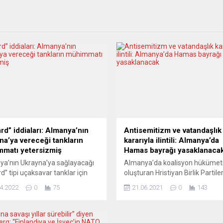
rd” iddiaları: Almanya’nın
Antisemitizm ve vatandaşlık
na’ya vereceği tankların
kararıyla ilintili: Almanya’da
matı yetersizmiş
Hamas bayrağı yasaklanaca
a’nın Ukrayna’ya sağlayacağı
Almanya’da koalisyon hükümeti
d” tipi uçaksavar tanklar için
oluşturan Hristiyan Birlik Partiler
i kadar mühimmatın
(CDU/CSU) ile Sosyal Demokrat 
4.2022
0
75
21.06.2021
0
143
adığı ileri sürüldü. Bild
(SPD) federal meclis grupları, Fil
sindeki haberde, Ukrayna’nın
İslami Direniş Hareketi (Hamas)
başında Almanya’dan Gepard
bayrağının yasaklanması konu
rını talep ettiği ancak Alman
uzlaştı. Die Welt gazetesindeki