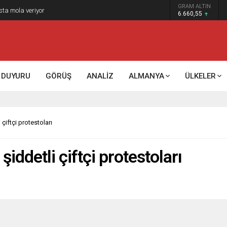
GRAM ALTIN
k kontrol mü, kolonializm mi?
6.660,55
DUYURU
GÖRÜŞ
ANALİZ
ALMANYA
ÜLKELER
çiftçi protestoları
iddetli çiftçi protestoları