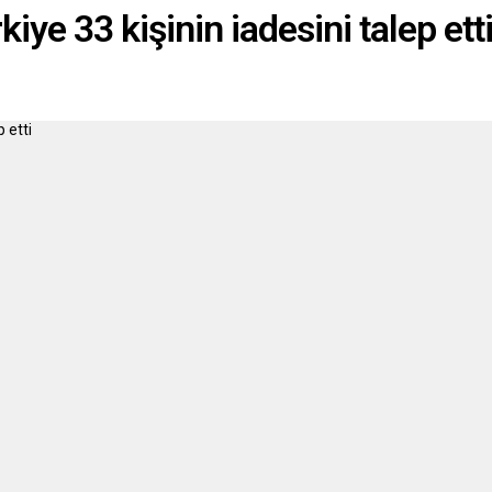
iğini belirtti....
iye 33 kişinin iadesini talep ett