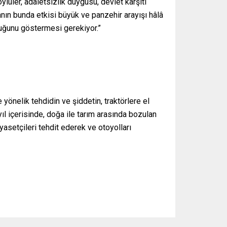
ylüler, adaletsizlik duygusu, devlet karşıtı
anın bunda etkisi büyük ve panzehir arayışı hâlâ
lduğunu göstermesi gerekiyor.”
 yönelik tehdidin ve şiddetin, traktörlere el
ıl içerisinde, doğa ile tarım arasında bozulan
iyasetçileri tehdit ederek ve otoyolları