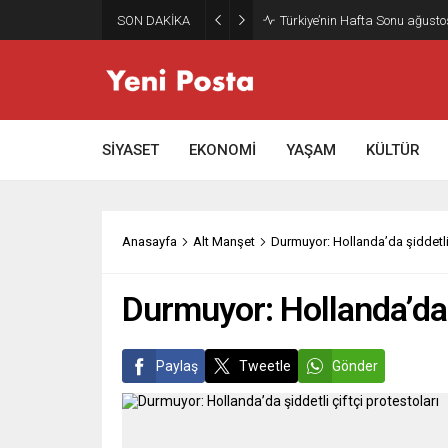
SON DAKİKA
Gazze’nin geleceği: Teknokrati
SİYASET
EKONOMİ
YAŞAM
KÜLTÜR
Anasayfa
Alt Manşet
Durmuyor: Hollanda’da şiddetli 
Durmuyor: Hollanda’da ş
Paylaş
Tweetle
Gönder