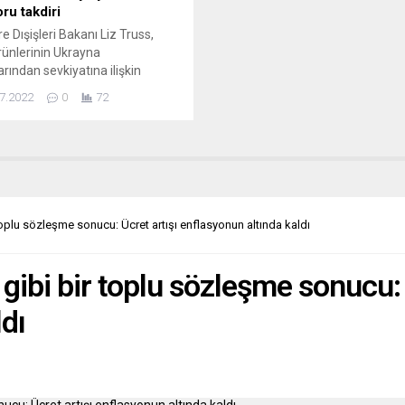
ru takdiri
re Dışişleri Bakanı Liz Truss,
ürünlerinin Ukrayna
arından sevkiyatına ilişkin
manın sağlanmasında
7.2022
0
72
e’nin rolünden övgüyle bahsetti.
 Dışişleri Bakanlığından yapılan
 açıklamada Truss, “Ukrayna’nın
nın uluslararası gıda pazarlarına
rılması son derece önemlidir. Bu
anın sağlanmasındaki çabaları
rkiye’yi ve Birleşmiş Milletler
plu sözleşme sonucu: Ücret artışı enflasyonun altında kaldı
Sekreteri’ni alkışlıyoruz”
rini kullandı. İngiltere ve
klerinin...
ibi bir toplu sözleşme sonucu: 
dı