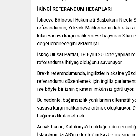
İKİNCİ REFERANDUM HESAPLARI
İskoçya Bölgesel Hükümeti Başbakanı Nicola Stur
referandumun, Yüksek Mahkeme’nin lehte karar 
kılan yasaya karşı mahkemeye başvuran Sturge
değerlendireceğini aktarmıştı.
İskoç Ulusal Partisi, 18 Eylül 2014’te yapılan r
referanduma ihtiyaç olduğunu savunuyor.
Brexit referandumunda, İngilizlerin aksine yüzde 
referandumu düzenlemek için İngiliz parlament
ise böyle bir iznin çıkması imkânsız görülüyor.
Bu nedenle, bağımsızlık yanlılarının alternatif y
yasaya karşı mahkemeye gitmek oluşturuyor. Di
bağımsızlık ilan etmek.
Ancak bunun, Katalonya’da olduğu gibi gerginliğ
İskoçların da AB’nin desteğini kaybetmesine ned