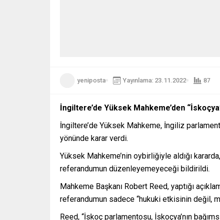
yeniposta
Yayınlama: 23.11.2022
87
İngiltere’de Yüksek Mahkeme’den “İskoçya’n
İngiltere’de Yüksek Mahkeme, İngiliz parlamen
yönünde karar verdi.
Yüksek Mahkeme’nin oybirliğiyle aldığı kararda,
referandumun düzenleyemeyeceği bildirildi.
Mahkeme Başkanı Robert Reed, yaptığı açıklamada
referandumun sadece “hukuki etkisinin değil, ma
Reed, “İskoç parlamentosu, İskoçya’nın bağıms