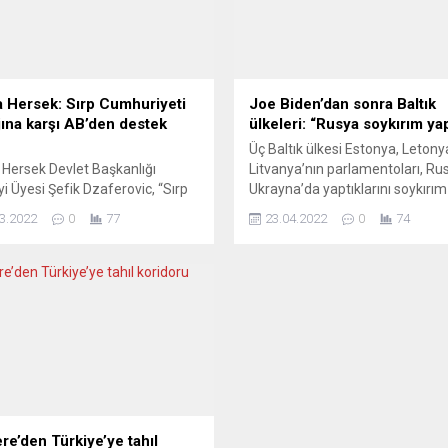
 Hersek: Sırp Cumhuriyeti
Joe Biden’dan sonra Baltık
jına karşı AB’den destek
ülkeleri: “Rusya soykırım yap
Üç Baltık ülkesi Estonya, Letony
Hersek Devlet Başkanlığı
Litvanya’nın parlamentoları, Ru
i Üyesi Şefik Dzaferovic, “Sırp
Ukrayna’da yaptıklarını soykırım
iyeti (RS) yöneticileri, Bosna
tanımladı. Yaklaşık bir hafta ö
3.2022
0
77
23.04.2022
0
74
’te 27 yıldır elde ettiğimiz
ABD Başkanı Joe Biden, Rusya’y
ları yıkmak üzerine çalışıyor. Bu
Ukrayna’da soykırım yapmakla
 Avrupa Birliği’nden (AB)
suçlamıştı. Yorumcular, başka
erin kaldırılması ve ülkemizin
adımların da atılmasını istiyor.
 bir şekilde işlev görmesi için
POSTIMEES (Estonya)
 talebinde bulundum” dedi.
ULUSLARARASI MAHKUMİYETL
ovic, Brüksel’de AB Konseyi
GELMELİ Açıklamanın yetersiz 
ı Charles Michel ile...
tespitinde bulunuyor Postimees:
dava kapsamında,...
ere’den Türkiye’ye tahıl