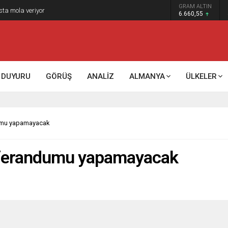
GRAM ALTIN
k kontrol mü, kolonializm mi?
6.660,55
DUYURU
GÖRÜŞ
ANALİZ
ALMANYA
ÜLKELER
dumu yapamayacak
referandumu yapamayacak