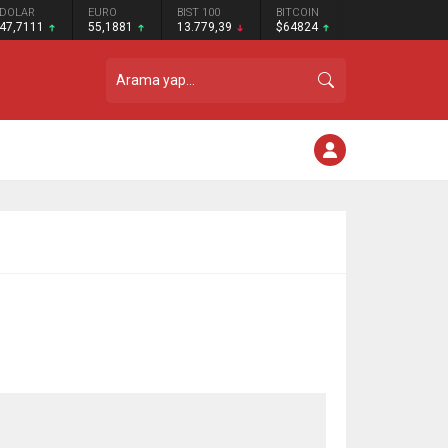
DOLAR
EURO
BIST 100
BITCOIN
47,7111
55,1881
13.779,39
$64824