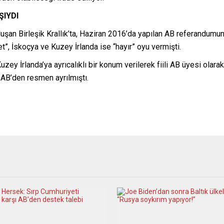
ŞIYDI
oluşan Birleşik Krallık’ta, Haziran 2016’da yapılan AB referandumu
et”, İskoçya ve Kuzey İrlanda ise “hayır” oyu vermişti.
 Kuzey İrlanda’ya ayrıcalıklı bir konum verilerek fiili AB üyesi ol
a AB’den resmen ayrılmıştı.