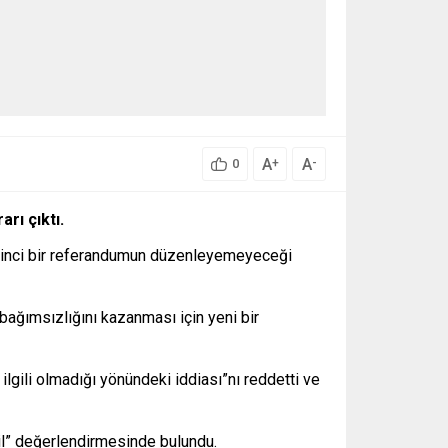
A
A
+
-
0
rı çıktı.
ikinci bir referandumun düzenleyemeyeceği
bağımsızlığını kazanması için yeni bir
lgili olmadığı yönündeki iddiası”nı reddetti ve
il” değerlendirmesinde bulundu.