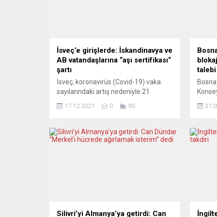
İsveç’e girişlerde: İskandinavya ve
Bosna
AB vatandaşlarına “aşı sertifikası“
bloka
şartı
talebi
İsveç, koronavirüs (Covid-19) vaka
Bosna 
sayılarındaki artış nedeniyle 21
Konsey
Aralık’tan itibaren ülkeye girişlerde,
Cumhur
17.12.2021
0
90
31.0
diğer İskandinavya ve Avrupa Birliği
Hersek
(AB) ülkelerinin vatandaşlarından
reform
Covid-19 aşı sertifikası isteneceği
alanda
bildirildi. İsveç Sosyal İşler Bakanı
blokel
Lena Hallengren, Covid-19 nedeniyle
normal
kötüleşen durumu kontrol altına
yardım
almak için bir dizi önleme başvurmayı
Dzafer
düşündüklerini belirtti. Hallengren, 21
Başkan
Aralık’ta, Finlandiya,...
Silivri’yi Almanya’ya getirdi: Can
İngilt