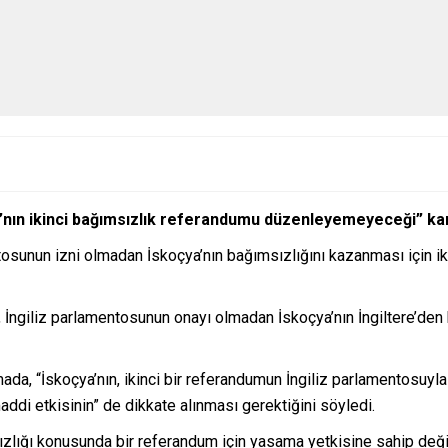
ın ikinci bağımsızlık referandumu düzenleyemeyeceği” kara
tosunun izni olmadan İskoçya’nın bağımsızlığını kazanması için 
 İngiliz parlamentosunun onayı olmadan İskoçya’nın İngiltere’den 
, “İskoçya’nın, ikinci bir referandumun İngiliz parlamentosuyla i
ddi etkisinin” de dikkate alınması gerektiğini söyledi.
ızlığı konusunda bir referandum için yasama yetkisine sahip değ