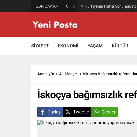
SON DAKİKA
Gazze’nin geleceği: Teknokrati
SİYASET
EKONOMİ
YAŞAM
KÜLTÜR
Anasayfa
Alt Manşet
İskoçya bağımsızlık referan
İskoçya bağımsızlık 
Paylaş
Tweetle
Gönder