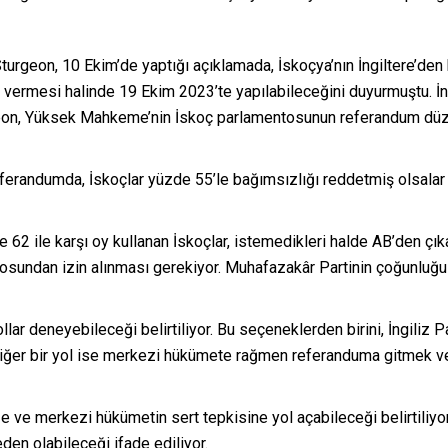
geon, 10 Ekim’de yaptığı açıklamada, İskoçya’nın İngiltere’den b
vermesi halinde 19 Ekim 2023’te yapılabileceğini duyurmuştu. İn
on, Yüksek Mahkeme’nin İskoç parlamentosunun referandum düze
eferandumda, İskoçlar yüzde 55’le bağımsızlığı reddetmiş olsalar d
62 ile karşı oy kullanan İskoçlar, istemedikleri halde AB’den çıkar
osundan izin alınması gerekiyor. Muhafazakâr Partinin çoğunluğ
ollar deneyebileceği belirtiliyor. Bu seçeneklerden birini, İngiliz
ğer bir yol ise merkezi hükümete rağmen referanduma gitmek ve 
e ve merkezi hükümetin sert tepkisine yol açabileceği belirtiliyo
en olabileceği ifade ediliyor.