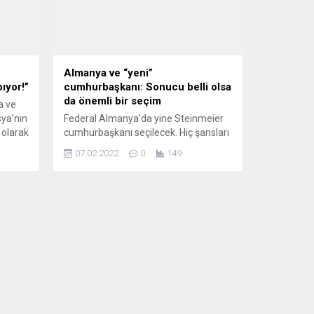
Almanya ve “yeni”
ıyor!”
cumhurbaşkanı: Sonucu belli olsa
da önemli bir seçim
a ve
sya’nın
Federal Almanya’da yine Steinmeier
 olarak
cumhurbaşkanı seçilecek. Hiç şansları
nce de
olmasa bile seçime giren başka
07.02.2022
0
149
ı
adaylar da var. Biri tıp, diğeri ekonomi
profesörü olan bu adaylar da, onları
aday gösteren muhalefet partileri de
seçilme şansının sıfır olduğunu biliyor.
Ancak hem Sol Parti hem de aşırı
ER DE
sağcı AfD (Almanya için Alternatif),
olduğu
aday çıkararak,...
 “Bir