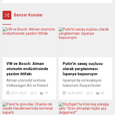
Benzer Konular
VW ve Bosch: Alman
Putin’in savaş suçlusu
otomotiv endüstrisinde
olarak yargılanması:
yazılım ittifakı
İspanya başvuruyor
Alman otomobil üreticisi
İspanya’da sol koalisyon
Volkswagen AG ve Robert
hükümeti, Rusya Devlet
Bosch GmbH, “otomatik
Başkanı Vladimir Putin’in
25.01.2022
0
79
16.03.2022
0
60
sürüş gücünü desteklemek
Ukrayna’da savaş suçu
ve yazılım geliştirmek” için
işleyip işlemediğinin
güçlerini birleştirdiklerini
soruşturulması için
duyurdu. Şirketlerden
Uluslararası Ceza