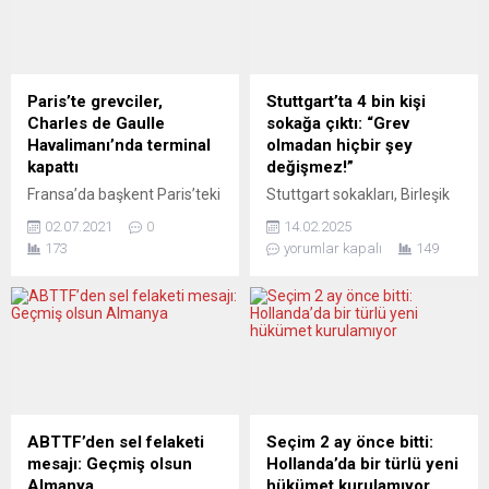
yapılan açıklamada, VW
Mahkemesine (UCM)
Cariad yazılım biriminin,
başvurma kararı aldı.
2023’ten itibaren seviye 3
Haftalık olağan toplantısını
otonom özelliklerini
yapan Bakanlar Kurulu,
(sürücülerin ellerini
Putin’in, Ukrayna’daki savaş
Paris’te grevciler,
Stuttgart’ta 4 bin kişi
direksiyondan geçici olarak
talimatlarıyla suç işleyip
Charles de Gaulle
sokağa çıktı: “Grev
çekmeleri) devreye almak
işlemediğinin araştırılması
Havalimanı’nda terminal
olmadan hiçbir şey
için dünyanın en büyük
için İspanya devleti adına
kapattı
değişmez!”
otomobil parçası tedarikçisi
UCM Savcılığına dilekçe
Fransa’da başkent Paris’teki
Stuttgart sokakları, Birleşik
Robert...
gönderilmesine karar verdi.
havalimanlarında greve
Hizmetliler Sendikası’nın
Hükümet Sözcüsü...
02.07.2021
0
14.02.2025
giden çalışanlar, Charles de
(Ver.di) çağrısıyla greve
173
yorumlar kapalı
149
Gaulle Havalimanı’nda
çıkan 4 bin kamu
terminal kapatarak hava
emekçisinin sesiyle
trafiğinin aksamasına yol
yankılandı. Sosyal ve işsizlik
açtı. Paris’teki 3
yardımı kurumu Jobcenter
havalimanının çalışanlarına
çalışanları, gençlik daireleri
ait Unsa, CGT ve CFE-CGC
personeli, anaokulu
sendikaları, havalimanlarını
öğretmenleri ve diğer kamu
işleten Paris Havalimanları
işçileri, sabah erken
(ADP) şirketinin bazı
saatlerde Alman Sendikalar
ABTTF’den sel felaketi
Seçim 2 ay önce bitti:
ikramiye ve primleri kaldıran
Birliği (DGB) binası önünde
mesajı: Geçmiş olsun
Hollanda’da bir türlü yeni
“iş sözleşmelerinin uyum
toplandı. Grev yardımlarını
Almanya
hükümet kurulamıyor