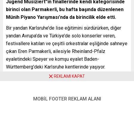
Jugend Musiziert”in finallerinde kendi kategorisinde
birinci olan Parmakerli, bu hafta başında düzenlenen
Münih Piyano Yarışması’nda da birincilik elde etti.
Bir yandan Karlsruhe’de lise eğitimini sürdürürken, diğer
yandan Avrupa’da ve Türkiye’de solo konserler veren,
festivallere katılan ve çeşitli orkestralar eşliğinde sahneye
çıkan Eren Parmakerli, ailesiyle Rheinland-Pfalz
eyaletindeki Speyer ve komşu eyalet Baden-
Württemberg’deki Karlsruhe kentlerinde yaşıyor.
REKLAMI KAPAT
Eren’in annesi çeviri, dil ve kültür bilimleri profesörü olarak
Mainz Üniversitesi’nde öğretim üyeliği yaparken, babası
dahiliye uzmanı hekim olarak görev yapıyor.
MOBİL FOOTER REKLAM ALANI
Halen European School Karlsruhe’de 10’uncu sınıf
öğrencisi olan Eren, dört yıl önce girdiği zorlu sınavı
başarıyla geçerek Karlsruhe Müzik Üniversitesi’nin
“Precollege” programına kabul edilmişti. Müzik eğitimini,