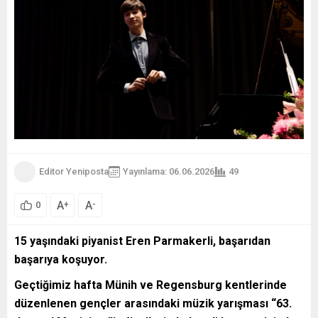
Editor Yeniposta
Yayınlama: 06.06.2026
49
A
A
+
-
0
15 yaşındaki piyanist Eren Parmakerli, başarıdan
başarıya koşuyor.
Geçtiğimiz hafta Münih ve Regensburg kentlerinde
düzenlenen gençler arasındaki müzik yarışması “63.