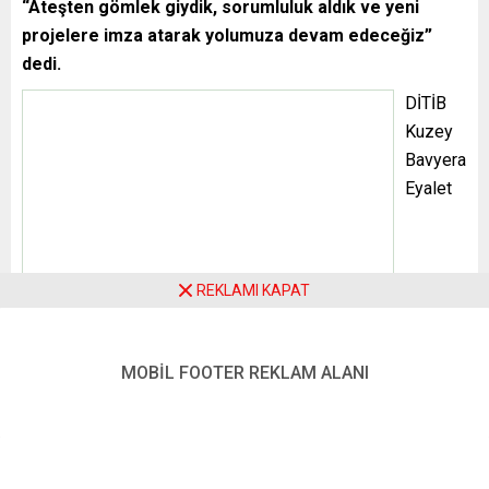
“Ateşten gömlek giydik, sorumluluk aldık ve yeni
projelere imza atarak yolumuza devam edeceğiz”
dedi.
DİTİB
Kuzey Bavyera Eyalet Birliği’nin yeni yöneticileri bir tanıtım
toplantısı yaptı. DİTİB Eyalet Birliği ofisindeki toplantıda,
yeni Başkan Uğur Cankurt, Başkan Yardımcıları Gülay Arık
ve Cemil Kimyacıoğlu, Sekreter Refet Avcı ile Eyalet
Kadınlar Kolu Başkanı Özlem Ödemiş, Eyalet Veliler Birliği
Başkanı Semra Yılmaz, Eyalet Birliği Başkan Yardımcısı
REKLAMI KAPAT
Halid Ödemiş yer aldı. Nürnberg ve çevresindeki bazı
basın mensupları da hazır bulunduğu toplantıda, Başkan
Uğur Cankurt şunları söyledi:
MOBİL FOOTER REKLAM ALANI
“Nürnberg yakınlarındaki DİTİB Röthenbach İmam-ı Azam
Camii’nde gerçekleştirilen genel kurulda, DİTİB Eyalet
Birliğinin yeni yöneticileri olarak seçildik. Görev süremiz
içerisinde, aktif çalışmalarda bulunarak din hizmetleri