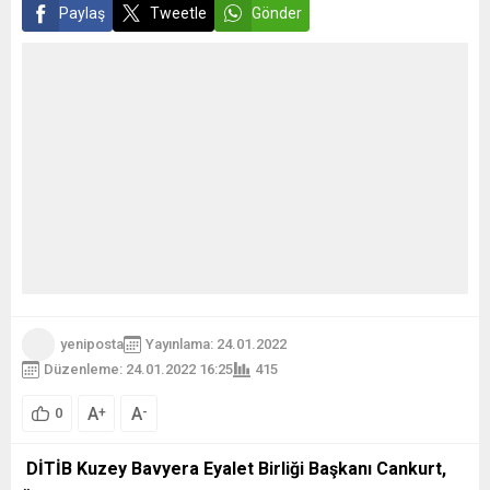
Paylaş
Tweetle
Gönder
yeniposta
Yayınlama: 24.01.2022
Düzenleme: 24.01.2022 16:25
415
A
A
+
-
0
DİTİB Kuzey Bavyera Eyalet Birliği Başkanı Cankurt,