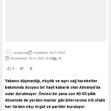
yeniposta
Yayınlama: 24.01.2022
Düzenleme: 24.01.2022 16:56
78
A
A
+
-
0
Yabancı düşmanlığı, ırkçılık ve aşırı sağ hareketler
bakımında dosyası bir hayli kabarık olan Almanya’da
sular durulmuyor. Öncesi bir yana son 40-50 yıllık
dönemde de yerden mantar gibi bitercesine irili ufaklı
her türden ırkçı örgüt ve partiler kuruluyor.