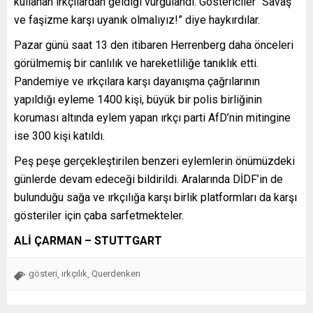
kullanan ırkçılardan geldiği vurgulandı. Göstericiler “Savaş
ve faşizme karşı uyanık olmalıyız!” diye haykırdılar.
Pazar günü saat 13 den itibaren Herrenberg daha önceleri
görülmemiş bir canlılık ve hareketliliğe tanıklık etti.
Pandemiye ve ırkçılara karşı dayanışma çağrılarının
yapıldığı eyleme 1400 kişi, büyük bir polis birliğinin
koruması altında eylem yapan ırkçı parti AfD’nin mitingine
ise 300 kişi katıldı.
Peş peşe gerçekleştirilen benzeri eylemlerin önümüzdeki
günlerde devam edeceği bildirildi. Aralarında DİDF’in de
bulunduğu sağa ve ırkçılığa karşı birlik platformları da karşı
gösteriler için çaba sarfetmekteler.
ALİ ÇARMAN – STUTTGART
gösteri
ırkçılık
Querdenken
,
,