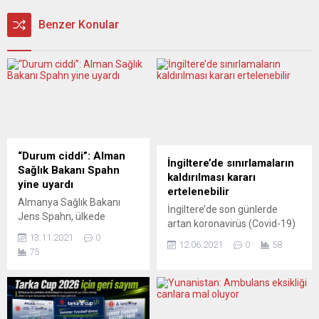
Benzer Konular
“Durum ciddi”: Alman
İngiltere’de sınırlamaların
Sağlık Bakanı Spahn
kaldırılması kararı
yine uyardı
ertelenebilir
Almanya Sağlık Bakanı
İngiltere’de son günlerde
Jens Spahn, ülkede
artan koronavirüs (Covid-19)
koronavirüs (Covid-19)
13.11.2021
0
vakaları, 21 Haziran’da
vakalarının artmasından
12.06.2021
0
58
75
uygulanması planlanan ve
dolayı durumun ciddi
tüm Covid-19
olduğunu söyledi. Jens
sınırlandırmalarının
Spahn, Robert Koch
kaldırılmasını amaçlayan
Enstitüsü (RKI) Başkanı
gevşeme planının
Lothar Wieler ile başkent