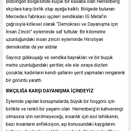
Böblingen bölgesinde küçük bir kasaba olan Herrenberg
ırkçılara karşı birlik olup ayağa kalktı. Bölgede bulunan
Mercedes fabrikası işçileri sendikaları IG Metal’in
çağrısıyla kitlesel olarak “Demokrasi ve Dayanışma için
İnsan Zinciri” eyleminde saf tuttular. Bir kilometre
uzunluğundaki insan zinciri eyleminde Hiristiyan
demokratlar da yer aldılar.
Sayısız gökkuşağı ve sendika bayrakları ve bir buçuk
metre uzunluğundaki şeritler, ele ele sıraya dizilen
çocuklar, kadınların kendi şallarını şerit yapmaları rengarenk
bir görüntü yarattı.
IRKÇILIĞA KARŞI DAYANIŞMA İÇİNDEYİZ
Eylemde yapılan konuşmalarda, büyük bir hoşgörü için
birlikte ve renkli bir yaşamı olan Herrenberg’in kahverengi
olmasına izin verilmeyeceği, insanlık için asıl tehlikenin,
bazı insanların enfeksiyon, aşı konusundaki kaygılarını