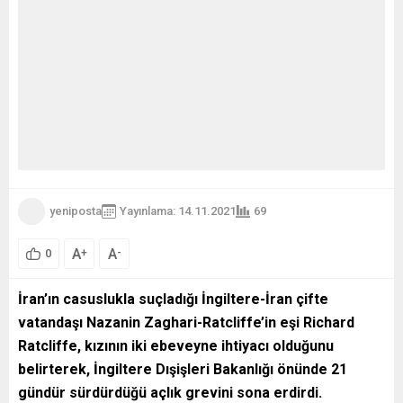
yeniposta
Yayınlama: 14.11.2021
69
A
A
+
-
0
İran’ın casuslukla suçladığı İngiltere-İran çifte
vatandaşı Nazanin Zaghari-Ratcliffe’in eşi Richard
Ratcliffe, kızının iki ebeveyne ihtiyacı olduğunu
belirterek, İngiltere Dışişleri Bakanlığı önünde 21
gündür sürdürdüğü açlık grevini sona erdirdi.