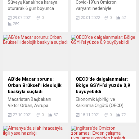
Süveyş Kanalı’nda karaya
Covid-19’un Omicron
oturarak 6 gün boyunca
varyantı nedeniyle
deniz trafiğinin durmasına
Avusturya ve Çekya’da
29.07.2021
0
20.01.2022
0
52
ve küresel ticaret için alarm
günlük en yüksek vaka
289
zillerinin çalmasına neden
sayıları görülürken,
olan “Ever Given” adlı yük
Slovakya’da kapalı alanlara
gemisi 4 ayın ardından
yönelik yeni önlemler hayata
Hollanda’nın Rotterdam
geçirildi. Aşı zorunluğunun
Limanı’na vardı. Hollanda
Ulusal Meclis’te görüşülerek
basınında yer alan haberde,
yürürlüğe girmesi beklenen
3 aydan fazla kanalın
Avusturya’da virüsün
çıkışındaki Mur Gölü’nde
görüldüğü Mart 2020’den
tutulduktan sonra tazminat
itibaren “en yüksek günlük
AB’de Macar sorunu:
OECD’de dalgalanmalar:
konusunda anlaşma
veri” kayıtlara geçti. Ülkede
Orban Brüksel’i ideolojik
Bölge GSYH’si yüzde 0,9
sağlanmasının ardından...
son 24 saatte...
baskıyla suçladı
büyüyebildi
Macaristan Başbakanı
Ekonomik İşbirliği ve
Viktor Orban, Avrupa
Kalkınma Örgütü (OECD)
Birliği’nin (AB), Macaristan
bölgesinde, bu yılın üçüncü
27.10.2021
0
87
18.11.2021
0
72
ve Polonya’ya bugüne kadar
çeyreğinde Gayri Safi Yurtiçi
görülmemiş düzeyde bir
Hasıla (GSYH) bir önceki
ideolojik baskı yaptığını
çeyreğe göre yüzde 0,9’luk
belirtti. Fransız aşırı sağıyla
bir büyüme hızı