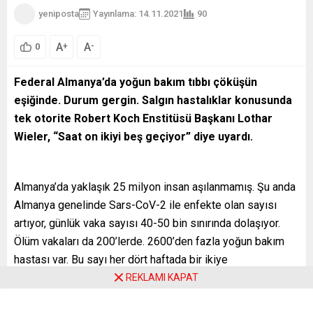
yeniposta
Yayınlama: 14.11.2021
90
A
A
+
-
0
Federal Almanya
’da yoğun bakım tıbbı çöküşün
eşiğinde.
Durum gergin. Salgın hastalıklar konusunda
tek otorite Robert Koch Enstitüsü Başkanı Lothar
Wieler, “Saat on ikiyi beş geçiyor” diye uyardı.
Almanya’da yaklaşık 25 milyon insan aşılanmamış. Şu anda
Almanya genelinde Sars-CoV-2 ile enfekte olan sayısı
artıyor, günlük vaka sayısı 40-50 bin sınırında dolaşıyor.
Ölüm vakaları da 200’lerde. 2600’den fazla yoğun bakım
hastası var. Bu sayı her dört haftada bir ikiye
katlanıyor. Kliniklerin aşırı yüklenmesi durdurulamıyor. Çok
REKLAMI KAPAT
sayıda hastane yeni hasta kabul edemiyor. Almanya’nın en