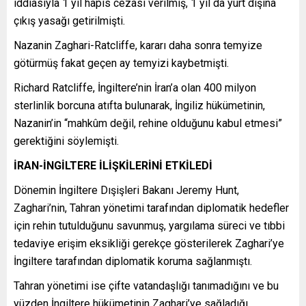
iddiasıyla 1 yıl hapis cezası verilmiş, 1 yıl da yurt dışına
çıkış yasağı getirilmişti.
Nazanin Zaghari-Ratcliffe, kararı daha sonra temyize
götürmüş fakat geçen ay temyizi kaybetmişti.
Richard Ratcliffe, İngiltere’nin İran’a olan 400 milyon
sterlinlik borcuna atıfta bulunarak, İngiliz hükümetinin,
Nazanin’in “mahkûm değil, rehine olduğunu kabul etmesi”
gerektiğini söylemişti.
İRAN-İNGİLTERE İLİŞKİLERİNİ ETKİLEDİ
Dönemin İngiltere Dışişleri Bakanı Jeremy Hunt,
Zaghari’nin, Tahran yönetimi tarafından diplomatik hedefler
için rehin tutulduğunu savunmuş, yargılama süreci ve tıbbi
tedaviye erişim eksikliği gerekçe gösterilerek Zaghari’ye
İngiltere tarafından diplomatik koruma sağlanmıştı.
Tahran yönetimi ise çifte vatandaşlığı tanımadığını ve bu
yüzden İngiltere hükümetinin Zaghari’ye sağladığı