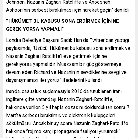
Johnson, Nazanin Zaghari Ratcliffe ve Anoosheh
Ashoori’nin serbest bırakılması için hareket geçin” denildi.
”HÜKÜMET BU KABUSU SONA ERDİRMEK İÇİN NE
GEREKİYORSA YAPMALI“
Londra Belediye Başkanı Sadık Han da Twitter’dan yaptığı
paylaşımda, “Üzücü. Hükümet bu kabusu sona erdirmek ve
Nazanin Zaghari Ratcliffe’i eve getirmek için ne
gerekiyorsa yapmalıdır. Muazzam bir güç göstermeye
devam eden Richard ve Nazanin’in sevdiklerine sevgi ve
dayanışmamızı iletiyoruz” ifadelerini kullandı.
İran’da, casusluk suçlamasıyla 2016’da tutuklanan İran-
İngiltere çifte vatandaşı Nazanin Zaghari-Ratcliffe,
hakkında verilen 5 yıl hapis cezasını doldurduktan sonra 7
Mart’ta serbest bırakılmış ve elektronik kelepçeleri
sökülmüştü. Ancak bir ay sonra Nazanin Zaghari-Ratcliffe
hakkında ”rejime karşı propaganda faaliyeti yürütmek“