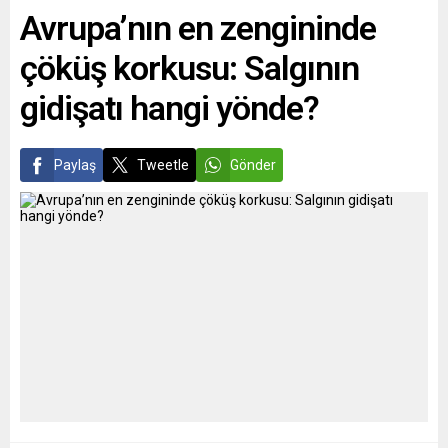
Avrupa’nın en zengininde
yaptı. Alman...
mekânda maske takmak
zorunlu hale geldi....
çöküş korkusu: Salgının
gidişatı hangi yönde?
Paylaş
Tweetle
Gönder