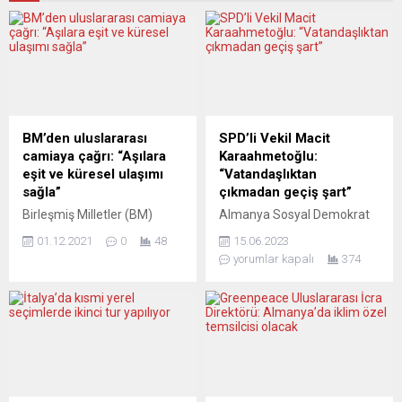
BM’den uluslararası
SPD’li Vekil Macit
camiaya çağrı: “Aşılara
Karaahmetoğlu:
eşit ve küresel ulaşımı
“Vatandaşlıktan
sağla”
çıkmadan geçiş şart”
Birleşmiş Milletler (BM)
Almanya Sosyal Demokrat
insan hakları uzmanları,
Partisi (SPD) Federal Meclis
01.12.2021
0
48
15.06.2023
koronavirüs (Covid-19)
milletvekili vatandaşlık
yorumlar kapalı
374
aşılarına eşit ve küresel
yasasıyla ilgili Türk
ulaşımın sağlanması için
vatandaşları açısından en
devletlere çağrıda bulundu.
önemli düzenlemenin çifte
İnsan hakları uzmanları,
vatandaşlık hakkına yönelik
yaptıkları açıklamada, Covid-
değişikler olduğuna işaret
19 aşılamalarındaki eşitsizlik
ederek göçmen kökenlilerin
ve düşük gelirli ülkelerdeki
haklı ihtiyaçlarını
yetersiz aşılama oranlarına
karşılayacağını bildirdi. Söz