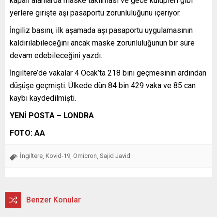
kapalı alanlarda maske takılması ve gece kulüpleri gibi
yerlere girişte aşı pasaportu zorunluluğunu içeriyor.
İngiliz basını, ilk aşamada aşı pasaportu uygulamasının
kaldırılabileceğini ancak maske zorunluluğunun bir süre
devam edebileceğini yazdı.
İngiltere’de vakalar 4 Ocak’ta 218 bini geçmesinin ardından
düşüşe geçmişti. Ülkede dün 84 bin 429 vaka ve 85 can
kaybı kaydedilmişti.
YENİ POSTA – LONDRA
FOTO: AA
İngiltere
Kovid-19
Omicron
Sajid Javid
,
,
,
Benzer Konular