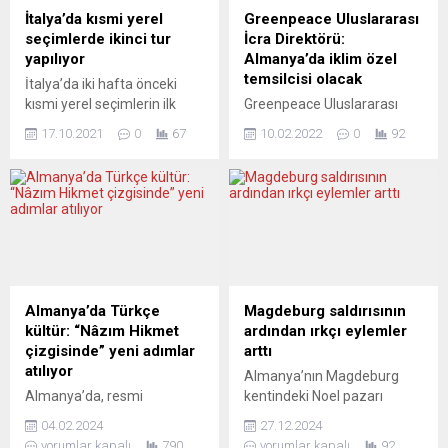
dikkat çekti. İsviçre’nin
konusu yasa taslağının
İtalya’da kısmi yerel
Greenpeace Uluslararası
Cenevre kentinde planlanan
göçmenler içinde en yüksek
seçimlerde ikinci tur
İcra Direktörü:
Dünya Ticaret Örgütü (DTÖ)
nüfusa sahip Türkler için de
yapılıyor
Almanya’da iklim özel
12. Bakanlar Konferansı’nın,
Almanya’nın bir parçası
temsilcisi olacak
İtalya’da iki hafta önceki
Covid-19’un Güney
olduklarına dair açık...
kısmi yerel seçimlerin ilk
Greenpeace Uluslararası
Afrika’da...
turunda belediye
İcra Direktörü Jennifer
17.10.2021
0
67
10.02.2022
0
92
başkanlıkları belli olmayan
Morgan, Alman hükümetinin
65 yerleşim yerinde bugün
iklim özel temsilcisi olacak.
ve pazartesi ikinci tur
Almanya Dışişleri Bakanı
seçimler yapılacak. Yaklaşık
Annalena Baerbock,
5 milyon seçmeni
Morgan’ın 1 Mart’tan
ilgilendiren ikinci tur
itibaren Dışişleri
seçimde, başkent Roma,
Bakanlığında uluslararası
Torino, Trieste gibi
iklim politikası için özel
büyükşehirlerin de olduğu
temsilci olarak çalışmaya
Almanya’da Türkçe
Magdeburg saldırısının
65 kentin belediye başkanı
başlayacağını söyledi. ABD
kültür: “Nâzım Hikmet
ardından ırkçı eylemler
belli olacak. Oy verme
vatandaşı olan Morgan’ın
çizgisinde” yeni adımlar
arttı
işleminin iki gün...
Alman vatandaşlığına
atılıyor
Almanya’nın Magdeburg
geçeceğini ve müsteşar
Almanya’da, resmi
kentindeki Noel pazarı
olarak atanacağını belirten
istatistiklerde de görüldüğü
saldırısı sonrası ülkede
Baerbock, Morgan’ın iklim
04.02.2024
27.12.2024
gibi, en çok konuşulan ve
göçmenlere yönelik ırkçı
konusunda...
yorumlar kapalı
790
yorumlar kapalı
92