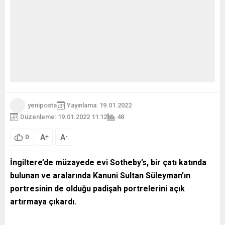
yeniposta
Yayınlama: 19.01.2022
Düzenleme: 19.01.2022 11:12
48
A
A
+
-
0
İngiltere’de müzayede evi Sotheby’s, bir çatı katında
bulunan ve aralarında Kanuni Sultan Süleyman’ın
portresinin de olduğu padişah portrelerini açık
artırmaya çıkardı.