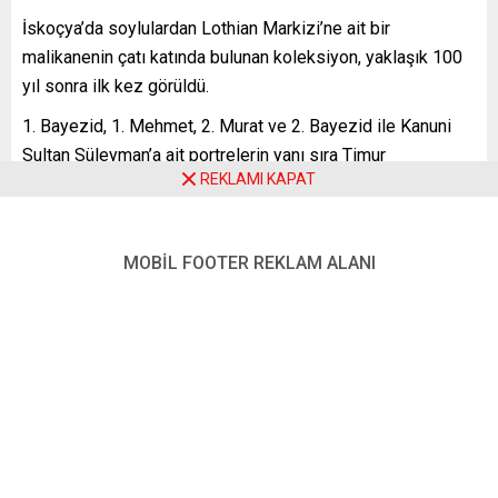
İskoçya’da soylulardan Lothian Markizi’ne ait bir
malikanenin çatı katında bulunan koleksiyon, yaklaşık 100
yıl sonra ilk kez görüldü.
Bayezid, 1. Mehmet, 2. Murat ve 2. Bayezid ile Kanuni
Sultan Süleyman’a ait portrelerin yanı sıra Timur
REKLAMI KAPAT
İmparatorluğu’nun kurucusu Timurlenk’in de tablosunun da
yer aldığı eserlerin, 16 yüzyılda İskoçya’daki Newbattle
Manastırı’nda asılı olan daha geniş bir portre grubunun
MOBİL FOOTER REKLAM ALANI
parçası olduğu düşünülüyor.
Her biri için 50 bin sterlin (yaklaşık 925 bin TL) başlangıç
fiyatı belirlenen portreler, 20 Ocak’ta tamamlanacak açık
artırmada yeni sahibini bulacak.
Sotheby’s Ortadoğu Satışları Sorumlusu Benedict Carter,
AA muhabirine yaptığı açıklamada, “Bunların muhtemelen
17. yüzyılda üçüncü Lothian Kontu William Carr tarafından
getirildiği düşünülüyor. Bu, Osmanlı grubunun en önemli