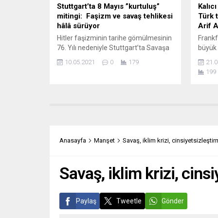
Stuttgart’ta 8 Mayıs ”kurtuluş”
Kalıc
mitingi: Faşizm ve savaş tehlikesi
Türk 
hâlâ sürüyor
Arif A
Hitler faşizminin tarihe gömülmesinin
Frankf
76. Yılı nedeniyle Stuttgart’ta Savaşa
büyük 
ve Faşizme Karşı Zafer Günü mitingi
üzere 
10.05.2021
0
179
21.0
düzenlendi. DGB’nin düzenlediği
entegr
199
gösteride günümüzde savaş ve
çalışma
faşizm tehlikesinin devam ettiğine
ayrımc
işaret edildi. İnsanlığın başına bela
kurulu
olan faşizm ve İkinci Paylaşım Savaşı,
Kültür
55 milyon insanın ölümü, bombalarla
Arslan
yerle bir edilen şehirler ve büyük
yaşamı
fedakârlıklar, kayıplar...
Toplu
Anasayfa
Manşet
Savaş, iklim krizi, cinsiyetsizleşti
çok...
Savaş, iklim krizi, cins
Paylaş
Tweetle
Gönder