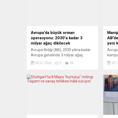
Avrupa’da büyük orman
Manip
operasyonu: 2030’a kadar 3
AB’de
milyar ağaç dikilecek
yeni k
Avrupa Birliği (AB), 2030 yılına kadar
Avrupa
Avrupa genelinde 3 milyar ağaç
kampan
dikilmesini planlıyor. AB, iklim
reklam
05.01.2022
0
55
25.1
değişikliğinin çevresel etkilerine karşı
hazırl
Avrupa kıtasını dönüştürme planı olan
olduğu
Yeşil Mutabakat kapsamında
kişisel
ormanları genişletme stratejisi
yasakl
yürütüyor. Bu çerçevede ekolojik
Komis
ilkeler göz önünde bulundurularak
Jourov
kıtada 2030’a kadar 3 milyar yeni ağaç
şeffaf
dikilmesi planlanıyor. Böylece orman...
basın 
(siyas
bunun 