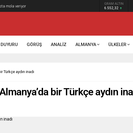
GRAM ALTIN
sta mola veriyor
6.552,32
DUYURU
GÖRÜŞ
ANALİZ
ALMANYA
ÜLKELER
ir Türkçe aydın inadı
 Almanya’da bir Türkçe aydın ina