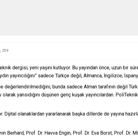
259
Teknik dergisi, yeni yaşını kutluyor. Bu yayından önce, uzun bir s
dın yayıncılığını” sadece Türkçe değil, Almanca, İngilizce, İspany
e değerlendirilmediğini, bunda sadece Alman tarafının değil Tür
v olarak yansıdığını düşünen genç kuşak yayıncılardan. PoliTeknik
or. Dijital olanaklardan yararlanarak başka dillerde de yayına hazı
min Berhard, Prof. Dr. Havva Engin, Prof. Dr. Eva Borst, Prof. Dr. M