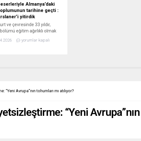
ı eserleriyle Almanya’daki
toplumunun tarihine geçti :
rslaner’i yitirdik
urt ve çevresinde 33 yıldır,
bölümü eğitim ağırlıklı olmak
çok yönlü sosyal yardım,
4.2026
yorumlar kapalı
asyon, kültür ve siyasi
lar yürüten, “ırkçılık ve
ılıkla mücadele”nin öncü
şlarından KUBI’nin (Eğitim ve
 Derneği) Kurucu Başkanı Arif
er, 63’üncü yaşına bastığı gün
nı yitirdi. Almanya Türk
mu (TGD) başta olmak üzere
rme: “Yeni Avrupa”nın tohumları mı atılıyor?
iyetsizleştirme: “Yeni Avrupa”nın