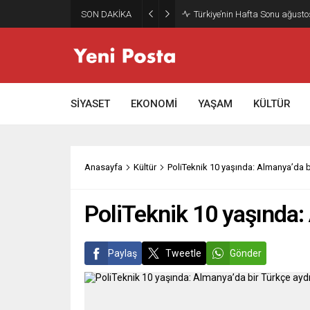
SON DAKİKA
Türkiye’nin Hafta Sonu ağusto
SİYASET
EKONOMİ
YAŞAM
KÜLTÜR
Anasayfa
Kültür
PoliTeknik 10 yaşında: Almanya’da b
PoliTeknik 10 yaşında:
Paylaş
Tweetle
Gönder