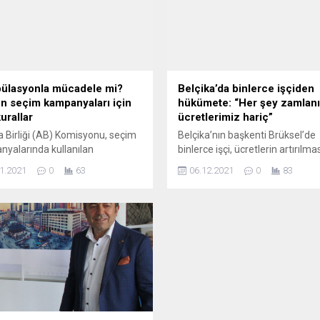
ülasyonla mücadele mi?
Belçika’da binlerce işçiden
n seçim kampanyaları için
hükümete: “Her şey zamlanı
urallar
ücretlerimiz hariç”
 Birliği (AB) Komisyonu, seçim
Belçika’nın başkenti Brüksel’de
yalarında kullanılan
binlerce işçi, ücretlerin artırılma
larda, siyasi amaçla
sınır getiren yasayı ve hayat
1.2021
0
63
06.12.2021
0
83
andığı ve finansörünün kim
pahalılığını protesto etmek için
nun açık şekilde belirtilmesi ile
yürüyüş düzenledi. Ülkenin fark
 bilgilerin izinsiz kullanılmasının
kentlerinden gelen işçiler, Brüks
anması için teklif hazırladı. AB
Kuzey Tren İstasyonu önünde
yonu Başkan Yardımcısı Vera
toplanarak Merkez İstasyona y
a, demokrasiyi ve seçimlerin
Yeşil ve kırmızı şapkalar, maske
lığını güçlendirme konusunda
montlar giyerek sendikalarını te
toplantısı düzenledi. “İnsanlar
eden flamalarla trafiğe kapatıl
i) bir reklamı neden gördüklerini,
geniş caddelerde yürüyen...
kim...