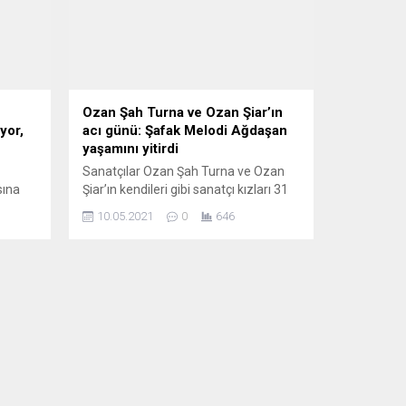
Ozan Şah Turna ve Ozan Şiar’ın
yor,
acı günü: Şafak Melodi Ağdaşan
yaşamını yitirdi
Sanatçılar Ozan Şah Turna ve Ozan
sına
Şiar’ın kendileri gibi sanatçı kızları 31
yaşındaki Şafak Melodi Ağdaşan
10.05.2021
0
646
hayata veda etti. Koronavirüs tedavisi
lı
gören oyuncu ve müzisyen Şafak
el’deki
Melodi Ağdaşan’ın ani vefatı
Almanya’daki ve Türkiye’deki sanat
ürüdü.
camiasını mateme boğdu. Halk ozanı
ler ve
Şah Turna, yakalandığı koronavirüs
msil
nedeniyle yoğun bakım ünitesine
an
yatırılmış, kızı Şirin’in...