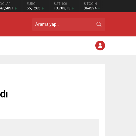
DOLAR
EURO
BIST 100
BITCOIN
47,5851
55,1265
13.703,13
$64594
dı