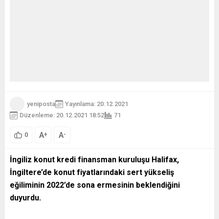
yeniposta
Yayınlama: 20.12.2021
Düzenleme: 20.12.2021 18:52
71
A
A
+
-
0
İngiliz konut kredi finansman kuruluşu Halifax,
İngiltere’de konut fiyatlarındaki sert yükseliş
eğiliminin 2022’de sona ermesinin beklendiğini
duyurdu.