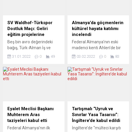
olarak Erdoğan telefon
Deutsche Bank, 2021 yılı
görüşmesi yapacağına
finansal sonuçlarını açıkladı.
dikkat çekerek, “Kendisinin
Buna göre banka, yatırım
Moskova ile Kiev arasında
bankacılığı birimindeki
SV Waldhof-Türkspor
Almanya’da göçmenlerin
arabuluculuk konusunda
kazancın etkisiyle geçen yıl
Dostluk Maçı: Geliri
kültürel hayata katılımı
özel rolü var. Bunu yapan
2,5 milyar...
eğitim projelerine
incelendi
birkaç Batı...
Beş bin avro değerindeki
Federal Almanya’nın eski
bağış, Türk-Alman İş ve
madenci kenti Ahlen’de bir
Eğitim Enstitüsü’nün (DTI)
sosyal hizmet kurumu olan
31.01.2022
0
49
03.02.2022
0
83
demokrasi, Almanca dil
“Innosozial”, göçmenlerin
eğitimi, mesleki
kültürel yaşama,
bilgilendirme ve
etkinliklerine katılımını
yönlendirme konularında
araştırdı. Raporda, 60 yıldır
yürüttüğü eğitim odaklı
Almanya’da yaşayan
projeler için kullanılacak.
insanımızın ve diğer
DTI’nin çağrısı SV Waldhof
göçmen gruplarının kültürel
ve Türkspor arasında
yaşama katılımı konusunda
“Irkçılığa karşı gol at!”
eksikliklerin, çekincelerin
Eyalet Meclisi Başkanı
Tartışmalı “Uyruk ve
sloganıyla bir dostluk maçı
bulunduğu dile getirildi. Üç
Muhterem Aras
Sınırlar Yasa Tasarısı”:
düzenlenmişti. 2-1 SV
dönem Ahlen’de Belediye
taziyeleri kabul etti
İngiltere’de kabul edildi
Waldhof’un galibiyetiyle
Başkanlığı yapan Benedikt
Federal Almanya’nın ilk
İngiltere’de “mülteci karşıtı
sona eren maçta,...
Ruhmöller’in yönetiminde