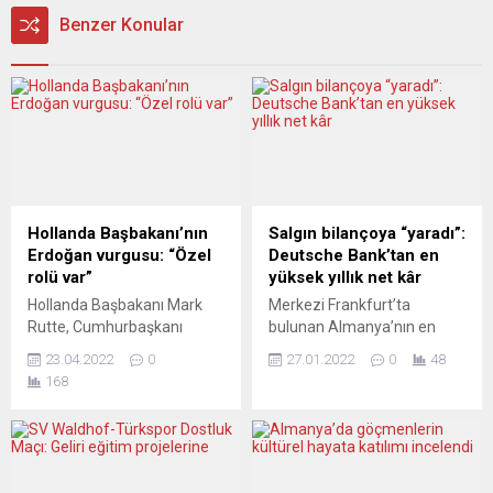
Benzer Konular
Hollanda Başbakanı’nın
Salgın bilançoya “yaradı”:
Erdoğan vurgusu: “Özel
Deutsche Bank’tan en
rolü var”
yüksek yıllık net kâr
Hollanda Başbakanı Mark
Merkezi Frankfurt’ta
Rutte, Cumhurbaşkanı
bulunan Almanya’nın en
Recep Tayyip Erdoğan’ın
büyük bankalarından
23.04.2022
0
27.01.2022
0
48
Rusya ile Ukrayna arasındaki
Deutsche Bank, yatırım
168
arabuluculuk konusunda
bankacılığı birimindeki
özel rolü olduğunu söyledi.
kazancın etkisiyle geçen yıl
Başbakan Mark Rutte,
2,5 milyar avro ile 2011’den
birkaç hafta önce Türkiye’ye
bu yana yıllık bazdaki en
yaptığı ziyaretin devamı
yüksek net kâra ulaştı.