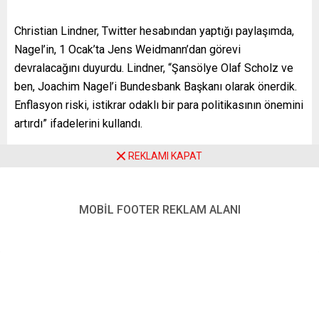
Christian Lindner, Twitter hesabından yaptığı paylaşımda,
Nagel’in, 1 Ocak’ta Jens Weidmann’dan görevi
devralacağını duyurdu. Lindner, “Şansölye Olaf Scholz ve
ben, Joachim Nagel’i Bundesbank Başkanı olarak önerdik.
Enflasyon riski, istikrar odaklı bir para politikasının önemini
artırdı” ifadelerini kullandı.
Federal Maliye Bakanı Lindner, Nagel’in deneyimli biri
REKLAMI KAPAT
olarak Bundesbank’ta devamlılığı sağlayacağını belirtti.
17 yıl Bundesbak’ta görev aldıktan sonra Alman Kamu
MOBİL FOOTER REKLAM ALANI
Yatırım Bankası’nda (KfW) yönetim kurulu üyeliği yapan 55
yaşındaki Nagel, şu anda Uluslararası Ödemeler
Bankası’nda (BIS) çalışıyor. Alman medyasına göre Nagel,
Alman hükümet ortağı Hür Demokrat Parti’de (FDP)
“istikrar odaklı bir sosyal demokrat” olarak görülüyor.
Avrupa Merkez Bankası’nda (ECB) enflasyonun geçici olup