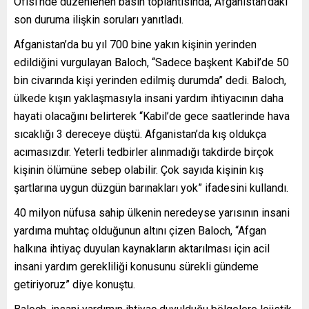
Ofisi’nde düzenlenen basın toplantısında, Afganistan’daki
son duruma ilişkin soruları yanıtladı.
Afganistan’da bu yıl 700 bine yakın kişinin yerinden
edildiğini vurgulayan Baloch, “Sadece başkent Kabil’de 50
bin civarında kişi yerinden edilmiş durumda” dedi. Baloch,
ülkede kışın yaklaşmasıyla insani yardım ihtiyacının daha
hayati olacağını belirterek “Kabil’de gece saatlerinde hava
sıcaklığı 3 dereceye düştü. Afganistan’da kış oldukça
acımasızdır. Yeterli tedbirler alınmadığı takdirde birçok
kişinin ölümüne sebep olabilir. Çok sayıda kişinin kış
şartlarına uygun düzgün barınakları yok” ifadesini kullandı.
40 milyon nüfusa sahip ülkenin neredeyse yarısının insani
yardıma muhtaç olduğunun altını çizen Baloch, “Afgan
halkına ihtiyaç duyulan kaynakların aktarılması için acil
insani yardım gerekliliği konusunu sürekli gündeme
getiriyoruz” diye konuştu.