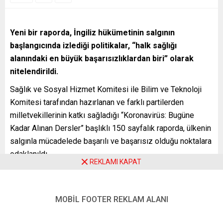
Yeni bir raporda, İngiliz hükümetinin salgının
başlangıcında izlediği politikalar, “halk sağlığı
alanındaki en büyük başarısızlıklardan biri” olarak
nitelendirildi.
Sağlık ve Sosyal Hizmet Komitesi ile Bilim ve Teknoloji
Komitesi tarafından hazırlanan ve farklı partilerden
milletvekillerinin katkı sağladığı “Koronavirüs: Bugüne
Kadar Alınan Dersler” başlıklı 150 sayfalık raporda, ülkenin
salgınla mücadelede başarılı ve başarısız olduğu noktalara
odaklanıldı.
REKLAMI KAPAT
Raporda, enfeksiyona yavaş ve kademeli yaklaşım ile
sokağa çıkma yasağının geciktirilmesi yoluyla sürü
bağışıklığının hedeflenmesi yüzünden ülkede çok sayıda
MOBİL FOOTER REKLAM ALANI
kişinin yaşamını yitirdiğine işaret edilerek İngiltere’nin