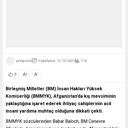
yeniposta
Yayınlama: 12.10.2021
114
A
A
+
-
0
Birleşmiş Milletler (BM) İnsan Hakları Yüksek
Komiserliği (BMMYK), Afganistan’da kış mevsiminin
yaklaştığına işaret ederek ihtiyaç sahiplerinin acil
insani yardıma muhtaç olduğuna dikkati çekti.
BMMYK sözcülerinden Babar Baloch, BM Cenevre