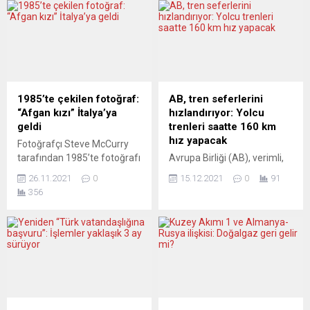
tarafından uzunca bir
baskın düzenlendi. Polislerin
masanın öteki ucunda
çalışma odalarında arama
karşılanması, Fransız
yapıldı. 21 Nisan’da
basınında geniş yer buldu.
Frankfurt Savcılığınca
Avrupa Birliği (AB) dönem
başlatılan ve Hessen Eyaleti
başkanı olarak da başkent
Kriminal Polisi’nin yürüttüğü
Moskova’ya giden Macron,
soruşturma çerçevesinde
1985’te çekilen fotoğraf:
AB, tren seferlerini
Putin ile Kremlin Sarayı’nda
20 polis, nasyonal sosyalist
“Afgan kızı” İtalya’ya
hızlandırıyor: Yolcu
Ukrayna krizini baş başa ele
örgüt propagandası
geldi
trenleri saatte 160 km
aldı. Putin’in daha...
yapmak, yasak sembol ve
hız yapacak
Fotoğrafçı Steve McCurry
görüntülerin yanı sıra
tarafından 1985’te fotoğrafı
Avrupa Birliği (AB), verimli,
kışkırtıcı içerik paylaşıp...
çekilen ve National
çevre dostu ve sürdürülebilir
26.11.2021
0
15.12.2021
0
91
Geographic dergisine kapak
seyahat için demir yollarını
356
olmasıyla ünlenen “Afgan
geliştirmeyi ve tren
Kızı“ Şarbat Gula, İtalya’nın
seferlerini hızlandırmayı
başkenti Roma’ya geldi.
planlıyor. AB Komisyonu,
Başbakanlıktan yapılan
Avrupa Yeşil Mutabakatı
yazılı açıklamada, 1985
hedefleri doğrultusunda AB
yılında Peşaver’deki bir
içi ulaşım sistemini çevre
mülteci kampında henüz
dostu biçimde modernize
küçük bir kız iken McCurry
etmeye yönelik düzenleme
tarafından çekilen
teklifleri içeren paketini