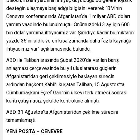
Baloch, insani yardımın ihtiyaç duyulduğu bölgelere lojistik
desteğin ulaşmaya başladığı bilgisini vererek “BM’nin
Cenevre konferansında Afganistan’da 1 milyar ABD doları
yardım vaadinde bulunulmuştu. Önümüzdeki 3 ay için 600
bin dolar yardıma ihtiyacımız var. Şimdiye kadar bu miktarın
yüzde 35’ini aldık ve en kısa zamanda daha fazla kaynağa
ihtiyacımız var” açıklamasında bulundu.
ABD ile Taliban arasında Şubat 2020’de varılan barış
anlaşması çerçevesinde bu yıl uluslararası güçlerin
Afganistan’dan geri çekilmesiyle başlayan sürecin
ardından başkent Kabil’i kuşatan Taliban, 15 Ağustos’ta
Cumhurbaşkanı Eşref Gani’nin ülkeyi terk etmesi sonrası
kenti çatışmasız şekilde kontrolüne almıştı.
ABD, 31 Ağustos’ta Afganistan’dan çekilme sürecini
tamamlamıştı.
YENİ POSTA – CENEVRE