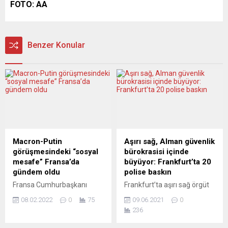
FOTO: AA
Benzer Konular
Macron-Putin
Aşırı sağ, Alman güvenlik
görüşmesindeki “sosyal
bürokrasisi içinde
mesafe” Fransa’da
büyüyor: Frankfurt’ta 20
gündem oldu
polise baskın
Fransa Cumhurbaşkanı
Frankfurt’ta aşırı sağ örgüt
Emmanuel Macron’un,
propagandası yapmakla
08.02.2022
0
75
09.06.2021
0
Ukrayna krizini görüşmek
suçlanan 20 polis
236
için gittiği Rusya’da, Devlet
memuruna, görev yaptıkları
Başkanı Vladimir Putin
emniyet müdürlüğüne