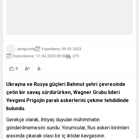
yeniposta
Yayınlama: 09.03.2023
Düzenleme: 17.04.2023 09:06
273
A
A
+
-
0
Ukrayna ve Rusya güçleri Bahmut şehri çevresinde
çetin bir savaş sürdürürken, Wagner Grubu lideri
Yevgeni Prigojin paralı askerlerini çekme tehdidinde
bulundu.
Gerekçe olarak, ihtiyaç duyulan mühimmatın
gönderilmemesini sundu. Yorumcular, Rus askeri birimleri
arasında çıkacak olası bir iç iktidar kavgasının