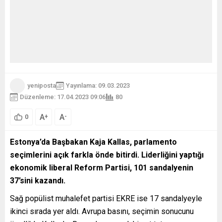
yeniposta
Yayınlama: 09.03.2023
Düzenleme: 17.04.2023 09:06
80
A
A
+
-
0
Estonya’da Başbakan Kaja Kallas, parlamento
seçimlerini açık farkla önde bitirdi. Liderliğini yaptığı
ekonomik liberal Reform Partisi, 101 sandalyenin
37’sini kazandı.
Sağ popülist muhalefet partisi EKRE ise 17 sandalyeyle
ikinci sırada yer aldı. Avrupa basını, seçimin sonucunu