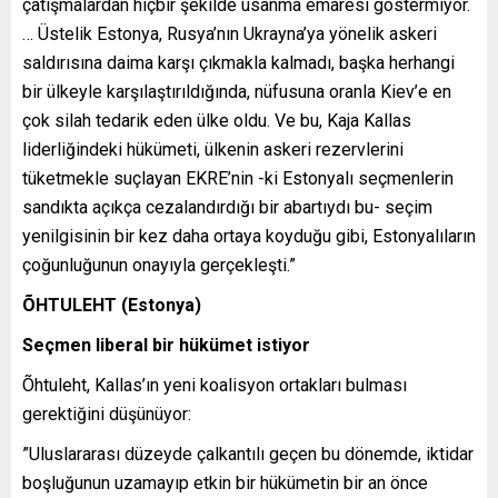
çatışmalardan hiçbir şekilde usanma emaresi göstermiyor.
… Üstelik Estonya, Rusya’nın Ukrayna’ya yönelik askeri
saldırısına daima karşı çıkmakla kalmadı, başka herhangi
bir ülkeyle karşılaştırıldığında, nüfusuna oranla Kiev’e en
çok silah tedarik eden ülke oldu. Ve bu, Kaja Kallas
liderliğindeki hükümeti, ülkenin askeri rezervlerini
tüketmekle suçlayan EKRE’nin -ki Estonyalı seçmenlerin
sandıkta açıkça cezalandırdığı bir abartıydı bu- seçim
yenilgisinin bir kez daha ortaya koyduğu gibi, Estonyalıların
çoğunluğunun onayıyla gerçekleşti.”
ÕHTULEHT (Estonya)
Seçmen liberal bir hükümet istiyor
Õhtuleht, Kallas’ın yeni koalisyon ortakları bulması
gerektiğini düşünüyor:
”Uluslararası düzeyde çalkantılı geçen bu dönemde, iktidar
boşluğunun uzamayıp etkin bir hükümetin bir an önce