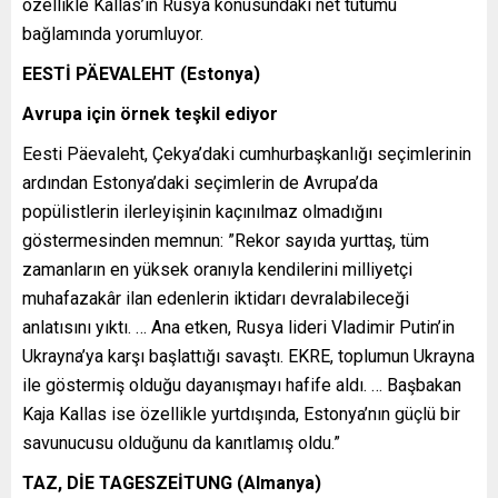
özellikle Kallas’ın Rusya konusundaki net tutumu
bağlamında yorumluyor.
EESTİ PÄEVALEHT (Estonya)
Avrupa için örnek teşkil ediyor
Eesti Päevaleht, Çekya’daki cumhurbaşkanlığı seçimlerinin
ardından Estonya’daki seçimlerin de Avrupa’da
popülistlerin ilerleyişinin kaçınılmaz olmadığını
göstermesinden memnun: ”Rekor sayıda yurttaş, tüm
zamanların en yüksek oranıyla kendilerini milliyetçi
muhafazakâr ilan edenlerin iktidarı devralabileceği
anlatısını yıktı. … Ana etken, Rusya lideri Vladimir Putin’in
Ukrayna’ya karşı başlattığı savaştı. EKRE, toplumun Ukrayna
ile göstermiş olduğu dayanışmayı hafife aldı. … Başbakan
Kaja Kallas ise özellikle yurtdışında, Estonya’nın güçlü bir
savunucusu olduğunu da kanıtlamış oldu.”
TAZ, DİE TAGESZEİTUNG (Almanya)