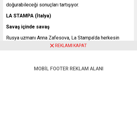
doğurabileceği sonuçları tartışıyor.
LA STAMPA (İtalya)
Savaş içinde savaş
Rusya uzmanı Anna Zafesova, La Stampa’da herkesin
ganimet olarak Bahmut’un peşinde olduğunu söylüyor:
REKLAMI KAPAT
”Wagner Grubu’nun kurucusu Yevgeni Prigojin, kendisini
‘Bahmut Kalesi’ni Kremlin için fethedebilecek yegâne kişi
MOBİL FOOTER REKLAM ALANI
olarak göstermekten ve Rus ordusunu yoluna taş koymakla
suçlamaktan çekinmiyor. Vladimir Putin de yedi aydan uzun
bir süredir savaş haritasında kayda değer bir ilerleme
kaydedemedikten sonra, Rus halkına savaş ganimeti
olarak sunmak için topçuları sayesinde neredeyse yerle
bir edilmiş bu şehri ele geçirmek istiyor. Böylelikle
Bahmut, Putin’in iki ordusunun, Savunma Bakanlığı’na bağlı
resmi orduyla Yevgeni Prigojin’in paralı Wagner Grubu’nun
uğruna dövüştüğü bir ödüle dönüşüyor.”