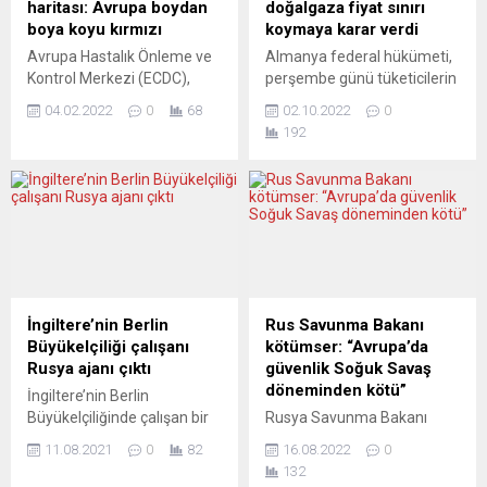
haritası: Avrupa boydan
doğalgaza fiyat sınırı
Türkiye’de 1,5 milyondan
EC Boxing Kulübüyle ringe
boya koyu kırmızı
koymaya karar verdi
fazla insanı, nakdi...
çıkan...
Avrupa Hastalık Önleme ve
Almanya federal hükümeti,
Kontrol Merkezi (ECDC),
perşembe günü tüketicilerin
Covid-19 seyahat haritasının
ve işletmelerin hızla artan
04.02.2022
0
68
02.10.2022
0
son güncellemesinde, tüm
enerji maliyetlerini azaltmak
192
Avrupa’yı koyu kırmızı renge
için doğalgaz fiyatına üst
boyayarak kıtanın çok
sınır getirilmesi üzerinde
yüksek düzeyde enfeksiyon
anlaştı. Bu kapsamda, 200
riski altına olduğunu
milyar avro destek
gösterdi. ECDC’nin her
sunulması planlanıyor.
hafta güncellediği haritasına
Avrupa’daki diğer ülkelerde
göre, koyu kırmızı çok
de yaklaşan kışın daha iyi
yüksek riskli, kırmızı yüksek,
atlatılmasını sağlayacak
turuncu orta düzeyde, yeşil
türlü yollar bulunmaya
İngiltere’nin Berlin
Rus Savunma Bakanı
ise düşük düzeyli
çalışılıyor. Yorumcular, alınan
Büyükelçiliği çalışanı
kötümser: “Avrupa’da
enfeksiyon riskli...
tedbirleri tartışıyor.
Rusya ajanı çıktı
güvenlik Soğuk Savaş
FRANKFURTER RUNDSCHAU
döneminden kötü”
İngiltere’nin Berlin
(Almanya)...
Büyükelçiliğinde çalışan bir
Rusya Savunma Bakanı
kişi, Rusya adına casusluk
Sergey Şoygu, Ukrayna
11.08.2021
0
82
16.08.2022
0
yapmak suçlamasıyla
Silahlı Kuvvetleri’nin askeri
132
yakalandı. Federal
operasyonlarının