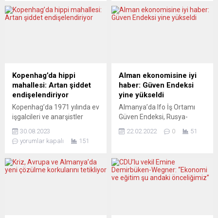
ağır işlerde çalıştırarak
müzakerelere hazırlanıyor.
iliklerine kadar sömürerek,
Financial Times ise 15
yok edilmesine neden olan
maddelik bir plan üzerinde
ölüm fabrikalarını açmaya
çalışıldığını öne sürüyor.
başladı. Birinci Dünya Savaşı
Öncelikli konunun Rusya’nın,
sonrası Almanya’da işçi ve
tarafız kalacak Ukrayna’da
emekçiler için yaşam çok
Batılı asker
zorlaştı. Buna bağlı olarak
konuşlandırılmaması talebi
Kopenhag’da hippi
Alman ekonomisine iyi
sınıf...
ve Ukrayna’nın Rus
mahallesi: Artan şiddet
haber: Güven Endeksi
birliklerinin geri çekilmesi
endişelendiriyor
yine yükseldi
talebi olduğu iddia ediliyor....
Kopenhag’da 1971 yılında ev
Almanya’da Ifo İş Ortamı
işgalcileri ve anarşistler
Güven Endeksi, Rusya-
tarafından kurulan, belediye
Ukrayna krizine rağmen
30.08.2023
22.02.2022
0
51
tarafından otonom bir
şubatta 98,9 puana
yorumlar kapalı
151
mahalle olarak tanınan
yükselerek artışını ikinci aya
Christiania’da, esrar ve LSD
taşıdı. Merkezi Münih’te
gibi uyuşturucu ticareti uzun
bulunan Ekonomi Araştırma
yıllardır Pusher Street adı
Enstitüsü (Ifo), yaklaşık 9 bin
verilen caddede
firmanın katılımıyla
gerçekleşiyor. Ancak, ağır
gerçekleştirdiği şubat ayı
uyuşturucu ve silah satışı
Almanya İş Anketi
yasaklanmış durumda. Son
sonuçlarını yayımladı. Buna