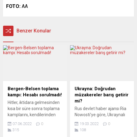
FOTO:
AA
Benzer Konular
Bergen-Belsen toplama
Ukrayna: Doğrudan
kampı: Hesabı sorulmadı!
müzakereler barış getirir
mi?
Hitler, iktidara gelmesinden
kısa bir süre sonra toplama
Rus devlet haber ajansı Ria
kamplarını, kendilerinden
Nowosti’ye göre, Ukraynalı
(faşizmden) yana
ve Rus arabulucular
07.06.2022
0
19.03.2022
0
olmayanları birdenbire değil
Zelenskiy ile Putin arasında
315
108
ama sistemli bir şekilde, en
gerçekleşecek doğrudan