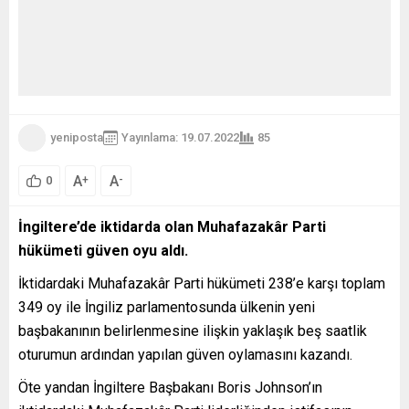
yeniposta
Yayınlama: 19.07.2022
85
A
A
+
-
0
İngiltere’de iktidarda olan Muhafazakâr Parti
hükümeti güven oyu aldı.
İktidardaki Muhafazakâr Parti hükümeti 238’e karşı toplam
349 oy ile İngiliz parlamentosunda ülkenin yeni
başbakanının belirlenmesine ilişkin yaklaşık beş saatlik
oturumun ardından yapılan güven oylamasını kazandı.
Öte yandan İngiltere Başbakanı Boris Johnson’ın