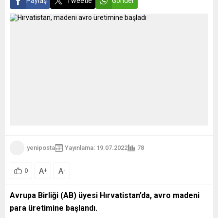
Paylaş
Tweetle
Gönder
yeniposta
Yayınlama: 19.07.2022
78
A
A
+
-
0
Avrupa Birliği (AB) üyesi Hırvatistan’da, avro madeni
para üretimine başlandı.