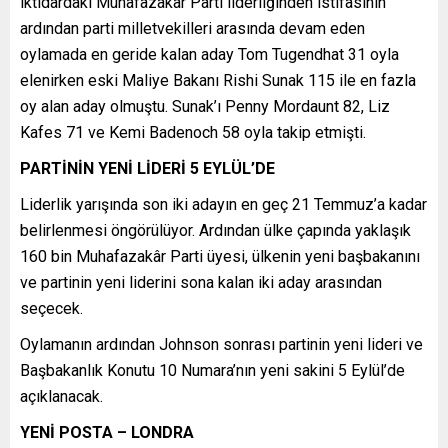
iktidardaki Muhafazakâr Parti liderliğinden istifasının
ardından parti milletvekilleri arasında devam eden
oylamada en geride kalan aday Tom Tugendhat 31 oyla
elenirken eski Maliye Bakanı Rishi Sunak 115 ile en fazla
oy alan aday olmuştu. Sunak’ı Penny Mordaunt 82, Liz
Kafes 71 ve Kemi Badenoch 58 oyla takip etmişti.
PARTİNİN YENİ LİDERİ 5 EYLÜL’DE
Liderlik yarışında son iki adayın en geç 21 Temmuz’a kadar
belirlenmesi öngörülüyor. Ardından ülke çapında yaklaşık
160 bin Muhafazakâr Parti üyesi, ülkenin yeni başbakanını
ve partinin yeni liderini sona kalan iki aday arasından
seçecek.
Oylamanın ardından Johnson sonrası partinin yeni lideri ve
Başbakanlık Konutu 10 Numara’nın yeni sakini 5 Eylül’de
açıklanacak.
YENİ POSTA – LONDRA