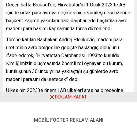
Geçen hafta Brüksel’de, Hırvatistan’ın 1 Ocak 2023’te AB
içinde ortak para avroya geçmesinin resmileşmesi üzerine
başkent Zagreb yakınlarındaki darphanede başlatılan avro
madeni para basımı kapsamında tören düzenlendi.
Törene katılan Başbakan Andrej Plenkovic, madeni para
üretiminin avro bölgesine geçişte başlangıç olduğunu
ifade ederek, “Hırvatistan Darphanesi 1993’te kuruldu.
Kimliğimizin oluşmasında önemli rol oynayan bu kurum,
kuruluşunun 30’uncu yılına yaklaştığı şu günlerde avro
madeni parasını da üretecek” dedi.
Ülkesinin 2023’te önemli AB ülkeleri arasına gireceğine
REKLAMI KAPAT
işaret eden Plenkovic, çalışmalarına büyük bir özveriyle
devam edeceklerini söyledi.
Hırvatistan Merkez Bankası Başkanı Boris Vujcic de
MOBİL FOOTER REKLAM ALANI
darphanenin yıl sonuna kadar 420 milyon adet madeni para
basacağını belirterek, “Hedefimiz 3 bin 700 ton madeni