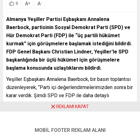
A
A
+
-
0
Almanya Yeşiller Partisi Eşbaşkanı Annalena
Baerbock, partisinin Sosyal Demokrat Parti (SPD) ve
Hür Demokrat Parti (FDP) ile “üç partili hükümet
kurmak” için görüşmelere başlamak istediğini bildirdi.
FDP Genel Başkanı Christian Lindner, Yeşiller’le SPD
başkanlığında bir üçlü hükümet için görüşmelere
başlama konusunda uzlaştıklarını bildirdi.
Yeşiller Eşbaşkanı Annalena Baerbock, bir basın toplantısı
düzenleyerek, “Parti içi değerlendirmelerimizden sonra bir
karar verdik. Şimdi SPD ve FDP ile daha detaylı
görüşmeler yapmak akıllıca olacaktır. FDP’ye, üç partili
REKLAMI KAPAT
koalisyon görüşmelerine geçmesini öneriyoruz” dedi.
Baerbock’ın açıklamaları, ülkenin önde gelen siyasi
partilerinin 26 Eylül’de yapılan genel seçimlerin ardından
MOBİL FOOTER REKLAM ALANI
koalisyon hükümeti seçeneklerini görüşmek üzere ikili