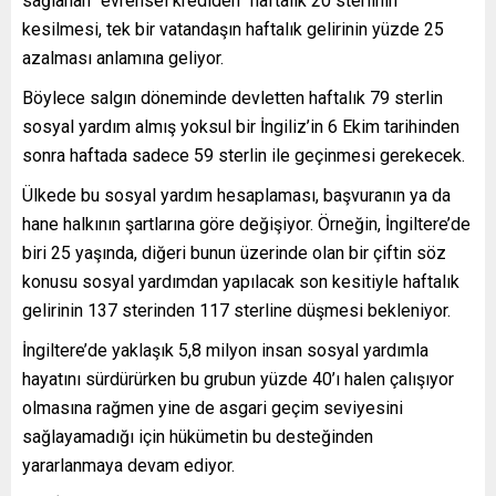
sağlanan “evrensel krediden” haftalık 20 sterlinin
kesilmesi, tek bir vatandaşın haftalık gelirinin yüzde 25
azalması anlamına geliyor.
Böylece salgın döneminde devletten haftalık 79 sterlin
sosyal yardım almış yoksul bir İngiliz’in 6 Ekim tarihinden
sonra haftada sadece 59 sterlin ile geçinmesi gerekecek.
Ülkede bu sosyal yardım hesaplaması, başvuranın ya da
hane halkının şartlarına göre değişiyor. Örneğin, İngiltere’de
biri 25 yaşında, diğeri bunun üzerinde olan bir çiftin söz
konusu sosyal yardımdan yapılacak son kesitiyle haftalık
gelirinin 137 sterinden 117 sterline düşmesi bekleniyor.
İngiltere’de yaklaşık 5,8 milyon insan sosyal yardımla
hayatını sürdürürken bu grubun yüzde 40’ı halen çalışıyor
olmasına rağmen yine de asgari geçim seviyesini
sağlayamadığı için hükümetin bu desteğinden
yararlanmaya devam ediyor.