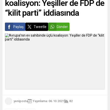
koalisyon: Yeşiller de FDP de
“kilit parti” iddiasında
Paylaş
Tweetle
Gönder
yeniposta
Yayınlama: 06.10.2021
82