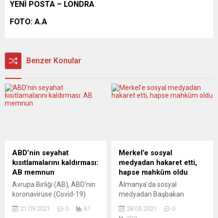
YENİ POSTA – LONDRA
FOTO: A.A
Benzer Konular
ABD’nin seyahat
Merkel’e sosyal
kısıtlamalarını kaldırması:
medyadan hakaret etti,
AB memnun
hapse mahkûm oldu
Avrupa Birliği (AB), ABD’nin
Almanya’da sosyal
koronavirüse (Covid-19)
medyadan Başbakan
karşı aşıları tamamlanmış
Angela Merkel’e hakaret
21.09.2021
0
61
28.05.2021
0
AB vatandaşlarına seyahat
eden bir kişiye 8 ay hapis