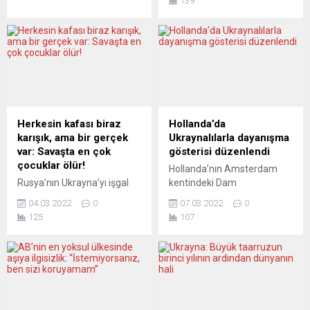
139
kısıtlamalarını kaldırmasını
cezası verildi. Berlin İdare
memnuniyetle karşıladı. AB
Mahkemesi’nden yapılan
Komisyonunun sosyal
açıklamada, Roland G’nin,
medya hesabından yapılan
Facebook’ta Merkel
paylaşımda, “Tam aşılı AB
hakkında hakaret ve nefret
vatandaşlarının çok yakında
içeren mesajlar yazdığı
ABD’ye yeniden seyahat
ifade edildi. Bahçıvan
edebileceğine yönelik
Roland G’nin, Merkel
açıklamayı memnuniyetle
hakkında kullandığı ifadeyle
Herkesin kafası biraz
Hollanda’da
karşılıyoruz. Ayrı kalmış
halkı kışkırtarak kamuoyunu
karışık, ama bir gerçek
Ukraynalılarla dayanışma
aileler ve dostlar için uzun
suça teşvik ettiği
var: Savaşta en çok
gösterisi düzenlendi
süredir beklenen bir adım.
gerekçesiyle suçlu
çocuklar ölür!
Hollanda’nın Amsterdam
Bu aynı...
bulunduğu vurgulanan...
Rusya’nın Ukrayna’yı işgal
kentindeki Dam
girişiminde sorulması
Meydanı’nda toplanan
04.03.2022
0
07.03.2022
0
gereken ilk soru aslında
yüzlerce kişi, Rusya’nın
125
107
“Ukrayna’yı ne kadar
Ukrayna’ya saldırıları
biliyoruz?” sorusudur. Bu
nedeniyle göç etmek
soruya vereceğimiz cevap
zorunda kalan Ukraynalılarla
tutumumuzu da belirler…
dayanışma gösterisi
Paris’te gazetecilik yapan
düzenledi. Farklı
sevgili Arzu Çakır, “Ukrayna
kesimlerden göstericilerin
halkının yanında, ama
bir araya geldiği Dam