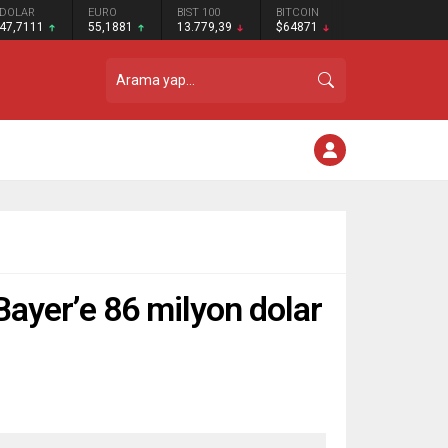
DOLAR
EURO
BIST 100
BITCOIN
47,7111
55,1881
13.779,39
$64871
 Bayer’e 86 milyon dolar