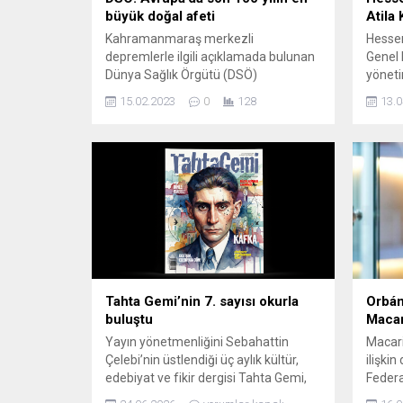
büyük doğal afeti
Atila
Kahramanmaraş merkezli
Hesse
depremlerle ilgili açıklamada bulunan
Genel 
Dünya Sağlık Örgütü (DSÖ)
yöneti
“Avrupa’da son 100 yılın en kötü doğal
Atila 
15.02.2023
0
128
13.0
afetine tanıklık ediyoruz” ifadesini
gerçek
kullandı. Dünya Sağlık Örgütü’nün
ardınd
(DSÖ) Avrupa Direktörü Hans Kluge,
Ceylan
düzenlediği çevrim içi basın
üye Be
toplantısında, 6 Şubat’ta meydana
kurulu
gelen Kahramanmaraş merkezli
Esad Ş
depremlerle ilgili açıklamalarda
derneği
bulundu. Kluge, “DSÖ Avrupa
bölgesinde son...
Tahta Gemi’nin 7. sayısı okurla
Orbán
buluştu
Macar
Yayın yönetmenliğini Sebahattin
Macari
Çelebi’nin üstlendiği üç aylık kültür,
ilişki
edebiyat ve fikir dergisi Tahta Gemi,
Federa
dopdolu içeriğiyle 7. sayısını okurlarıyla
Karaah