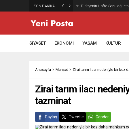
SON DAKİKA
SİYASET
EKONOMİ
YAŞAM
KÜLTÜR
Anasayfa
Manşet
Zirai tarım ilacı nedeniyle bir ke
Zirai tarım ilacı neden
tazminat
Paylaş
Tweetle
Gönder