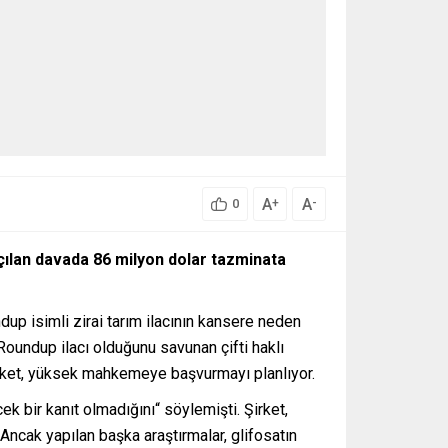
A
A
+
-
0
açılan davada 86 milyon dolar tazminata
dup isimli zirai tarım ilacının kansere neden
Roundup ilacı olduğunu savunan çifti haklı
Şirket, yüksek mahkemeye başvurmayı planlıyor.
k bir kanıt olmadığını“ söylemişti. Şirket,
 Ancak yapılan başka araştırmalar, glifosatın