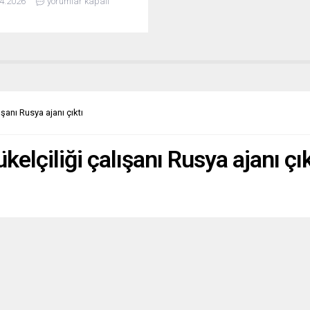
4.2026
yorumlar kapalı
n bir iktidar değişiminin ötesine
ini belirtti. Karaahmetoğlu’na
eçimler, ülkenin demokrasi,
ve Avrupa ile ilişkilerinde yeni
nemin kapısını araladı. Yaklaşık
 süren Viktor Orbán iktidarının
mesini tarihi bir kırılma olarak...
lışanı Rusya ajanı çıktı
ükelçiliği çalışanı Rusya ajanı çık