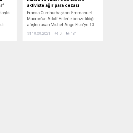
ar”
aktiviste ağır para cezası
daşlık
Fransa Cumhurbaşkanı Emmanuel
Macron’un Adolf Hitler’e benzetildiği
dı.
afişleri asan Michel-Ange Flori’ye 10
bin avro para cezası verildi. Fransa
19.09.2021
0
131
Cumhurbaşkanı’nın suç duyurusu
aret
üzerine güneydeki Toulon kentindeki
mahkemede görülen davada, 62
aması
yaşındaki Flori’ye savcı “bariz şekilde
niyle
zarar verme arzusu” suçlamasını
35 bu
yöneltti. Mahkeme Flori’yi
gizli
Cumhurbaşkanı’na alenen hakaretten
10 bin avro para cezasına çarptırdı....