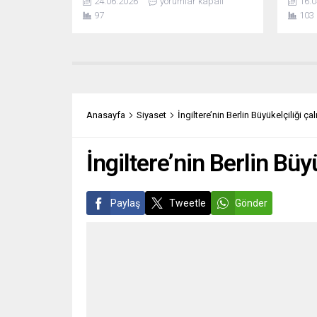
24.06.2026
yorumlar kapalı
16.0
buluşturdu. Almanya’da yayın hayatını
sırada
97
103
sürdüren derginin kapak konusu
geçtiğ
“Kafka” olarak belirlendi. “BİZ BİR
göre s
HİKÂYE YAZDIK” Sebahattin Çelebi,
hukuk 
“Biz bir hikâye yazdık” başlıklı editör
bir dö
yazısında derginin yedinci sayısına
16 yıl
ulaşmasının heyecanını güçlü bir...
sona er
Anasayfa
Siyaset
İngiltere’nin Berlin Büyükelçiliği ça
İngiltere’nin Berlin Büy
Paylaş
Tweetle
Gönder