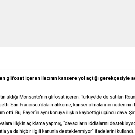
an glifosat içeren ilacının kansere yol açtığı gerekçesiyle 
ın aldığı Monsanto‘nın glifosat içeren, Türkiye’de de satılan Roun
betti. San Francisco’daki mahkeme, kanser olmalarının nedeninin 
m etti. Bu, Bayer‘in aynı konuya ilişkin kaybettiği üçüncü dava. 
lara ilişkin açıklama yapmış, “davacıların iddialarını destekleyece
a ya da hiçbir ilgili kanunla desteklenmiyor“ ifadelerini kullandı.