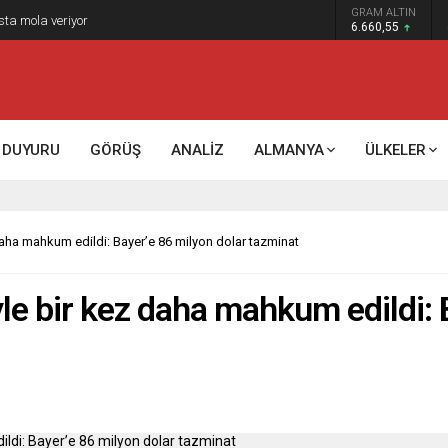
GRAM ALTIN
6.660,55
DUYURU
GÖRÜŞ
ANALİZ
ALMANYA
ÜLKELER
z daha mahkum edildi: Bayer’e 86 milyon dolar tazminat
iyle bir kez daha mahkum edildi: