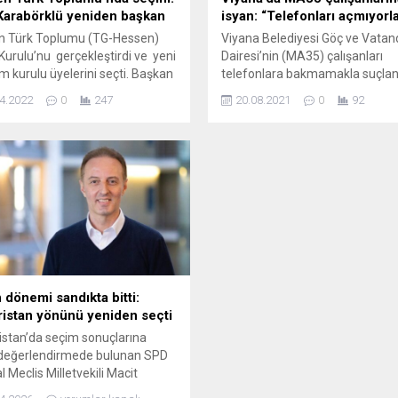
 Karabörklü yeniden başkan
isyan: “Telefonları açmıyorl
n Türk Toplumu (TG-Hessen)
Viyana Belediyesi Göç ve Vatan
Kurulu’nu gerçekleştirdi ve yeni
Dairesi’nin (MA35) çalışanları
m kurulu üyelerini seçti. Başkan
telefonlara bakmamakla suçlan
Karabörklü tarafından
MA35 ise telefon hatlarına aşırı
4.2022
0
247
20.08.2021
0
92
leştirilen açılış konuşmasının
yüklenme olduğunu ve e-posta
an yönetim kurulu üyesi Demir
kutusunun da dolup taştığına iş
, eski Başkan Erhan Songün ve
ediyor. Uzun yıllardan bu yana
sra Gültekin seçim divan
memurlarının telefonlara çıkm
na seçildiler. Genel sekreter M.
ve başvuruların gecikmesi nede
ahin tarafından katılımcılara
şikayet yağmuruna tutulan MA
n son dört yıllık faaliyet...
kez de Avusturya basınında adı 
tutulan bir...
 dönemi sandıkta bitti:
istan yönünü yeniden seçti
stan’da seçim sonuçlarına
n değerlendirmede bulunan SPD
l Meclis Milletvekili Macit
metoğlu, ortaya çıkan tablonun