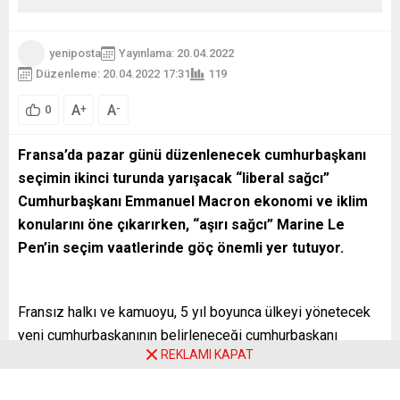
yeniposta
Yayınlama: 20.04.2022
Düzenleme: 20.04.2022 17:31
119
A
A
+
-
0
Fransa’da pazar günü düzenlenecek cumhurbaşkanı
seçimin ikinci turunda yarışacak “liberal sağcı”
Cumhurbaşkanı Emmanuel Macron ekonomi ve iklim
konularını öne çıkarırken, “aşırı sağcı” Marine Le
Pen’in seçim vaatlerinde göç önemli yer tutuyor.
Fransız halkı ve kamuoyu, 5 yıl boyunca ülkeyi yönetecek
yeni cumhurbaşkanının belirleneceği cumhurbaşkanı
REKLAMI KAPAT
seçiminin ikinci turuna odaklanmış durumda. 24 Nisan
pazar günü düzenlenecek ikinci tura ilişkin yapılan son