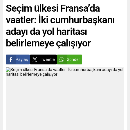
Seçim ülkesi Fransa’da
çıktığı görüşmenin ardından
Abela ve Dibeybe...
vaatler: İki cumhurbaşkanı
adayı da yol haritası
belirlemeye çalışıyor
Paylaş
Tweetle
Gönder