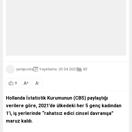
yeniposta
Yayınlama: 20.04.2022
82
A
A
+
-
0
Hollanda İstatistik Kurumunun (CBS) paylaştığı
verilere göre, 2021’de ülkedeki her 5 genç kadından
1’i, iş yerlerinde “rahatsız edici cinsel davranışa”
maruz kaldı.