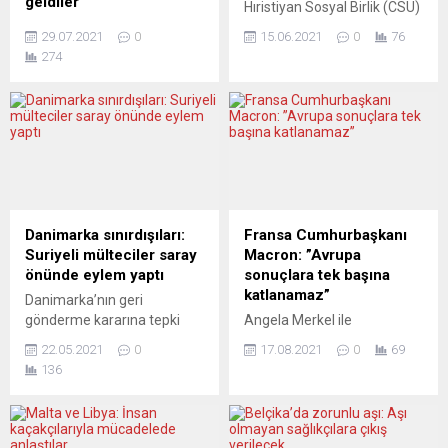
geldiler
Hıristiyan Sosyal Birlik (CSU)
Yunanistan, Ürdün ve Güney
partilerinin yer aldığı
29.07.2021
0
15.06.2021
0
76
Kıbrıs Rum Yönetimi (GKRY)
Augsburg Büyükşehir
274
liderleri Yunanistan’ın
Belediyesi toplu taşıma ile
başkenti Atina’da, ilişkilerini
ulaşımı daha da
güçlendirme konusunda
yaygınlaştırmak ve daha
görüşmek üzere bir araya
ekonomik kılmak için atağa
geldi. Yunanistan Başbakanı
geçti. Bununla ilgili ilk önemli
Kiryakos Miçotakis, Ürdün
adımı atmaya hazırlanan
Kralı 2. Abdullah ve GKRY
belediye, öğrenci biletlerinde
lideri Nikos Anastasiadis’in
bir dizi yeniliğe gitti. Eylül
katıldığı toplantı sonunda
2021’de başlayacak olan
Danimarka sınırdışıları:
Fransa Cumhurbaşkanı
yapılan ortak açıklamada, üç
öğrenim yılından itibaren
Suriyeli mülteciler saray
Macron: ”Avrupa
liderin, aralarındaki
öğrenciler...
önünde eylem yaptı
sonuçlara tek başına
koordinasyon mekanizması
katlanamaz”
Danimarka’nın geri
kapsamında, koronavirüs
gönderme kararına tepki
Angela Merkel ile
(Covid-19) dönemi
gösteren Suriyeli mülteciler
görüştüğünü ifade eden
sonrasında ortaklık...
22.05.2021
0
17.08.2021
0
69
parlamento binasını da
Macron, Almanya ve diğer
136
barındıran Christiansborg
Avrupa ülkeleriyle düzensiz
Sarayı önünde oturma
göç akınına karşı mücadele
eylemi başlattı.
etmek ve Pakistan, Türkiye
Eylemcilerden Samir
veya İran gibi transit